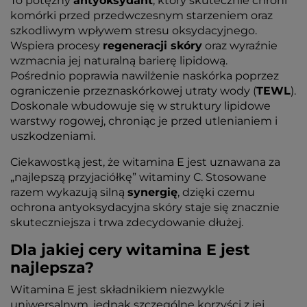
To potężny
antyoksydant
, który skutecznie chroni
komórki przed przedwczesnym starzeniem oraz
szkodliwym wpływem stresu oksydacyjnego.
Wspiera procesy
regeneracji skóry
oraz wyraźnie
wzmacnia jej naturalną barierę lipidową.
Pośrednio poprawia nawilżenie naskórka poprzez
ograniczenie przeznaskórkowej utraty wody (
TEWL
).
Doskonale wbudowuje się w struktury lipidowe
warstwy rogowej, chroniąc je przed utlenianiem i
uszkodzeniami.
Ciekawostką jest, że witamina E jest uznawana za
„najlepszą przyjaciółkę” witaminy C. Stosowane
razem wykazują silną
synergię
, dzięki czemu
ochrona antyoksydacyjna skóry staje się znacznie
skuteczniejsza i trwa zdecydowanie dłużej.
Dla jakiej cery witamina E jest
najlepsza?
Witamina E jest składnikiem niezwykle
uniwersalnym, jednak szczególne korzyści z jej