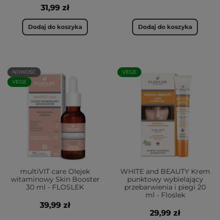
31,99 zł
Dodaj do koszyka
Dodaj do koszyka
NOWOŚĆ
VEGE
VEGE
multiVIT care Olejek
WHITE and BEAUTY Krem
witaminowy Skin Booster
punktowy wybielający
30 ml - FLOSLEK
przebarwienia i piegi 20
ml - Floslek
39,99 zł
29,99 zł