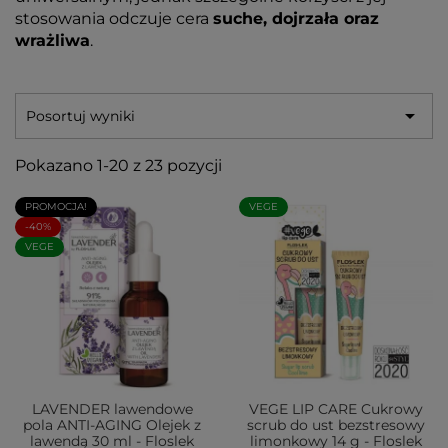
stosowania odczuje cera
suche, dojrzała oraz
wrażliwa
.

Posortuj wyniki
Pokazano 1-20 z 23 pozycji
PROMOCJA!
VEGE
-40%
VEGE
LAVENDER lawendowe
VEGE LIP CARE Cukrowy
pola ANTI-AGING Olejek z
scrub do ust bezstresowy
lawendą 30 ml - Floslek
limonkowy 14 g - Floslek