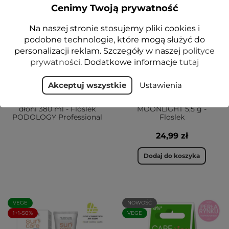
Cenimy Twoją prywatność
VEGE
VEGE
Na naszej stronie stosujemy pliki cookies i
podobne technologie, które mogą służyć do
personalizacji reklam. Szczegóły w naszej
polityce
prywatności
. Dodatkowe informacje
tutaj
Akceptuj wszystkie
Ustawienia
Rewitalizujący krem do
LIP CARE Olejek do ust
dłoni 380 ml - Floslek
MOONLIGHT 5,5 g -
PODOLOGY Professional
Floslek
24,99 zł
Dodaj do koszyka
VEGE
NOWOŚĆ
1+1-50%
VEGE