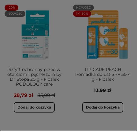
-20%
NOWOŚĆ
NOWOŚĆ
1+1-50%
Sztyft ochronny przeciw
LIP CARE PEACH
otarciom i pęcherzom by
Pomadka do ust SPF 30 4
Dr Stopa 20 g - Floslek
g - Floslek
PODOLOGY care
13,99 zł
28,79 zł
35,99 zł
Dodaj do koszyka
Dodaj do koszyka
NOWOŚĆ
NOWOŚĆ