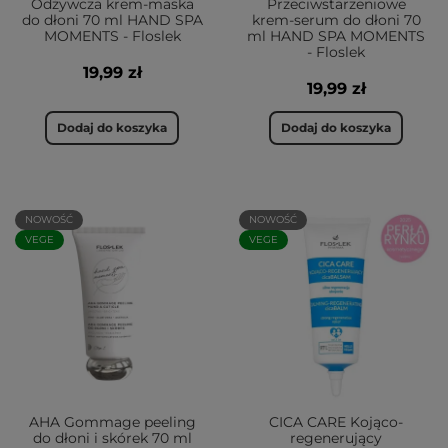
Odżywcza krem-maska
Przeciwstarzeniowe
które pielęgnują ją, odżywiają, nawilżają i przede
do dłoni 70 ml HAND SPA
krem-serum do dłoni 70
wszystkim — regenerują. Zapraszamy do zapoznania
MOMENTS - Floslek
ml HAND SPA MOMENTS
się z naszymi preparatami ujędrniającymi i
- Floslek
nawilżającymi. Jesteśmy przekonani, że u nas każdy
19,99 zł
19,99 zł
znajdzie coś dla siebie.
Dodaj do koszyka
Dodaj do koszyka
Balsamy do ciała — czym są?
Balsamy są przeznaczone głównie dla tych osób,
których skóra wymaga specjalnej opieki: nawilżenia,
NOWOŚĆ
NOWOŚĆ
uelastycznienia oraz regeneracji. Zawarte w nich
VEGE
VEGE
składniki skutecznie pomagają wzmocnić kondycję
skóry, dzięki czemu staje się ona:
piękniejsza,
lepiej odżywiona,
jędrniejsza.
Zastosowanie balsamów do ciała
AHA Gommage peeling
CICA CARE Kojąco-
do dłoni i skórek 70 ml
regenerujący
Tak jak napisaliśmy wcześniej, każdy nasz balsam