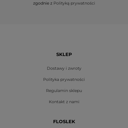
zgodnie z
Polityką prywatności
który kompleksowo (i wielopłaszczyznowo) wpływa
na poprawę kondycji skóry. Jesteśmy przekonani, że
w asortymencie Floslek znajdziecie kosmetyki, które
korzystnie wpłyną na jej stan. Zapraszamy do
zapoznania się z naszą ofertą, również
mgiełek do
ciała
oraz preparatów do pielęgnacji twarzy.
SKLEP
Dostawy i zwroty
Polityka prywatności
Regulamin sklepu
Kontakt z nami
FLOSLEK