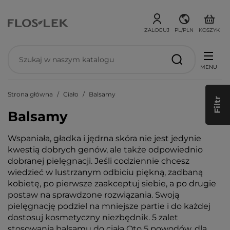
ZALOGUJ
PL/PLN
KOSZYK
MENU
Strona główna
Ciało
Balsamy
Filtr
Balsamy
Wspaniała, gładka i jędrna skóra nie jest jedynie
kwestią dobrych genów, ale także odpowiednio
dobranej pielęgnacji. Jeśli codziennie chcesz
wiedzieć w lustrzanym odbiciu piękną, zadbaną
kobietę, po pierwsze zaakceptuj siebie, a po drugie
postaw na sprawdzone rozwiązania. Swoją
pielęgnację podziel na mniejsze partie i do każdej
dostosuj kosmetyczny niezbędnik. 5 zalet
stosowania balsamu do ciała Oto 5 powodów, dla