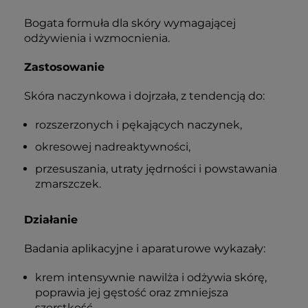
zaczerwienienia
potwierdzone
widoczność
badaniami
naczynek
Bogata formuła dla skóry wymagającej
odżywienia i wzmocnienia.
Zastosowanie
Skóra naczynkowa i dojrzała, z tendencją do:
rozszerzonych i pękających naczynek,
okresowej nadreaktywności,
przesuszania, utraty jędrności i powstawania
zmarszczek.
Działanie
Badania aplikacyjne i aparaturowe wykazały:
krem intensywnie nawilża i odżywia skórę,
poprawia jej gęstość oraz zmniejsza
szorstkość,