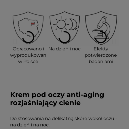
Opracowano i
Na dzień i noc
Efekty
wyprodukowano
potwierdzone
w Polsce
badaniami
Krem pod oczy anti-aging
rozjaśniający cienie
Rozjaśnia i koi
Redukuje
Zmniejsza
skórę twarzy
zaczerwienienia
widoczność
naczynek
Do stosowania na delikatną skórę wokół oczu -
na dzień i na noc.