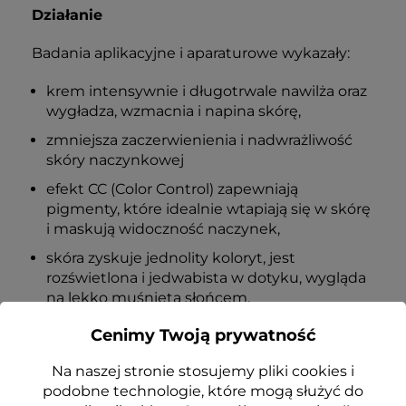
Działanie
Badania aplikacyjne i aparaturowe wykazały:
krem intensywnie i długotrwale nawilża oraz
wygładza, wzmacnia i napina skórę,
zmniejsza zaczerwienienia i nadwrażliwość
skóry naczynkowej
efekt CC (Color Control) zapewniają
pigmenty, które idealnie wtapiają się w skórę
i maskują widoczność naczynek,
skóra zyskuje jednolity koloryt, jest
rozświetlona i jedwabista w dotyku, wygląda
na lekko muśniętą słońcem.
Cenimy Twoją prywatność
Opinie i tolerancja:
Na naszej stronie stosujemy pliki cookies i
95% badanych chce stosować produkt w
podobne technologie, które mogą służyć do
przyszłości