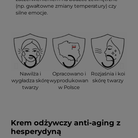
(np. gwałtowne zmiany temperatury) czy
silne emocje.
Nawilża i
Opracowano i
Rozjaśnia i koi
wygładza skórę
wyprodukowano
skórę twarzy
twarzy
w Polsce
Krem odżywczy anti-aging z
hesperydyną
Redukuje
Efekty
Zmniejsza
Na dzień i noc