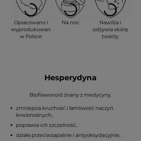
Opracowano i
Na noc
Nawilża i
wyprodukowano
odżywia skórę
w Polsce
twarzy
Hesperydyna
Redukuje
Zmniejsza
Efekty
zaczerwienienia
widoczność
potwierdzone
Bioflawonoid znany z medycyny.
naczynek
badaniami
zmniejsza kruchość i łamliwość naczyń
krwionośnych,
poprawia ich szczelność,
działa przeciwzapalnie i antyoksydacyjnie,