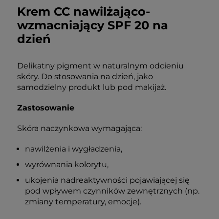
Krem CC nawilżająco-
wzmacniający SPF 20 na
Redukuje
Efekty
Zmniejsza
Na dzień i noc
dzień
zaczerwienienia
potwierdzone
widoczność
badaniami
naczynek
Delikatny pigment w naturalnym odcieniu
skóry. Do stosowania na dzień, jako
samodzielny produkt lub pod makijaż.
Zastosowanie
Skóra naczynkowa wymagająca:
nawilżenia i wygładzenia,
wyrównania kolorytu,
ukojenia nadreaktywności pojawiającej się
pod wpływem czynników zewnętrznych (np.
zmiany temperatury, emocje).