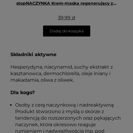
stopNACZYNKA Krem-maska regenerujący z hesperydyną na noc 50 ml - Floslek
39,99 zł
Dodaj do koszyka
Składniki aktywne
Hesperydyna, niacynamid, suchy ekstrakt z
kasztanowca, dermochlorella, oleje lniany i
makadamia, oliwa z oliwek.
Dla kogo?
Osoby z cerą naczynkową i nadreaktywną:
Produkt stworzono z myślą o skórze z
tendencją do rozszerzonych oraz pękających
naczynek, która okresowo reaguje
rumieniem i nadwrażliwością (np. pod