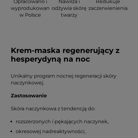
Opracowano i
Nawilża i
Redukuje
wyprodukowano
odżywia skórę
zaczerwienienia
w Polsce
twarzy
Krem-maska regenerujący z
hesperydyną na noc
Zmniejsza
Na dzień i noc
Efekty
widoczność
potwierdzone
naczynek
badaniami
Unikalny program nocnej regeneracji skóry
naczynkowej.
Zastosowanie
Skóra naczynkowa z tendencją do:
rozszerzonych i pękających naczynek,
okresowej nadreaktywności,