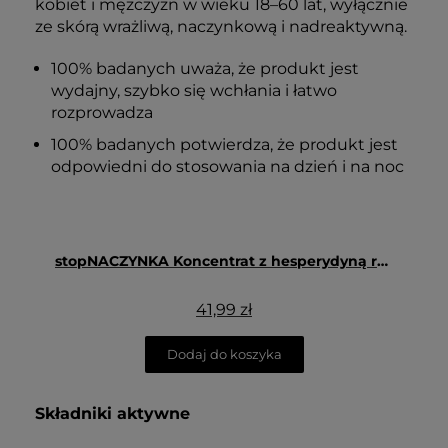
kobiet i mężczyzn w wieku 18–60 lat, wyłącznie
ze skórą wrażliwą, naczynkową i nadreaktywną.
100% badanych uważa, że produkt jest
wydajny, szybko się wchłania i łatwo
rozprowadza
100% badanych potwierdza, że produkt jest
odpowiedni do stosowania na dzień i na noc
stopNACZYNKA Koncentrat z hesperydyną redukujący zaczerwienienia 30 ml - Floslek
41,99 zł
Dodaj do koszyka
Składniki aktywne