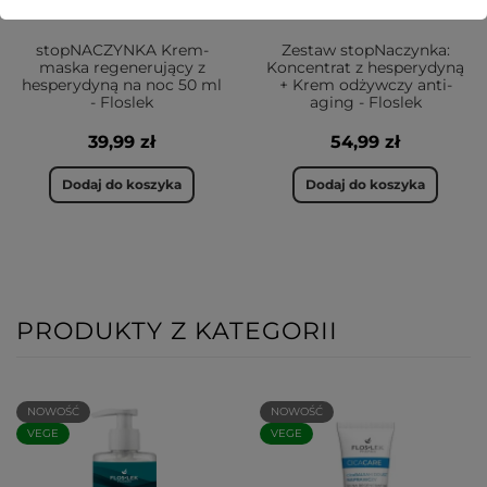
stopNACZYNKA Krem-
Zestaw stopNaczynka:
maska regenerujący z
Koncentrat z hesperydyną
hesperydyną na noc 50 ml
+ Krem odżywczy anti-
- Floslek
aging - Floslek
39,99 zł
54,99 zł
Dodaj do koszyka
Dodaj do koszyka
PRODUKTY Z KATEGORII
NOWOŚĆ
NOWOŚĆ
VEGE
VEGE