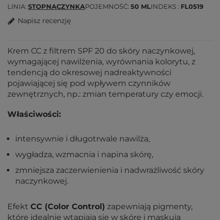
LINIA
STOPNACZYNKA
POJEMNOŚĆ
50 ML
INDEKS
FL0519
Napisz recenzję
Krem CC z filtrem SPF 20 do skóry naczynkowej,
wymagającej nawilżenia, wyrównania kolorytu, z
tendencją do okresowej nadreaktywności
pojawiającej się pod wpływem czynników
zewnętrznych, np.: zmian temperatury czy emocji.
Właściwości:
intensywnie i długotrwale nawilża,
wygładza, wzmacnia i napina skórę,
zmniejsza zaczerwienienia i nadwrażliwość skóry
naczynkowej.
Efekt
CC (Color Control)
zapewniają pigmenty,
które idealnie wtapiają się w skórę i maskują