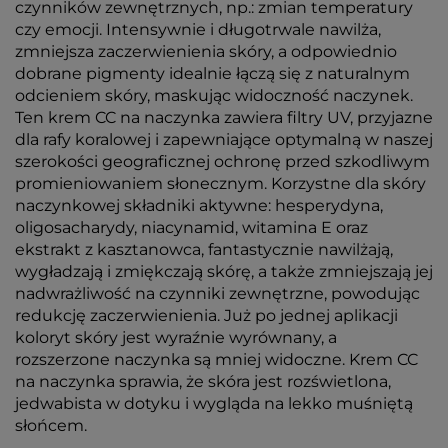
czynników zewnętrznych, np.: zmian temperatury
czy emocji. Intensywnie i długotrwale nawilża,
zmniejsza zaczerwienienia skóry, a odpowiednio
dobrane pigmenty idealnie łączą się z naturalnym
odcieniem skóry, maskując widoczność naczynek.
Ten krem CC na naczynka zawiera filtry UV, przyjazne
dla rafy koralowej i zapewniające optymalną w naszej
szerokości geograficznej ochronę przed szkodliwym
promieniowaniem słonecznym. Korzystne dla skóry
naczynkowej składniki aktywne: hesperydyna,
oligosacharydy, niacynamid, witamina E oraz
ekstrakt z kasztanowca, fantastycznie nawilżają,
wygładzają i zmiękczają skórę, a także zmniejszają jej
nadwrażliwość na czynniki zewnętrzne, powodując
redukcję zaczerwienienia. Już po jednej aplikacji
koloryt skóry jest wyraźnie wyrównany, a
rozszerzone naczynka są mniej widoczne. Krem CC
na naczynka sprawia, że skóra jest rozświetlona,
jedwabista w dotyku i wygląda na lekko muśniętą
słońcem.