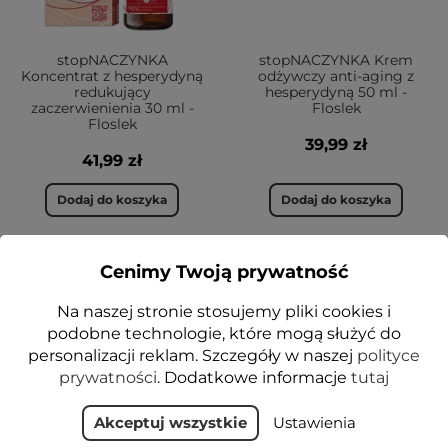
stopNACZYNKA
stopNACZYNKA Krem
Koncentrat z hesperydyną
odżywczy anti-aging z
redukujący
hesperydyną 50 ml -
zaczerwienienia 30 ml -
Floslek
Floslek
39,99 zł
41,99 zł
Dodaj do koszyka
Dodaj do koszyka
Cenimy Twoją prywatność
VEGE
NOWOŚĆ
Na naszej stronie stosujemy pliki cookies i
VEGE
podobne technologie, które mogą służyć do
personalizacji reklam. Szczegóły w naszej
polityce
prywatności
. Dodatkowe informacje
tutaj
Akceptuj wszystkie
Ustawienia