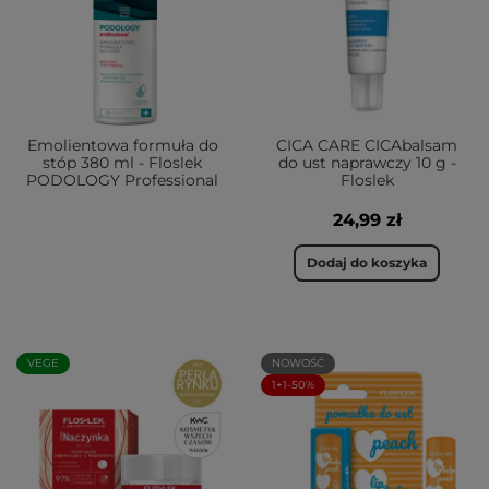
Emolientowa formuła do
CICA CARE CICAbalsam
stóp 380 ml - Floslek
do ust naprawczy 10 g -
PODOLOGY Professional
Floslek
24,99 zł
Dodaj do koszyka
VEGE
NOWOŚĆ
1+1-50%