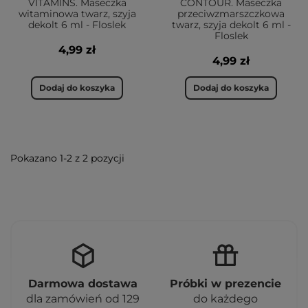
VITAMINS. Maseczka
CONTOUR. Maseczka
witaminowa twarz, szyja
przeciwzmarszczkowa
Jak aplikować maseczkę na twarz?
dekolt 6 ml - Floslek
twarz, szyja dekolt 6 ml -
Floslek
4,99 zł
Kluczowym elementem przygotowania do aplikacji
4,99 zł
maseczki jest dokładne oczyszczanie twarzy.
Świetne rezultaty zapewnia także zastosowanie
Dodaj do koszyka
Dodaj do koszyka
peelingu, który umożliwia wniknięcie kosmetyku w
głębsze warstwy skóry. Gdy skóra jest już
oczyszczona i przygotowana do dalszej pielęgnacji,
należy nałożyć na twarz (szyję i dekolt) maseczkę -
Pokazano 1-2 z 2 pozycji
wystarcza ilość wielkości ziarna fasoli. W zależności
od rrodzaju maseczki (informacje wskazane na
opakowaniu), należy umyć twarz po upłynięciu
określonego czasu lub pozostawić kosmetyk do
wchłonięcia.
Po co stosować maseczki?
Darmowa dostawa
Próbki w prezencie
Maski na twarz są popularnym narzędziem w
dla zamówień od 129
do każdego
pielęgnacji skóry i stosuje się je z różnych powodów: