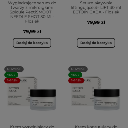
Wygładzające serum do
Serum aktywnie
twarzy z mikroigłami
liftingujące 3× LIFT 30 ml
Spicule PeptiSMOOTH
ECTOIN GABA - Floslek
NEEDLE SHOT 30 Ml -
Floslek
79,99 zł
79,99 zł
Dodaj do koszyka
Dodaj do koszyka
NOWOŚĆ
NOWOŚĆ
VEGE
VEGE
1+1-15%
1+1-15%
Krem wypełniający do
Krem konturujący do