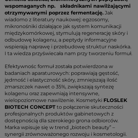
wspomaganych np. składnikami nawilżającymi
otrzymywanymi poprzez fermentację.
Jak
wiadomo z literatury naukowej: egzosomy,
mikronośniki działające jak system komunikacji
międzykomórkowej, stymulują regenerację skóry i
odbudowę kolagenu, a peptydy informacyjne
wspierają naprawę i przebudowę struktur naskórka.
I ta wiedza przyświecała nam przy tworzeniu formuł.
Efektywnośc formuł została potwierdzona w
badaniach aparaturowych: poprawiają gęstość,
jędrność i elastyczność skóry, zmniejszają ilość
zmarszczek nawet o 35%, zwiększają syntezę
kolagenu oraz zapewniają intensywne,
wielopoziomowe nawilżenie. Kosmetyki
FLOSLEK
BIOTECH CONCEPT
to połączenie skuteczności
profesjonalnych produktów gabinetowych z
dostępnością dla szerokiego grona odbiorców.
Marka wpisuje się w trend „biotech beauty” –
synergii zrównoważonego rozwoju i kosmetologii.