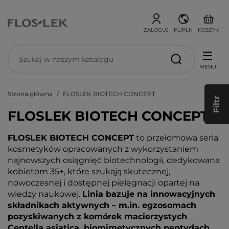
ZALOGUJ
PL/PLN
KOSZYK
MENU
Strona główna
FLOSLEK BIOTECH CONCEPT
Filtr
FLOSLEK BIOTECH CONCEPT
FLOSLEK BIOTECH CONCEPT
to przełomowa seria
kosmetyków opracowanych z wykorzystaniem
najnowszych osiągnięć biotechnologii, dedykowana
kobietom 35+, które szukają skutecznej,
nowoczesnej i dostępnej pielęgnacji opartej na
wiedzy naukowej.
Linia bazuje na innowacyjnych
składnikach aktywnych – m.in. egzosomach
pozyskiwanych z komórek macierzystych
Centella asiatica, biomimetycznych peptydach,