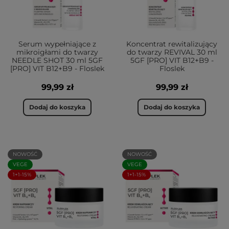
Serum wypełniające z
Koncentrat rewitalizujący
mikroigłami do twarzy
do twarzy REVIVAL 30 ml
NEEDLE SHOT 30 ml 5GF
5GF [PRO] VIT B12+B9 -
[PRO] VIT B12+B9 - Floslek
Floslek
99,99 zł
99,99 zł
Dodaj do koszyka
Dodaj do koszyka
NOWOŚĆ
NOWOŚĆ
VEGE
VEGE
1+1-15%
1+1-15%