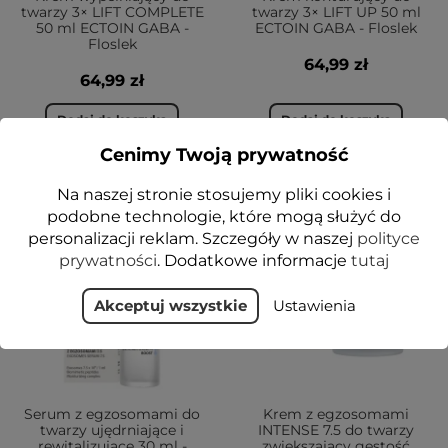
twarzy 3× LIFT COMPLETE
twarzy 3× LIFT UP 50 ml
50 ml ECTOIN GABA -
ECTOIN GABA - Floslek
Floslek
64,99 zł
64,99 zł
Dodaj do koszyka
Dodaj do koszyka
Cenimy Twoją prywatność
Na naszej stronie stosujemy pliki cookies i
NOWOŚĆ
NOWOŚĆ
podobne technologie, które mogą służyć do
VEGE
VEGE
personalizacji reklam. Szczegóły w naszej
polityce
1+1-15%
1+1-15%
prywatności
. Dodatkowe informacje
tutaj
Akceptuj wszystkie
Ustawienia
Serum z egzosomami do
Krem z egzosomami
twarzy ujędrniające i
INTENSE 7.5 do twarzy
rewitalizujące 30 ml -
zwiększający gęstość