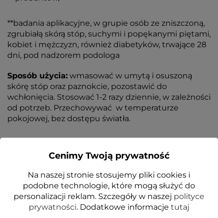
**badania aplikacyjne, w grupie osób ze zniszczoną,
zgrubiałą skórą stóp, suchymi i popękanymi piętami,
kobiet i mężczyzn, również diabetyków, trwające 28
dni, pod nadzorem podologa
Sposób użycia:
wmasować w umytą i osuszoną
skórę stóp oraz paznokcie, pozostawić do
wchłonięcia. Stosować 1-2 razy dziennie, w zależności
od potrzeb. Przechowywać w temperaturze
pokojowej, bez dostępu światła.
Cenimy Twoją prywatność
Na naszej stronie stosujemy pliki cookies i
podobne technologie, które mogą służyć do
ZOBACZ TAKŻE
personalizacji reklam. Szczegóły w naszej
polityce
prywatności
. Dodatkowe informacje
tutaj