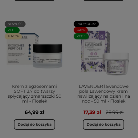
NOWOŚĆ
PROMOCJA!
VEGE
-40%
1+1-15%
VEGE
Krem z egzosomami
LAVENDER lawendowe
SOFT 3.7 do twarzy
pola Lawendowy krem
spłycający zmarszczki 50
nawilżający na dzień i na
ml - Floslek
noc - 50 ml - Floslek
64,99 zł
17,39 zł
28,99 zł
Dodaj do koszyka
Dodaj do koszyka