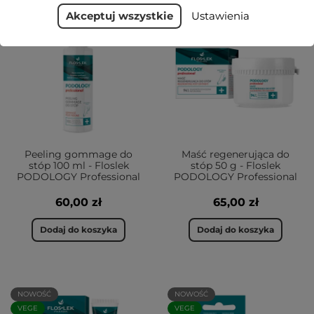
NOWOŚĆ
NOWOŚĆ
Akceptuj wszystkie
Ustawienia
VEGE
VEGE
Peeling gommage do
Maść regenerująca do
stóp 100 ml - Floslek
stóp 50 g - Floslek
PODOLOGY Professional
PODOLOGY Professional
60,00 zł
65,00 zł
Dodaj do koszyka
Dodaj do koszyka
NOWOŚĆ
NOWOŚĆ
VEGE
VEGE