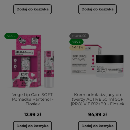
Dodaj do koszyka
Dodaj do koszyka
VEGE
NOWOŚĆ
VEGE
1+1-15%
Vege Lip Care SOFT
Krem odmładzający do
Pomadka Pantenol -
twarzy ACTIVE 50 ml 5GF
Floslek
[PRO] VIT B12+B9 - Floslek
12,99 zł
94,99 zł
Dodaj do koszyka
Dodaj do koszyka