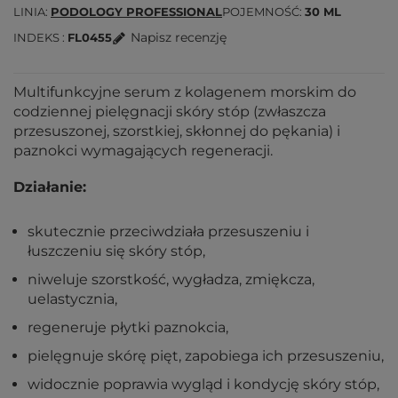
LINIA
PODOLOGY PROFESSIONAL
POJEMNOŚĆ
30 ML
Napisz recenzję
INDEKS
FL0455
Multifunkcyjne serum z kolagenem morskim do
codziennej pielęgnacji skóry stóp (zwłaszcza
przesuszonej, szorstkiej, skłonnej do pękania) i
paznokci wymagających regeneracji.
Działanie:
skutecznie przeciwdziała przesuszeniu i
łuszczeniu się skóry stóp,
niweluje szorstkość, wygładza, zmiękcza,
uelastycznia,
regeneruje płytki paznokcia,
pielęgnuje skórę pięt, zapobiega ich przesuszeniu,
widocznie poprawia wygląd i kondycję skóry stóp,