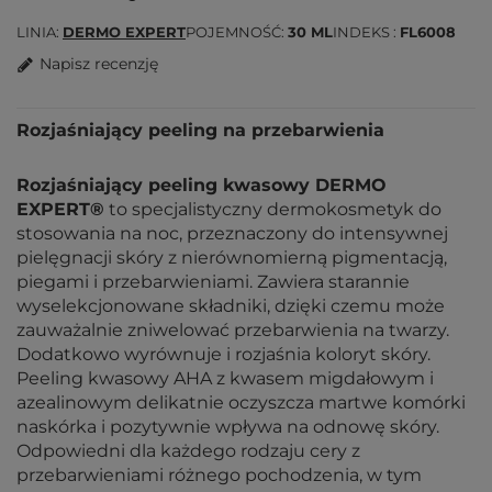
LINIA
DERMO EXPERT
POJEMNOŚĆ
30 ML
INDEKS
FL6008
Napisz recenzję
Rozjaśniający peeling na przebarwienia
Rozjaśniający peeling kwasowy DERMO
EXPERT®
to specjalistyczny dermokosmetyk do
stosowania na noc, przeznaczony do intensywnej
pielęgnacji skóry z nierównomierną pigmentacją,
piegami i przebarwieniami. Zawiera starannie
wyselekcjonowane składniki, dzięki czemu może
zauważalnie zniwelować przebarwienia na twarzy.
Dodatkowo wyrównuje i rozjaśnia koloryt skóry.
Peeling kwasowy AHA z kwasem migdałowym i
azealinowym delikatnie oczyszcza martwe komórki
naskórka i pozytywnie wpływa na odnowę skóry.
Odpowiedni dla każdego rodzaju cery z
przebarwieniami różnego pochodzenia, w tym