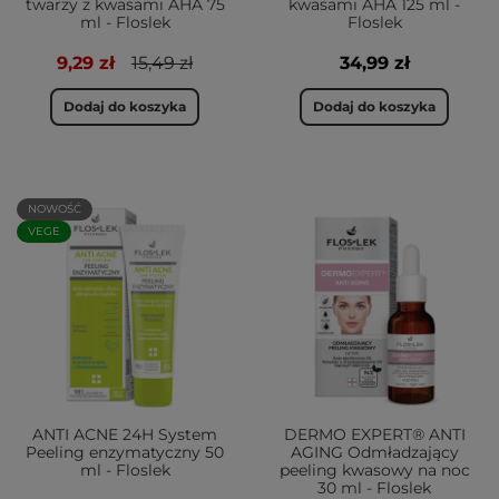
twarzy z kwasami AHA 75
kwasami AHA 125 ml -
ml - Floslek
Floslek
9,29 zł
15,49 zł
34,99 zł
Dodaj do koszyka
Dodaj do koszyka
NOWOŚĆ
VEGE
ANTI ACNE 24H System
DERMO EXPERT® ANTI
Peeling enzymatyczny 50
AGING Odmładzający
ml - Floslek
peeling kwasowy na noc
30 ml - Floslek