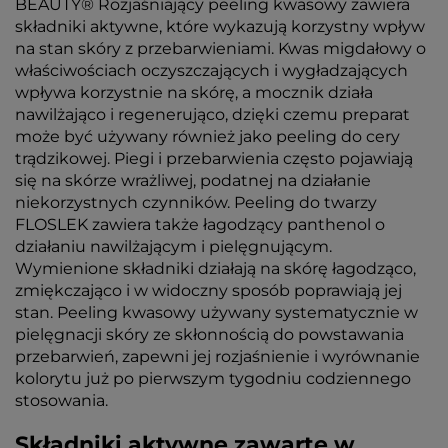
BEAUTY® Rozjaśniający peeling kwasowy zawiera
składniki aktywne, które wykazują korzystny wpływ
na stan skóry z przebarwieniami. Kwas migdałowy o
właściwościach oczyszczających i wygładzających
wpływa korzystnie na skórę, a mocznik działa
nawilżająco i regenerująco, dzięki czemu preparat
może być używany również jako peeling do cery
trądzikowej. Piegi i przebarwienia często pojawiają
się na skórze wrażliwej, podatnej na działanie
niekorzystnych czynników. Peeling do twarzy
FLOSLEK zawiera także łagodzący panthenol o
działaniu nawilżającym i pielęgnującym.
Wymienione składniki działają na skórę łagodząco,
zmiękczająco i w widoczny sposób poprawiają jej
stan. Peeling kwasowy używany systematycznie w
pielęgnacji skóry ze skłonnością do powstawania
przebarwień, zapewni jej rozjaśnienie i wyrównanie
kolorytu już po pierwszym tygodniu codziennego
stosowania.
Składniki aktywne zawarte w