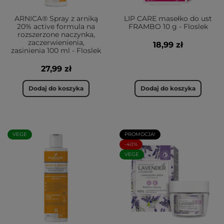
ARNICA® Spray z arniką
LIP CARE masełko do ust
20% active formula na
FRAMBO 10 g - Floslek
rozszerzone naczynka,
zaczerwienienia,
18,99 zł
zasinienia 100 ml - Floslek
27,99 zł
Dodaj do koszyka
Dodaj do koszyka
VEGE
PROMOCJA!
-40%
VEGE