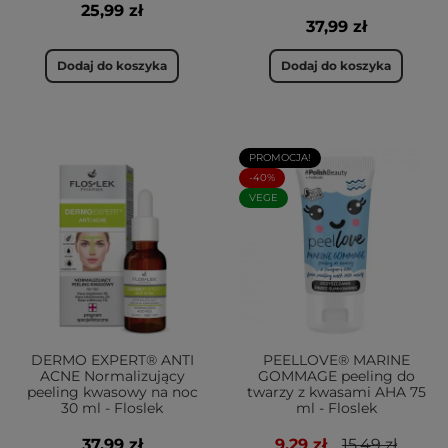
25,99 zł
37,99 zł
Dodaj do koszyka
Dodaj do koszyka
PROMOCJA!
-40%
VEGE
DERMO EXPERT® ANTI
PEELLOVE® MARINE
ACNE Normalizujący
GOMMAGE peeling do
peeling kwasowy na noc
twarzy z kwasami AHA 75
30 ml - Floslek
ml - Floslek
37,99 zł
9,29 zł
15,49 zł