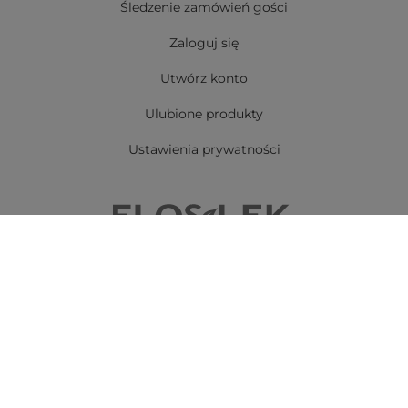
Śledzenie zamówień gości
Zaloguj się
Utwórz konto
Ulubione produkty
Ustawienia prywatności
Floslek Sp. z o.o.
05-500 Piaseczno,
ul. Geodetów 154
+48 505 005 070
sklep@floslek.pl