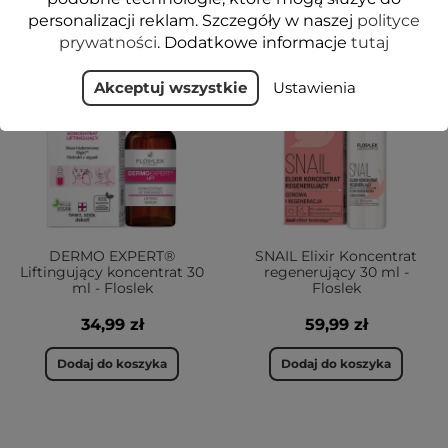
personalizacji reklam. Szczegóły w naszej
polityce
prywatności
. Dodatkowe informacje
tutaj
VEGE
Akceptuj wszystkie
Ustawienia
DERMO EXPERT®
SNAIL Elixir Koncentrat
Liftingujący koncentrat 30
regenerujący 30 ml -
ml - Floslek
Floslek
34,99 zł
59,99 zł
Dodaj do koszyka
Dodaj do koszyka