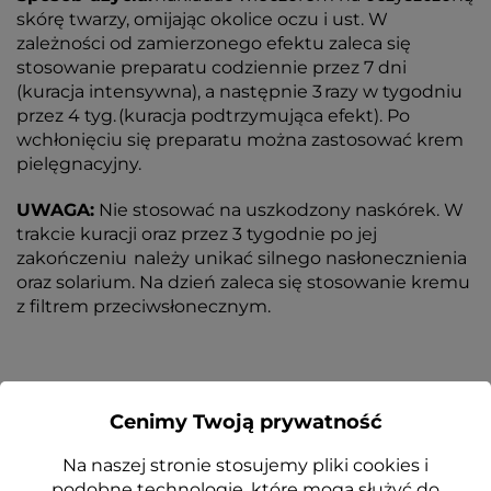
skórę twarzy, omijając okolice oczu i ust. W
zależności od zamierzonego efektu zaleca się
stosowanie preparatu codziennie przez 7 dni
(kuracja intensywna), a następnie 3 razy w tygodniu
przez 4 tyg. (kuracja podtrzymująca efekt). Po
wchłonięciu się preparatu można zastosować krem
pielęgnacyjny.
UWAGA:
Nie stosować na uszkodzony naskórek. W
trakcie kuracji oraz przez 3 tygodnie po jej
zakończeniu należy unikać silnego nasłonecznienia
oraz solarium. Na dzień zaleca się stosowanie kremu
z filtrem przeciwsłonecznym.
Cenimy Twoją prywatność
ZOBACZ TAKŻE
Na naszej stronie stosujemy pliki cookies i
podobne technologie, które mogą służyć do