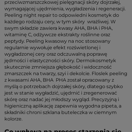
przeciwzmarszczkowej pielęgnacji skóry dojrzałej,
wymagającej ujędrnienia, wygładzenia i regeneracji.
Peeling night repair to odpowiedni kosmetyk do
każdego rodzaju cery, w tym skóry wrażliwej. W
swym składzie zawiera kwasy AHA, BHA i PHA,
witaminę C, odżywcze ekstrakty roślinne oraz
peptydy. Peeling kwasowy na noc stosowany
regularnie wywołuje efekt rozświetlonej i
wygładzonej cery oraz odczuwalną poprawę
jędrności i elastyczności skóry. Dermokosmetyk
skutecznie zmniejsza głębokość i widoczność
zmarszczek na twarzy, szyi i dekolcie. Floslek peeling
z kwasami AHA, BHA PHA został opracowany z
myślą o potrzebach dojrzałej skóry, dlatego szybko
jest w stanie wygładzić, ujędrnić i zregenerować
skórę oraz nadać jej młodszy wygląd. Precyzyjną i
higieniczną aplikację zapewnia wygodna pipeta, a
składniki chroni szklana buteleczka w ciemnym
kolorze.
Co wpływa na proces starzenia się