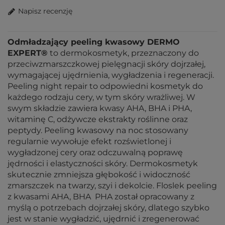
Napisz recenzję
Odmładzający peeling kwasowy DERMO
EXPERT®
to dermokosmetyk, przeznaczony do
przeciwzmarszczkowej pielęgnacji skóry dojrzałej,
wymagającej ujędrnienia, wygładzenia i regeneracji.
Peeling night repair to odpowiedni kosmetyk do
każdego rodzaju cery, w tym skóry wrażliwej. W
swym składzie zawiera kwasy AHA, BHA i PHA,
witaminę C, odżywcze ekstrakty roślinne oraz
peptydy. Peeling kwasowy na noc stosowany
regularnie wywołuje efekt rozświetlonej i
wygładzonej cery oraz odczuwalną poprawę
jędrności i elastyczności skóry. Dermokosmetyk
skutecznie zmniejsza głębokość i widoczność
zmarszczek na twarzy, szyi i dekolcie. Floslek peeling
z kwasami AHA, BHA PHA został opracowany z
myślą o potrzebach dojrzałej skóry, dlatego szybko
jest w stanie wygładzić, ujędrnić i zregenerować