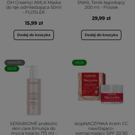
OH Creamy! AMLA Maska
SNAIL Tonik łagodzący
do rąk odmładzająca 50ml
200 ml - Floslek
- FLOSLEK
29,99 zł
15,99 zł
Dodaj do koszyka
Dodaj do koszyka
NOWOŚĆ
VEGE
VEGE
SENSIBIOMÉ prebiotic
stopNACZYNKA Krem CC
skin care Emulsja do
nawilżająco-
mycia twarzy 175 ml -
wzmacniający SPF 20 50