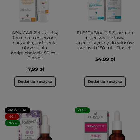
ARNICA® Żel z arniką
ELESTABion® S Szampon
forte na rozszerzone
przeciwłupieżowy
naczynka, zasinienia,
specjalistyczny do włosów
obrzmienia,
suchych 150 ml - Floslek
podpuchnięcia 50 ml -
Floslek
34,99 zł
17,99 zł
Dodaj do koszyka
Dodaj do koszyka
PROMOCJA!
VEGE
-40%
VEGE