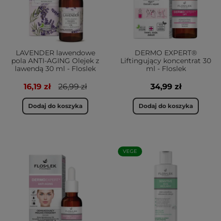
LAVENDER lawendowe
DERMO EXPERT®
pola ANTI-AGING Olejek z
Liftingujący koncentrat 30
lawendą 30 ml - Floslek
ml - Floslek
16,19 zł
26,99 zł
34,99 zł
Dodaj do koszyka
Dodaj do koszyka
VEGE