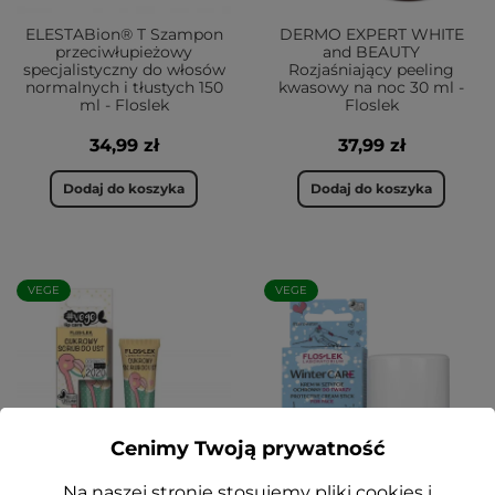
ELESTABion® T Szampon
DERMO EXPERT WHITE
przeciwłupieżowy
and BEAUTY
specjalistyczny do włosów
Rozjaśniający peeling
normalnych i tłustych 150
kwasowy na noc 30 ml -
ml - Floslek
Floslek
34,99 zł
37,99 zł
Dodaj do koszyka
Dodaj do koszyka
VEGE
VEGE
Cenimy Twoją prywatność
Na naszej stronie stosujemy pliki cookies i