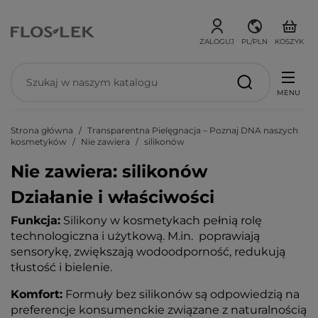
ZALOGUJ
PL/PLN
KOSZYK
MENU
Strona główna
Transparentna Pielęgnacja – Poznaj DNA naszych
kosmetyków
Nie zawiera
silikonów
Nie zawiera: silikonów
Działanie i właściwości
Funkcja:
Silikony w kosmetykach pełnią rolę
technologiczna i użytkową. M.in. poprawiają
sensorykę, zwiększają wodoodporność, redukują
tłustość i bielenie.
Komfort:
Formuły bez silikonów są odpowiedzią na
preferencje konsumenckie związane z naturalnością