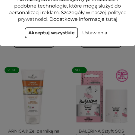
VEGE LIP CARE Cukrowy
WINTER CARE Krem w
podobne technologie, które mogą służyć do
scrub do ust bezstresowy
sztyfcie ochronny do
personalizacji reklam. Szczegóły w naszej
polityce
limonkowy 14 g - Floslek
twarzy SPF 50+ 20 g -
prywatności
. Dodatkowe informacje
tutaj
Floslek
12,49 zł
59,99 zł
Akceptuj wszystkie
Ustawienia
Dodaj do koszyka
Dodaj do koszyka
VEGE
VEGE
ARNICA® Żel z arniką na
BALERINA Sztyft SOS