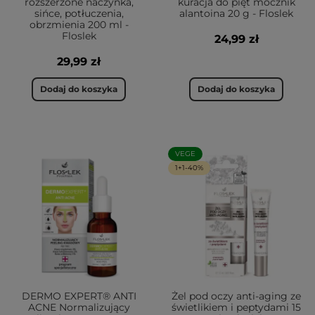
rozszerzone naczynka,
kuracja do pięt mocznik
sińce, potłuczenia,
alantoina 20 g - Floslek
obrzmienia 200 ml -
Floslek
24,99 zł
29,99 zł
Dodaj do koszyka
Dodaj do koszyka
VEGE
1+1-40%
DERMO EXPERT® ANTI
Żel pod oczy anti-aging ze
ACNE Normalizujący
świetlikiem i peptydami 15