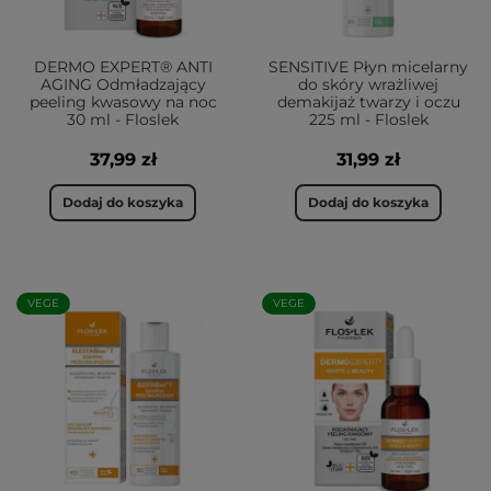
DERMO EXPERT® ANTI
SENSITIVE Płyn micelarny
AGING Odmładzający
do skóry wrażliwej
peeling kwasowy na noc
demakijaż twarzy i oczu
30 ml - Floslek
225 ml - Floslek
37,99 zł
31,99 zł
Dodaj do koszyka
Dodaj do koszyka
VEGE
VEGE