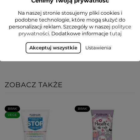
Cenimy Twoją prywatność
ukąszeniami owadów.
Na naszej stronie stosujemy pliki cookies i
Sposób użycia
: preparat stosować punktowo w
podobne technologie, które mogą służyć do
miejscach ukąszeń owadów. W miarę potrzeb
personalizacji reklam. Szczegóły w naszej
polityce
używać kilka razy dziennie.
prywatności
. Dodatkowe informacje
tutaj
Akceptuj wszystkie
Ustawienia
ZOBACZ TAKŻE
BRAK
BRAK
VEGE