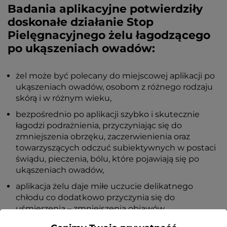
Badania aplikacyjne potwierdziły
doskonałe działanie Stop
Pielęgnacyjnego żelu łagodzącego
po ukąszeniach owadów:
żel może być polecany do miejscowej aplikacji po
ukąszeniach owadów, osobom z różnego rodzaju
skórą i w różnym wieku,
bezpośrednio po aplikacji szybko i skutecznie
łagodzi podrażnienia, przyczyniając się do
zmniejszenia obrzęku, zaczerwienienia oraz
towarzyszących odczuć subiektywnych w postaci
świądu, pieczenia, bólu, które pojawiają się po
ukąszeniach owadów,
aplikacja żelu daje miłe uczucie delikatnego
chłodu co dodatkowo przyczynia się do
uśmierzenia – zmniejszenia objawów
miejscowych i dolegliwości związanych z