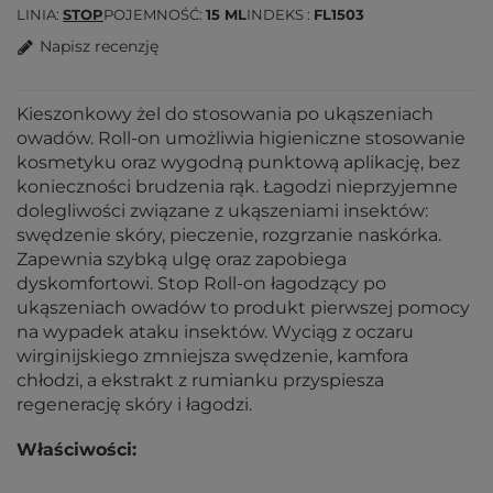
LINIA
STOP
POJEMNOŚĆ
15 ML
INDEKS
FL1503
Napisz recenzję
Kieszonkowy żel do stosowania po ukąszeniach
owadów. Roll-on umożliwia higieniczne stosowanie
kosmetyku oraz wygodną punktową aplikację, bez
konieczności brudzenia rąk. Łagodzi nieprzyjemne
dolegliwości związane z ukąszeniami insektów:
swędzenie skóry, pieczenie, rozgrzanie naskórka.
Zapewnia szybką ulgę oraz zapobiega
dyskomfortowi. Stop Roll-on łagodzący po
ukąszeniach owadów to produkt pierwszej pomocy
na wypadek ataku insektów. Wyciąg z oczaru
wirginijskiego zmniejsza swędzenie, kamfora
chłodzi, a ekstrakt z rumianku przyspiesza
regenerację skóry i łagodzi.
Właściwości: