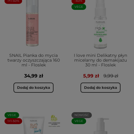
1+1-50%
-40%
VEGE
SNAIL Pianka do mycia
I love mini Delikatny płyn
twarzy oczyszczająca 160
micelarny do demakijażu
ml - Floslek
30 ml - Floslek
34,99 zł
5,99 zł
9,99 zł
Dodaj do koszyka
Dodaj do koszyka
VEGE
NOWOŚĆ
1+1-50%
VEGE