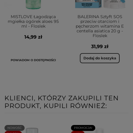
MISTLOVE Łagodząca
BALERINA Sztyft SOS
mgiełka ogórek aloes 95
przeciw otarciom i
ml - Floslek
pęcherzom witamina E
centella asiatica 20 g -
Floslek
14,99 zł
31,99 zł
Dodaj do koszyka
POWIADOM O DOSTĘPNOŚCI
KLIENCI, KTÓRZY ZAKUPILI TEN
PRODUKT, KUPILI RÓWNIEŻ:
NOWOŚĆ
PROMOCJA!