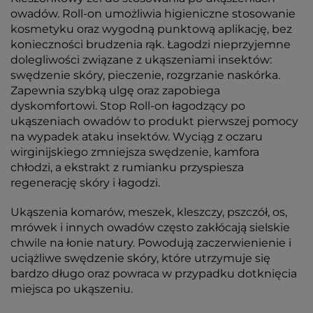
owadów. Roll-on umożliwia higieniczne stosowanie
kosmetyku oraz wygodną punktową aplikację, bez
konieczności brudzenia rąk. Łagodzi nieprzyjemne
dolegliwości związane z ukąszeniami insektów:
swędzenie skóry, pieczenie, rozgrzanie naskórka.
Zapewnia szybką ulgę oraz zapobiega
dyskomfortowi. Stop Roll-on łagodzący po
ukąszeniach owadów to produkt pierwszej pomocy
na wypadek ataku insektów. Wyciąg z oczaru
wirginijskiego zmniejsza swędzenie, kamfora
chłodzi, a ekstrakt z rumianku przyspiesza
regenerację skóry i łagodzi.
Ukąszenia komarów, meszek, kleszczy, pszczół, os,
mrówek i innych owadów często zakłócają sielskie
chwile na łonie natury. Powodują zaczerwienienie i
uciążliwe swędzenie skóry, które utrzymuje się
bardzo długo oraz powraca w przypadku dotknięcia
miejsca po ukąszeniu.