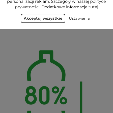
personalizacji reklam. Szczegóły w naszej
polityce
Zredukowaliśmy ich wagę
prywatności
. Dodatkowe informacje
tutaj
odpowiednio o 11,2% i 15,3%
Akceptuj wszystkie
Ustawienia
.