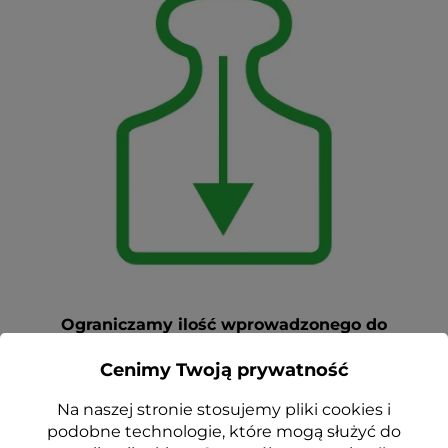
Ograniczamy ilość wprowadzonego do
środowiska plastiku poprzez wybieranie
Cenimy Twoją prywatność
lżejszych opakowań
, wykonanych z mniejszej
ilości tworzywa. W 2022 r. rozpoczęliśmy proces
Na naszej stronie stosujemy pliki cookies i
unifikacji butelek (2 pojemności, 2 rodzaje
podobne technologie, które mogą służyć do
zamknięcia).