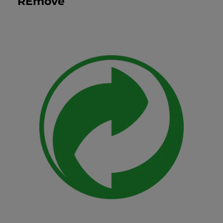
REmove