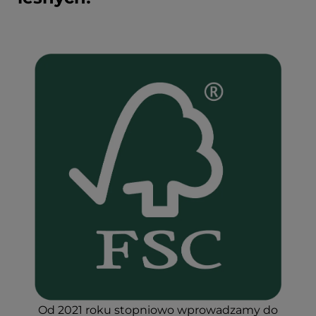
Od 2021 roku stopniowo wprowadzamy do