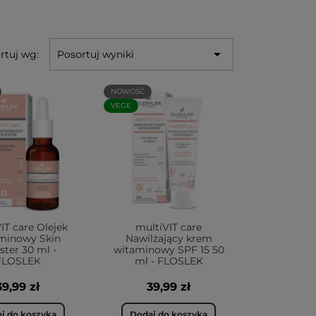

rtuj wg:
Posortuj wyniki
NOWOŚĆ
VEGE
IT care Olejek
multiVIT care
minowy Skin
Nawilżający krem
ter 30 ml -
witaminowy SPF 15 50
FLOSLEK
ml - FLOSLEK
39,99 zł
39,99 zł
j do koszyka
Dodaj do koszyka