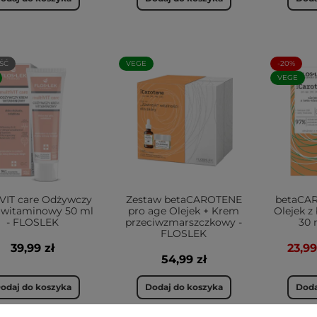
ŚĆ
VEGE
-20%
VEGE
VIT care Odżywczy
Zestaw betaCAROTENE
betaCA
 witaminowy 50 ml
pro age Olejek + Krem
Olejek z
- FLOSLEK
przeciwzmarszczkowy -
30 
FLOSLEK
39,99 zł
23,99
54,99 zł
odaj do koszyka
Dodaj do koszyka
Doda