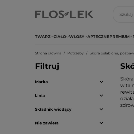
TWARZ
CIAŁO
WŁOSY
APTECZNE
PREMIUM
Strona główna
Potrzeby
Skóra osłabiona, pozbaw
Filtruj
Skó
Skóra

Marka
wital
rewit

Linia
dział
zdrow

Składnik wiodący

Nie zawiera