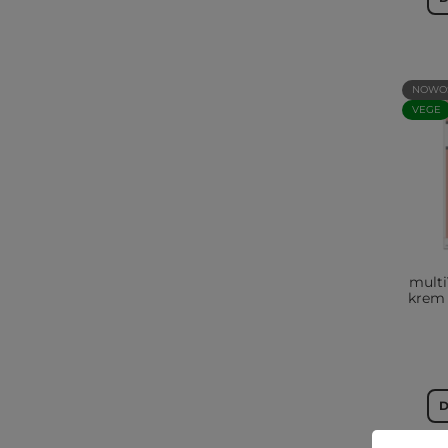
NOWO
VEGE
multi
krem
D