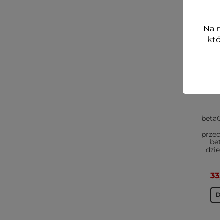
-20%
Na n
VEGE
któ
beta
prze
be
dzie
33
D