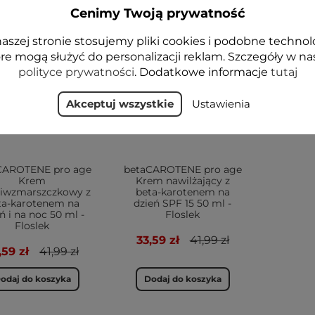
Cenimy Twoją prywatność
-20%
aszej stronie stosujemy pliki cookies i podobne technol
VEGE
re mogą służyć do personalizacji reklam. Szczegóły w na
polityce prywatności
. Dodatkowe informacje
tutaj
Akceptuj wszystkie
Ustawienia
CAROTENE pro age
betaCAROTENE pro age
Krem
Krem nawilżający z
ciwzmarszczkowy z
beta-karotenem na
ta-karotenem na
dzień SPF 15 50 ml -
ń i na noc 50 ml -
Floslek
Floslek
33,59 zł
41,99 zł
,59 zł
41,99 zł
odaj do koszyka
Dodaj do koszyka