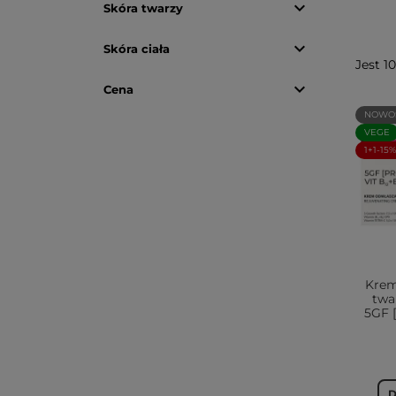

Skóra twarzy

Skóra ciała
Jest 1

Cena
NOWO
VEGE
1+1-15%
Krem
twa
5GF 
D