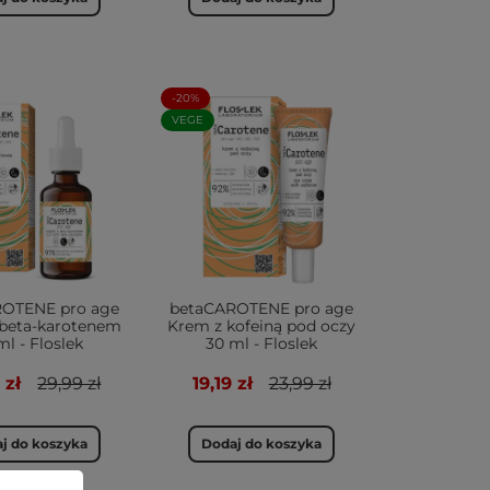
-20%
VEGE
ROTENE pro age
betaCAROTENE pro age
 beta-karotenem
Krem z kofeiną pod oczy
ml - Floslek
30 ml - Floslek
 zł
29,99 zł
19,19 zł
23,99 zł
j do koszyka
Dodaj do koszyka