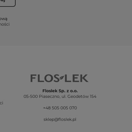
lową
ności
Floslek Sp. z o.o.
05-500 Piaseczno,
ul. Geodetów 154
ci
+48 505 005 070
sklep@floslek.pl