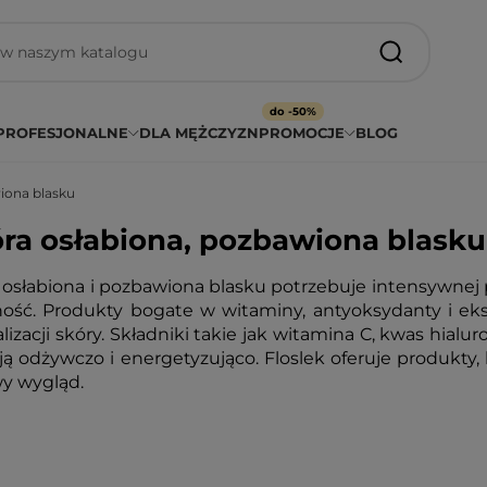
do -50%
PROFESJONALNE
DLA MĘŻCZYZN
PROMOCJE
BLOG
iona blasku
ra osłabiona, pozbawiona blasku
 osłabiona i pozbawiona blasku potrzebuje intensywnej 
ność. Produkty bogate w witaminy, antyoksydanty i eks
alizacji skóry. Składniki takie jak witamina C, kwas hialu
ają odżywczo i energetyzująco. Floslek oferuje produkty,
y wygląd.