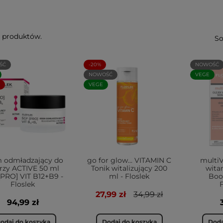
0 produktów.
So
ŚĆ
-20%
NOWOŚĆ
NOWOŚĆ
VEGE
VEGE
 odmładzający do
go for glow... VITAMIN C
multiV
rzy ACTIVE 50 ml
Tonik witalizujący 200
wita
[PRO] VIT B12+B9 -
ml - Floslek
Boos
Floslek
27,99 zł
34,99 zł
94,99 zł
odaj do koszyka
Dodaj do koszyka
Doda