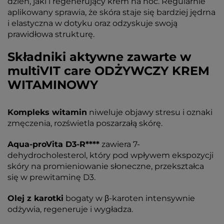
dzień, jaki i regenerujący krem na noc. Regularnie
aplikowany sprawia, że skóra staje się bardziej jędrna
i elastyczna w dotyku oraz odzyskuje swoją
prawidłowa strukturę.
Składniki aktywne zawarte w
multiVIT care ODŻYWCZY KREM
WITAMINOWY
Kompleks witamin
niweluje objawy stresu i oznaki
zmęczenia, rozświetla poszarzałą skórę.
Aqua-proVita D3-R****
zawiera 7-
dehydrocholesterol, który pod wpływem ekspozycji
skóry na promieniowanie słoneczne, przekształca
się w prewitaminę D3.
Olej z karotki
bogaty w β-karoten intensywnie
odżywia, regeneruje i wygładza.