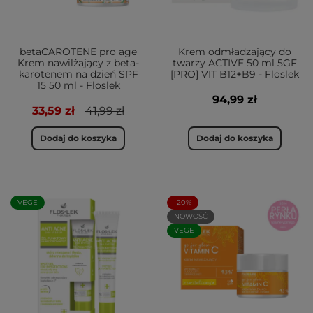
betaCAROTENE pro age
Krem odmładzający do
Krem nawilżający z beta-
twarzy ACTIVE 50 ml 5GF
karotenem na dzień SPF
[PRO] VIT B12+B9 - Floslek
15 50 ml - Floslek
94,99 zł
33,59 zł
41,99 zł
Dodaj do koszyka
Dodaj do koszyka
VEGE
-20%
NOWOŚĆ
VEGE