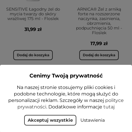
SENSITIVE Łagodny żel do
ARNICA® Żel z arniką
mycia twarzy do skóry
forte na rozszerzone
wrażliwej 175 ml - Floslek
naczynka, zasinienia,
obrzmienia,
podpuchnięcia 50 ml -
31,99 zł
Floslek
17,99 zł
Dodaj do koszyka
Dodaj do koszyka
Cenimy Twoją prywatność
-20%
Na naszej stronie stosujemy pliki cookies i
VEGE
podobne technologie, które mogą służyć do
personalizacji reklam. Szczegóły w naszej
polityce
prywatności
. Dodatkowe informacje
tutaj
Akceptuj wszystkie
Ustawienia