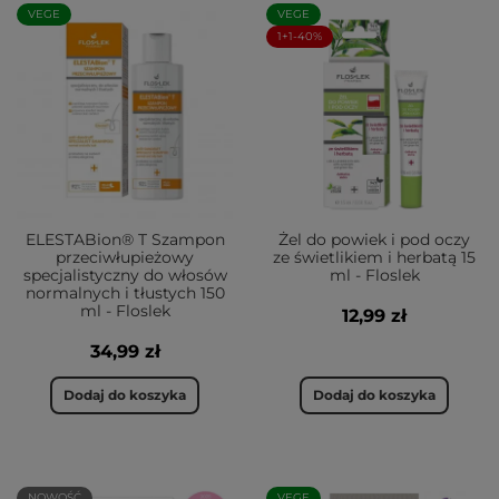
VEGE
VEGE
1+1-40%
ELESTABion® T Szampon
Żel do powiek i pod oczy
przeciwłupieżowy
ze świetlikiem i herbatą 15
specjalistyczny do włosów
ml - Floslek
normalnych i tłustych 150
ml - Floslek
12,99 zł
34,99 zł
Dodaj do koszyka
Dodaj do koszyka
NOWOŚĆ
VEGE