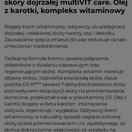
skóry dojrzałej multiVIT care. Olej
z karotki, kompleks witaminowy
Bogaty krem witaminowy, odżywczy, do pielęgnacji
dojrzałej i osłabionej skóry twarzy, szyi i dekoltu.
Zauważalnie spłyca zmarszczki oraz redukuje oznaki
zmęczenia i niedotlenienia.
Delikatna formuła kremu zawiera połączenie
składników o działaniu naprawczym oraz
regenerującym skórę. Kompleks witamin niweluje
objawy stresu, rozświetla poszarzałą skórę. Aqua-
proVita D3-R**** zawiera 7-dehydrocholesterol, który
pod wpływem ekspozycji skóry na promieniowanie
słoneczne, przekształca się w prewitaminę D3. Olej z
karotki bogaty w beta karoten intensywnie
odżywia, regeneruje i wygładza. Odżywczy krem
witaminowy w naturalny sposób wspiera ochronę
skóry przed promieniowaniem UV, wydobywając ze
słońca dobroczynne właściwości ze względu na