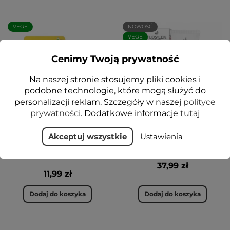
VEGE
NOWOŚĆ
VEGE
Cenimy Twoją prywatność
Na naszej stronie stosujemy pliki cookies i
podobne technologie, które mogą służyć do
personalizacji reklam. Szczegóły w naszej
polityce
prywatności
. Dodatkowe informacje
tutaj
Żel ze świetlikiem
HESPERIDIN Krem
Akceptuj wszystkie
Ustawienia
lekarskim i rumiankiem
wzmacniający naczynka
do powiek i pod oczy 10 g
50 ml - Floslek
- Floslek
37,99 zł
11,99 zł
Dodaj do koszyka
Dodaj do koszyka