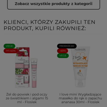
Zobacz wszystkie produkty z kategorii
KLIENCI, KTÓRZY ZAKUPILI TEN
PRODUKT, KUPILI RÓWNIEŻ:
VEGE
PROMOCJA!
1+1-40%
-40%
VEGE
Żel do powiek i pod oczy
I love mini Wygładzające
ze świetlikiem i algami 15
masełko do rąk o zapachu
ml - Floslek
ananasa 30ml - Floslek