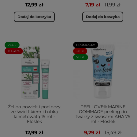
12,99 zł
7,19 zł
11,99 zł
Dodaj do koszyka
Dodaj do koszyka
VEGE
PROMOCJA!
1+1-40%
-40%
VEGE
Żel do powiek i pod oczy
PEELLOVE® MARINE
ze świetlikiem i babką
GOMMAGE peeling do
lancetowatą 15 ml -
twarzy z kwasami AHA 75
Floslek
ml - Floslek
12,99 zł
9,29 zł
15,49 zł