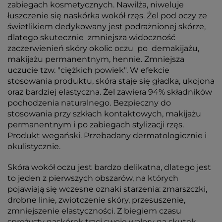
zabiegach kosmetycznych. Nawilża, niweluje
łuszczenie się naskórka wokół rzęs. Żel pod oczy ze
świetlikiem dedykowany jest podrażnionej skórze,
dlatego skutecznie zmniejsza widoczność
zaczerwienień skóry okolic oczu po demakijażu,
makijażu permanentnym, hennie. Zmniejsza
uczucie tzw. "ciężkich powiek". W efekcie
stosowania produktu, skóra staje się gładka, ukojona
oraz bardziej elastyczna. Żel zawiera 94% składników
pochodzenia naturalnego. Bezpieczny do
stosowania przy szkłach kontaktowych, makijażu
permanentnym i po zabiegach stylizacji rzęs.
Produkt wegański. Przebadany dermatologicznie i
okulistycznie.
Skóra wokół oczu jest bardzo delikatna, dlatego jest
to jeden z pierwszych obszarów, na których
pojawiają się wczesne oznaki starzenia: zmarszczki,
drobne linie, zwiotczenie skóry, przesuszenie,
zmniejszenie elastyczności. Z biegiem czasu
sprężysty naskórek traci swoje walory na skutek