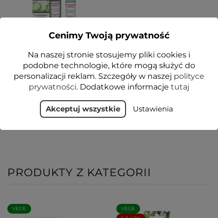
Cenimy Twoją prywatność
Na naszej stronie stosujemy pliki cookies i
Żel do powiek i pod oczy
ze świetlikiem i ogórkiem
podobne technologie, które mogą służyć do
15 ml - Floslek
personalizacji reklam. Szczegóły w naszej
polityce
prywatności
. Dodatkowe informacje
tutaj
12,99 zł
Dodaj do koszyka
Akceptuj wszystkie
Ustawienia
PRODUKTY Z KATEGORII
VEGE
VEGE