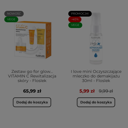
NOWOŚĆ
PROMOCJA!
VEGE
-40%
VEGE
Zestaw go for glow…
I love mini Oczyszczające
VITAMIN C Rewitalizacja
mleczko do demakijażu
skóry - Floslek
30ml - Floslek
65,99 zł
5,99 zł
9,99 zł
Dodaj do koszyka
Dodaj do koszyka