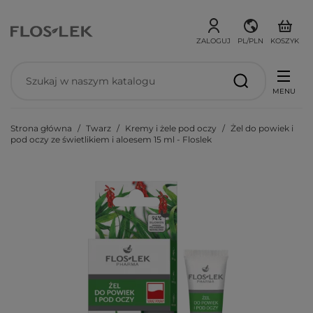
ZALOGUJ
PL/PLN
KOSZYK
MENU
Strona główna
Twarz
Kremy i żele pod oczy
Żel do powiek i
pod oczy ze świetlikiem i aloesem 15 ml - Floslek