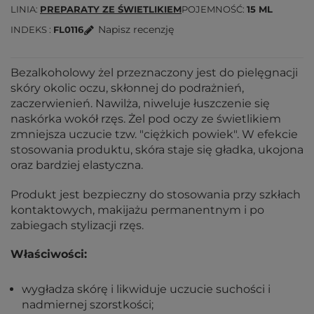
LINIA
PREPARATY ZE ŚWIETLIKIEM
POJEMNOŚĆ
15 ML
Napisz recenzję
INDEKS
FL0116
Bezalkoholowy żel przeznaczony jest do pielęgnacji
skóry okolic oczu, skłonnej do podrażnień,
zaczerwienień. Nawilża, niweluje łuszczenie się
naskórka wokół rzęs. Żel pod oczy ze świetlikiem
zmniejsza uczucie tzw. "ciężkich powiek". W efekcie
stosowania produktu, skóra staje się gładka, ukojona
oraz bardziej elastyczna.
Produkt jest bezpieczny do stosowania przy szkłach
kontaktowych, makijażu permanentnym i po
zabiegach stylizacji rzęs.
Właściwości:
wygładza skórę i likwiduje uczucie suchości i
nadmiernej szorstkości;