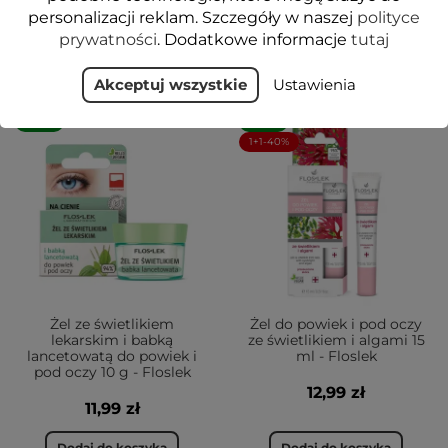
personalizacji reklam. Szczegóły w naszej
polityce
Dodaj do koszyka
Dodaj do koszyka
prywatności
. Dodatkowe informacje
tutaj
Akceptuj wszystkie
Ustawienia
VEGE
VEGE
1+1-40%
Żel ze świetlikiem
Żel do powiek i pod oczy
lekarskim i babką
ze świetlikiem i algami 15
lancetowatą do powiek i
ml - Floslek
pod oczy 10 g - Floslek
12,99 zł
11,99 zł
Dodaj do koszyka
Dodaj do koszyka