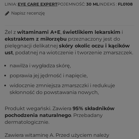
LINIA
EYE CARE EXPERT
POJEMNOŚĆ
30 ML
INDEKS
FL0108
Napisz recenzję
Żel z
witaminami A+E
,
świetlikiem lekarskim
i
ekstraktem z miłorzębu
przeznaczony jest do
pielęgnacji delikatnej
skóry okolic oczu i kącików
ust
, podatnej na wiotczenie i tworzenie zmarszczek.
nawilża i wygładza skórę,
poprawia jej jędrność i napięcie,
widocznie zmniejsza zmarszczki i redukuje
skłonność do powstawania nowych,
Produkt wegański. Zawiera
95% składników
pochodzenia naturalnego
. Przebadany
dermatologicznie.
Zawiera witaminę A. Przed użyciem należy