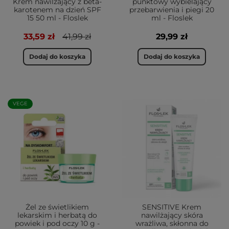
Krem nawilżający z beta-
punktowy wybielający
karotenem na dzień SPF
przebarwienia i piegi 20
15 50 ml - Floslek
ml - Floslek
33,59 zł
41,99 zł
29,99 zł
Dodaj do koszyka
Dodaj do koszyka
VEGE
Żel ze świetlikiem
SENSITIVE Krem
lekarskim i herbatą do
nawilżający skóra
powiek i pod oczy 10 g -
wrażliwa, skłonna do