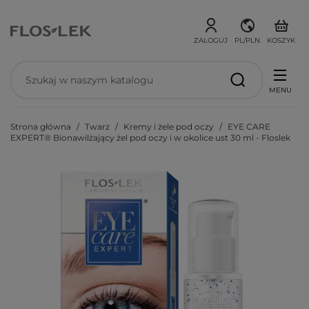
ZALOGUJ
PL/PLN
KOSZYK
MENU
Strona główna
Twarz
Kremy i żele pod oczy
EYE CARE
EXPERT® Bionawilżający żel pod oczy i w okolice ust 30 ml - Floslek