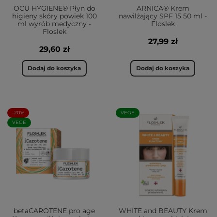
OCU HYGIENE® Płyn do
ARNICA® Krem
higieny skóry powiek 100
nawilżający SPF 15 50 ml -
ml wyrób medyczny -
Floslek
Floslek
27,99 zł
29,60 zł
Dodaj do koszyka
Dodaj do koszyka
-20%
VEGE
VEGE
betaCAROTENE pro age
WHITE and BEAUTY Krem