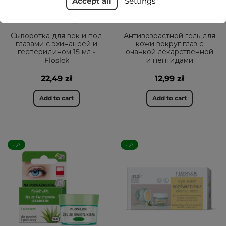
Accept all
Settings
Сыворотка для век и под
Антивозрастной гель для
глазами с эхинацеей и
кожи вокруг глаз с
гесперидином 15 мл -
очанкой лекарственной
Floslek
и пептидами
22,49 zł
12,99 zł
Add to cart
Add to cart
ДА
ДА