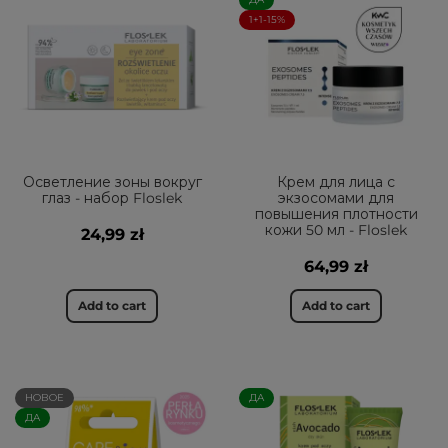
1+1-15%
Осветление зоны вокруг
Крем для лица с
глаз - набор Floslek
экзосомами для
повышения плотности
кожи 50 мл - Floslek
24,99 zł
64,99 zł
Add to cart
Add to cart
НОВОЕ
ДА
ДА