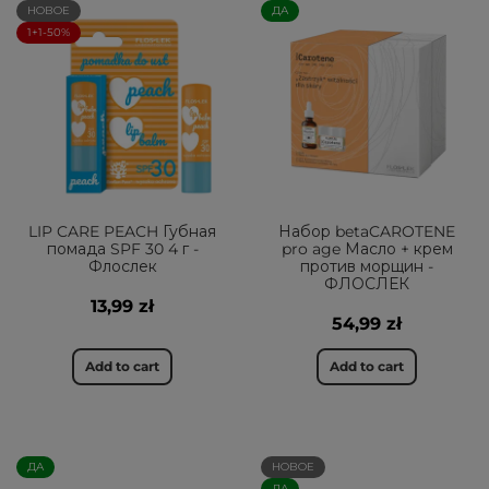
НОВОЕ
ДА
1+1-50%
LIP CARE PEACH Губная
Набор betaCAROTENE
помада SPF 30 4 г -
pro age Масло + крем
Флослек
против морщин -
ФЛОСЛЕК
13,99 zł
54,99 zł
Add to cart
Add to cart
ДА
НОВОЕ
ДА