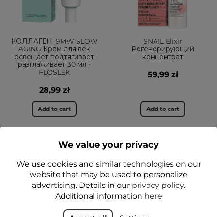
КОЛЛАГЕН. 9MW SLOW
SNAIL Elixir
AGING Крем для век
Регенерирующий
освещает подтягивает
концентрат
разглаживает 30 мл -
FLOSLEK
59,99 zł
28,99 zł
Add to cart
Add to cart
We value your privacy
НОВОЕ
ДА
We use cookies and similar technologies on our
ДА
1+1-40%
1+1-40%
website that may be used to personalize
advertising. Details in our
privacy policy
.
Additional information
here