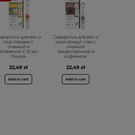
ыворотка для век и
Сыворотка для век и
под глазами с
кожи вокруг глаз с
очанкой и
очанкой
итамином С 15 мл -
лекарственной и
Floslek
кофеином
22,49 zł
22,49 zł
Add to cart
Add to cart