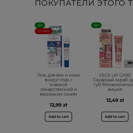
ПОКУПАТЕЛИ ЭТОГО Т
ДА
ДА
1+1-40%
Гель для век и кожи
VEGE LIP CARE
вокруг глаз с
Сахарный скраб д
очанкой
губ Меланхоличн
лекарственной и
вишня
васильком синим
12,49 zł
12,99 zł
Add to cart
Add to cart