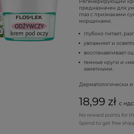
Регенерирующий кре
предназначен для ух
глаз с признаками су
морщинами.
глубоко питает, ра
увлажняет и осветля
восстанавливает о
темные круги и «м
заметными.
Дерматологически и 
18,99 zł
с ндс
No reward points for th
Spend to get free ship