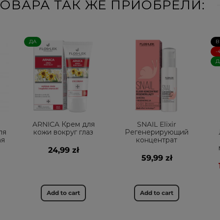
ОВАРА ТАК ЖЕ ПРИОБРЕЛИ:
ДА
В
-
Д
ARNICA Крем для
SNAIL Elixir
ля
кожи вокруг глаз
Регенерирующий
ая
концентрат
24,99 zł
59,99 zł
Add to cart
Add to cart