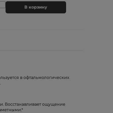
В корзину
льзуется в офтальмологических
.
жи. Восстанавливает ощущение
заметными.*