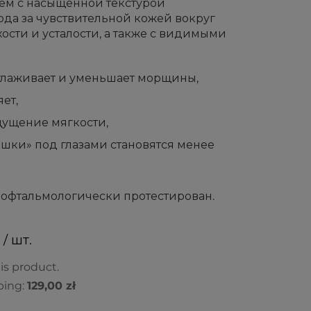
м с насыщенной текстурой
ода за чувствительной кожей вокруг
хости и усталости, а также с видимыми
зглаживает и уменьшает морщины,
ет,
щущение мягкости,
ешки» под глазами становятся менее
офтальмологически протестирован.
 / шт.
is product.
ping:
129,00 zł