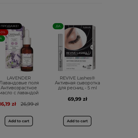
 ПРОДАЖЕ!
ДА
40%
А
LAVENDER
REVIVE Lashes®
Лавандовые поля
Активная сыворотка
Антивозрастное
для ресниц - 5 ml
масло с лавандой
69,99 zł
16,19 zł
26,99 zł
Add to cart
Add to cart