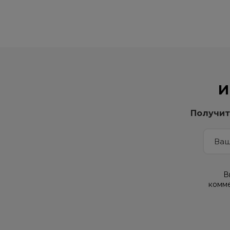
И
Получит
В
комме