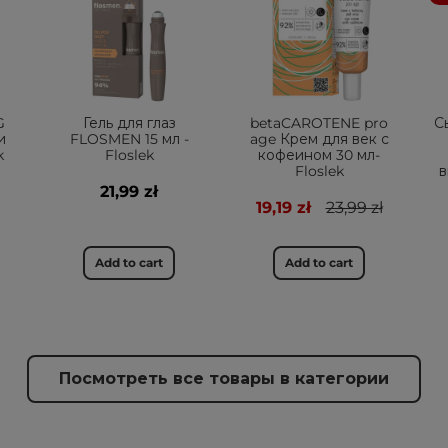
G
Гель для глаз
betaCAROTENE pro
С
и
FLOSMEN 15 мл -
age Крем для век с
k
Floslek
кофеином 30 мл-
Floslek
в
21,99 zł
19,19 zł
23,99 zł
Add to cart
Add to cart
Посмотреть все товары в категории