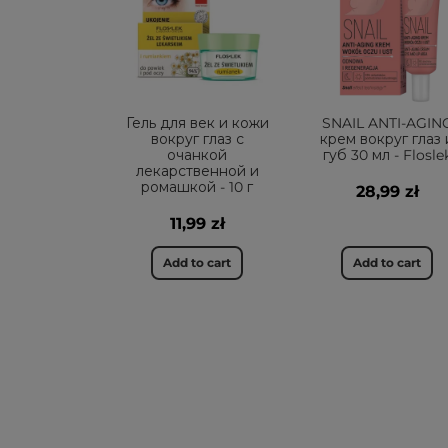
Гель для век и кожи
SNAIL ANTI-AGIN
вокруг глаз с
крем вокруг глаз 
очанкой
губ 30 мл - Flosle
лекарственной и
ромашкой - 10 г
28,99 zł
11,99 zł
Add to cart
Add to cart