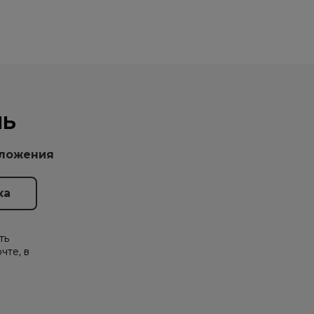
НЬ
дложения
ть
чте, в