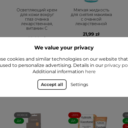
Осветляющий крем
Мягкая жидкость
для кожи вокруг
для снятия макияжа
глаз очанка
с очанкой
лекарственная,
лекарственной
витамин С
21,99 zł
18,99 zł
We value your privacy
УВЕДОМИТЬ О
Add to cart
НАЛИЧИИ
se cookies and similar technologies on our website tha
used to personalize advertising. Details in our
privacy po
Additional information
here
Accept all
Settings
НОВОЕ
-20%
Н
ДА
ДА
Д
1