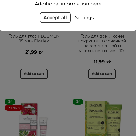
Additional information
here
Accept all
Settings
Гель для глаз FLOSMEN
Гель для век и кожи
15 мл - Floslek
вокруг глаз с очанкой
лекарственной и
васильком синим - 10 г
21,99 zł
11,99 zł
Add to cart
Add to cart
ДА
ДА
1+1-40%