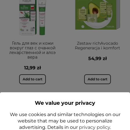
Гель для век и кожи
Zestaw richAvocado
вокруг глаз с очанкой
Regeneracja i komfort
лекарственной и алоэ
вера
54,99 zł
12,99 zł
Add to cart
Add to cart
We value your privacy
НОВОЕ
ДА
ДА
We use cookies and similar technologies on our
website that may be used to personalize
advertising. Details in our
privacy policy
.