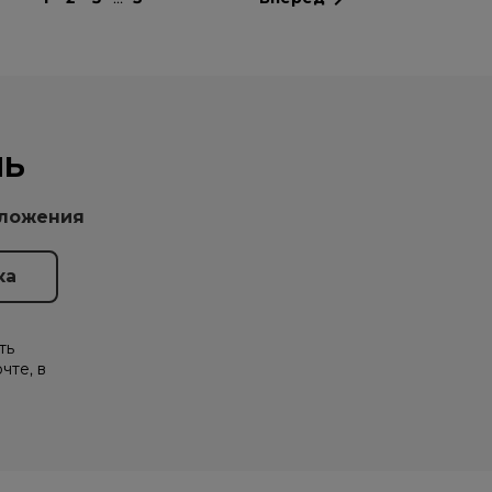
НЬ
дложения
ть
чте, в