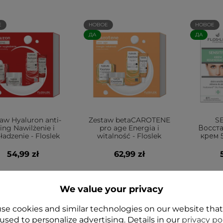
Е
НОВОЕ
НОВОЕ
ДА
ДА
aw Hyaluron anti-
Zestaw betaCAROTENE
SE
ing Nawilżenie i
pro age Energia i
Восст
adzenie - Floslek
witalność - Floslek
крем 5
54,99 zł
62,99 zł
We value your privacy
Add to cart
Add to cart
A
se cookies and similar technologies on our website tha
used to personalize advertising. Details in our
privacy po