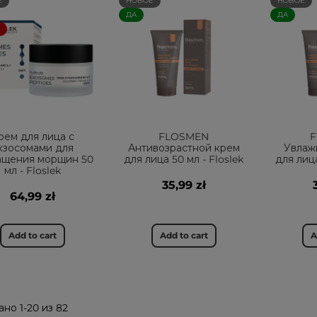
Е
НОВОЕ
НОВОЕ
ДА
ДА
рем для лица с
FLOSMEN
кзосомами для
Антивозрастной крем
Увлаж
ащения морщин 50
для лица 50 мл - Floslek
для лица
мл - Floslek
35,99 zł
64,99 zł
Add to cart
Add to cart
A
но 1-20 из 82