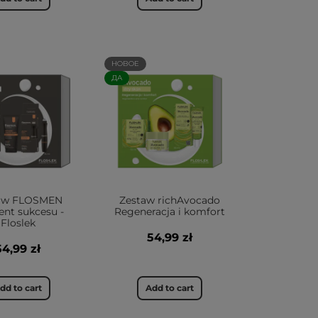
НОВОЕ
ДА
aw FLOSMEN
Zestaw richAvocado
nt sukcesu -
Regeneracja i komfort
Floslek
54,99 zł
54,99 zł
dd to cart
Add to cart