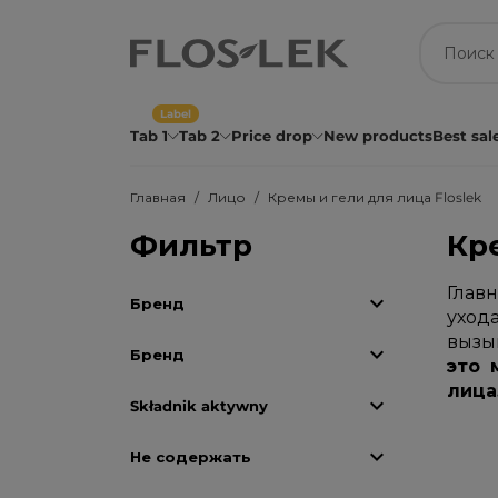
Label
Tab 1
Tab 2
Price drop
New products
Best sal
Главная
Лицо
Кремы и гели для лица Floslek
Фильтр
Кре
Глав

Бренд
уход
вызы

Бренд
это 
лица

Składnik aktywny

Не содержать