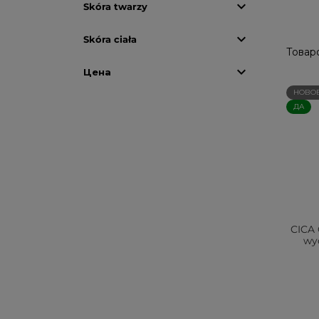

Skóra twarzy

Skóra ciała
Товаро

Цена
НОВО
ДА
CICA
wyc