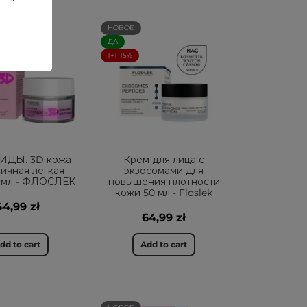
НОВОЕ
ДА
1+1-15%
ИДЫ. 3D кожа
Крем для лица с
ичная легкая
экзосомами для
 мл - ФЛОСЛЕК
повышения плотности
кожи 50 мл - Floslek
44,99 zł
64,99 zł
dd to cart
Add to cart