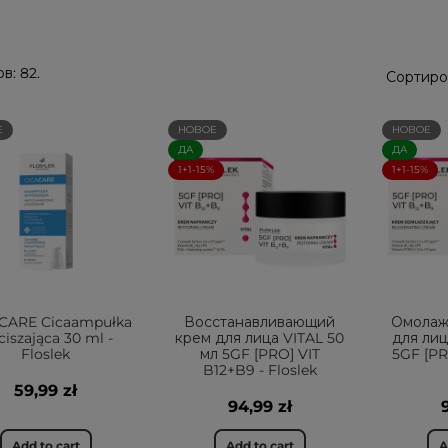
в: 82.
Сортиро
Е
НОВОЕ
НОВОЕ
ДА
ДА
1+1-15%
1+1-15%
 CARE Cicaampułka
Восстанавливающий
Омолаж
iszająca 30 ml -
крем для лица VITAL 50
для ли
Floslek
мл 5GF [PRO] VIT
5GF [PR
B12+B9 - Floslek
59,99 zł
94,99 zł
Add to cart
Add to cart
A