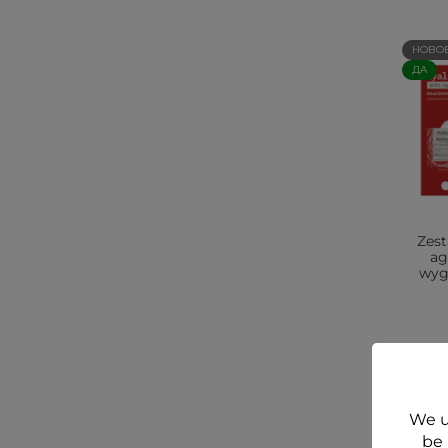
НОВО
ДА
Zest
ag
wygł
We u
be 