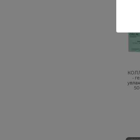
НОВО
КОЛЛ
- г
увла
50