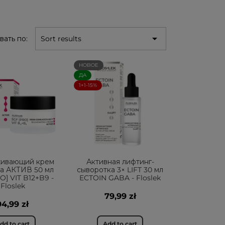

вать по:
Sort results
НОВОЕ
ДА
1+1-15%
ивающий крем
Активная лифтинг-
ца АКТИВ 50 мл
сыворотка 3× LIFT 30 мл
O] VIT B12+B9 -
ECTOIN GABA - Floslek
Floslek
79,99 zł
94,99 zł
dd to cart
Add to cart