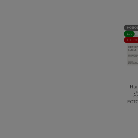
НОВО
ДА
1+1-15%
На
д
C
ECTO