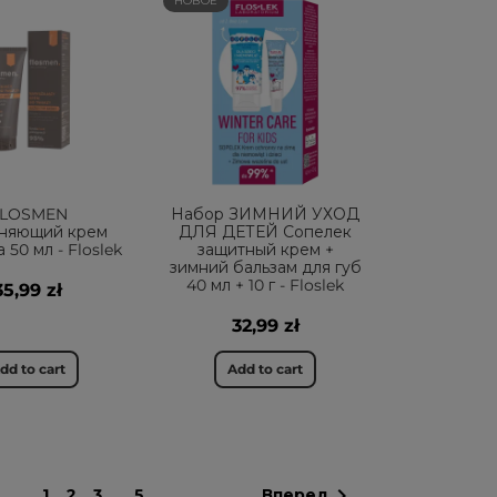
НОВОЕ
FLOSMEN
Набор ЗИМНИЙ УХОД
няющий крем
ДЛЯ ДЕТЕЙ Сопелек
 50 мл - Floslek
защитный крем +
зимний бальзам для губ
40 мл + 10 г - Floslek
35,99 zł
32,99 zł
dd to cart
Add to cart

1
2
3
…
5
Вперед