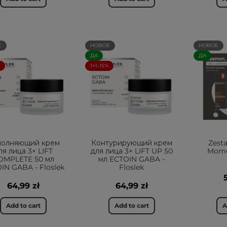
Е
НОВОЕ
НОВОЕ
ДА
ДА
1+1-15%
полняющий крем
Контурирующий крем
Zest
ля лица 3× LIFT
для лица 3× LIFT UP 50
Mome
OMPLETE 50 мл
мл ECTOIN GABA -
IN GABA - Floslek
Floslek
64,99 zł
64,99 zł
Add to cart
Add to cart
A