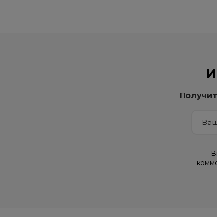
И
Получит
В
комме