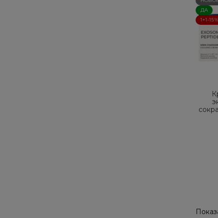
НОВО
ДА
1+1-15%
К
э
сокр
Показа