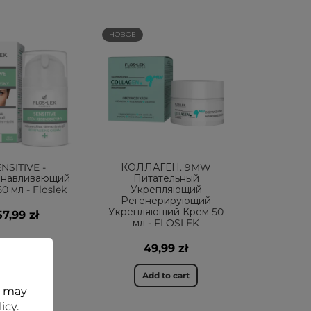
НОВОЕ
NSITIVE -
КОЛЛАГЕН. 9MW
анавливающий
Питательный
0 мл - Floslek
Укрепляющий
Регенерирующий
Укрепляющий Крем 50
57,99 zł
мл - FLOSLEK
49,99 zł
dd to cart
Add to cart
t may
licy
.