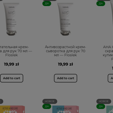
ДА
ДА
тательная крем-
Антивозрастной крем-
AHA
а для рук 70 мл —
сыворотка для рук 70
скра
Floslek
мл — Floslek
кутик
19,99 zł
19,99 zł
Add to cart
Add to cart
A
Е
НОВОЕ
НОВОЕ
ДА
ДА