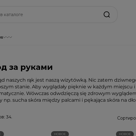
es
од за руками
d naszych rąk jest naszą wizytówką. Nic zatem dziwnego
pszym stanie. Aby wyglądały pięknie w każdym miejscu i w
matycznie. Wówczas odwdzięczą się zdrowym wyglądem, 
y np. sucha skóra między palcami i pękająca skóra na dło
в: 34.
Сортиро
Е
НОВОЕ
НОВОЕ