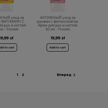
НЫЙ уход за
АКТИВНЫЙ уход за
и ВИТАМИН С
руками с фитоколлагом
я рук и ногтей
Крем для рук и ногтей
мл - Floslek
50 мл - Floslek
19,99 zł
19,99 zł
dd to cart
Add to cart

1
2
Вперед