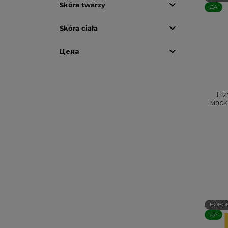

Skóra twarzy
ДА

Skóra ciała

Цена
Пи
маск
НОВО
ДА