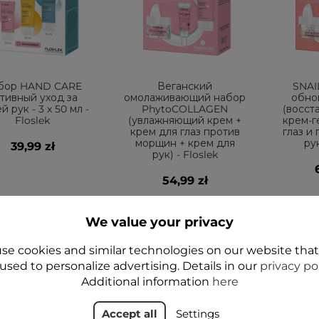
бор HAND CARE
Веганский
SNAI
тивный уход за
омолаживающий набор
обно
й рук - 3 x 50 мл -
PhytoCOLLAGEN
(восст
Floslek
(увлажняющий крем +
крем-г
крем для глаз против
глаз и
морщин + крем для
рук
39,99 zł
рук) - Floslek
54,99 zł
Add to cart
Add to cart
A
We value your privacy
se cookies and similar technologies on our website tha
used to personalize advertising. Details in our
privacy po
Е
НОВОЕ
НОВОЕ
Additional information
here
ДА
ДА
Accept all
Settings