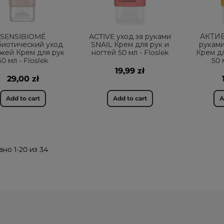
SENSIBIOMÉ
ACTIVE уход за руками
АКТИВ
иотический уход
SNAIL Крем для рук и
рукам
ожей Крем для рук
ногтей 50 мл - Floslek
Крем дл
50 мл - Floslek
50 
19,99 zł
29,00 zł
Add to cart
Add to cart
A
но 1-20 из 34