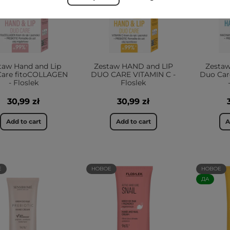
taw Hand and Lip
Zestaw HAND and LIP
Zestaw
Care fitoCOLLAGEN
DUO CARE VITAMIN C -
Duo Ca
- Floslek
Floslek
30,99 zł
30,99 zł
Add to cart
Add to cart
A
Е
НОВОЕ
НОВОЕ
ДА