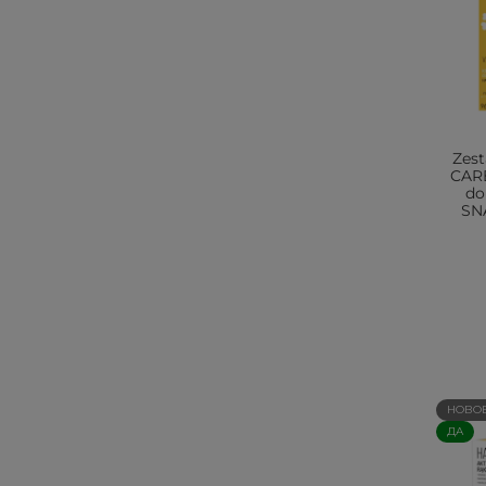
Zes
CAR
do
SNA
НОВО
ДА