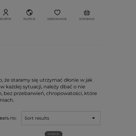
ВОЙТИ
RU/PLN
ИЗБРАННОЕ
КОРЗИНА
, że staramy się utrzymać dłonie w jak
 każdej sytuacji, należy dbać o nie
bez przebarwień, chropowatości, które
niach.

вать по:
Sort results
НОВОЕ