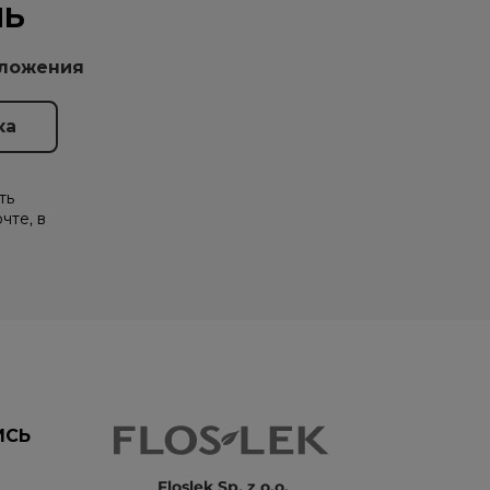
НЬ
дложения
ть
чте, в
ИСЬ
Floslek Sp. z o.o.