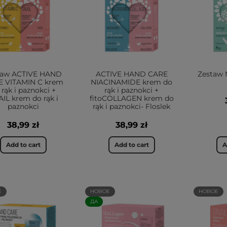
taw ACTIVE HAND
ACTIVE HAND CARE
Zestaw 
E VITAMIN C krem
NIACINAMIDE krem do
 rąk i paznokci +
rąk i paznokci +
IL krem do rąk i
fitoCOLLAGEN krem do
paznokci
rąk i paznokci- Floslek
38,99 zł
38,99 zł
Add to cart
Add to cart
A
Е
НОВОЕ
НОВОЕ
ДА