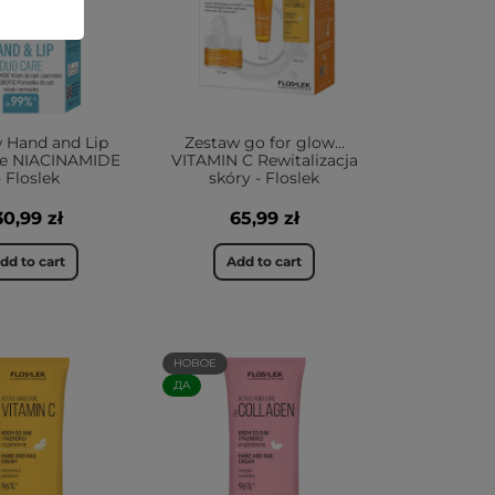
 Hand and Lip
Zestaw go for glow…
re NIACINAMIDE
VITAMIN C Rewitalizacja
- Floslek
skóry - Floslek
30,99 zł
65,99 zł
dd to cart
Add to cart
НОВОЕ
ДА