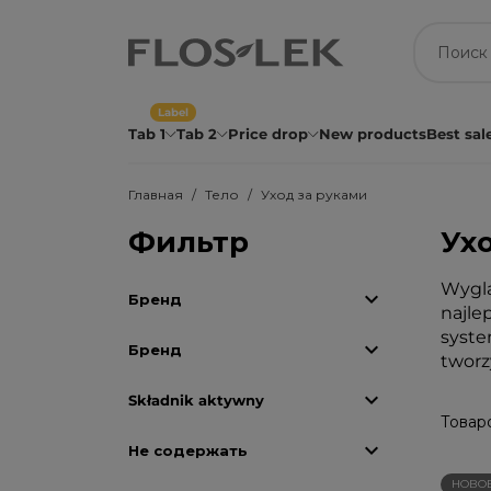
Label
Tab 1
Tab 2
Price drop
New products
Best sal
Главная
Тело
Уход за руками
Фильтр
Ух
Wyglą

Бренд
najle
syste

Бренд
tworz

Składnik aktywny
Товаро

Не содержать
НОВО