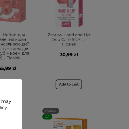
L Набор для
Zestaw Hand and Lip
вления кожи
Duo Care SNAIL -
анавливающий
Floslek
ель + крем для
 губ + крем для
30,99 zł
) - Floslek
65,99 zł
dd to cart
Add to cart
t may
licy
.
НОВОЕ
ДА