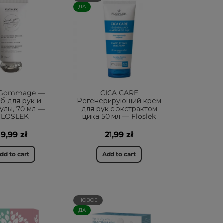
ДА
 Gommage —
CICA CARE
б для рук и
Регенерирующий крем
улы, 70 мл —
для рук с экстрактом
FLOSLEK
цика 50 мл — Floslek
19,99 zł
21,99 zł
dd to cart
Add to cart
НОВОЕ
ДА