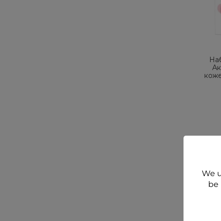
На
Ак
коже
We u
be 
НОВО
ДА