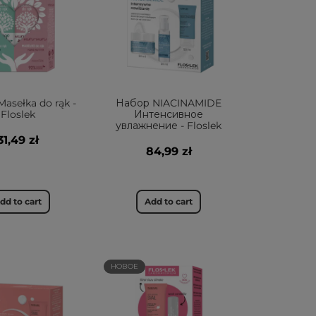
Masełka do rąk -
Набор NIACINAMIDE
Floslek
Интенсивное
увлажнение - Floslek
31,49 zł
84,99 zł
dd to cart
Add to cart
НОВОЕ