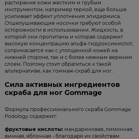
растирание кожи жестким и грубым
инструментом, например теркой, еще больше
усиливает эффект уплотнения эпидермиса.
Отшелушивающие носочки требуют особой
осторожности в использовании. Жидкость, в
которой они пропитаны и которая содержит
высокую концентрацию альфа-гидроксикислот,
соприкасается как с утолщенной кожей на
нижней стороне, так и с более нежным верхним
слоем. Поэтому стоит обратиться к такой
альтернативе, как гоммаж-скраб для ног.
Сила активных ингредиентов
скраба для ног Gommage
Формула профессионального скраба Gommage
Podology содержит:
фруктовые кислоты:
мандариновая, лимонная,
винная, яблочная - благодаря их свойствам