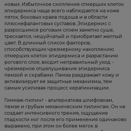
новых. Избыточное скопление отмерших клеток
эпидермиса чаще всего наблюдается на коже
пяток, боковых краев подошв и в области
плюснефаланговых суставов. Эпидермис с
разросшимся роговым слоем заметно суше,
трескается, чешуйчатый и приобретает желтый
цвет. В длинный список факторов,
способствующих чрезмерному накоплению
отмерших клеток эпидермиса и разрастанию
рогового слоя, входит неправильный уход -
чрезмерное отшелушивание эпидермиса
пемзой и скрабами. Пемза раздражает кожу и
активизирует ее защитные механизмы, тем
самым усиливая процесс кератинизации.
Гоммаж-пилинг - альтернатива шлифовкам,
пемзе и грубым механическим пилингам. Он не
создает интенсивного трения, ощущение
гладкости ног после его применения одинаково
выражено, при этом он более мягок в