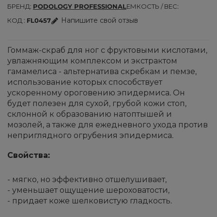
БРЕНД
PODOLOGY PROFESSIONAL
ЕМКОСТЬ / ВЕС
Напишите свой отзыв
КОД
FL0457
Гоммаж-скраб для ног с фруктовыми кислотами,
увлажняющим комплексом и экстрактом
гамамелиса - альтернатива скребкам и пемзе,
использование которых способствует
ускоренному ороговению эпидермиса. Он
будет полезен для сухой, грубой кожи стоп,
склонной к образованию натоптышей и
мозолей, а также для ежедневного ухода против
неприглядного огрубения эпидермиса.
Свойства:
- мягко, но эффективно отшелушивает,
- уменьшает ощущение шероховатости,
- придает коже шелковистую гладкость.