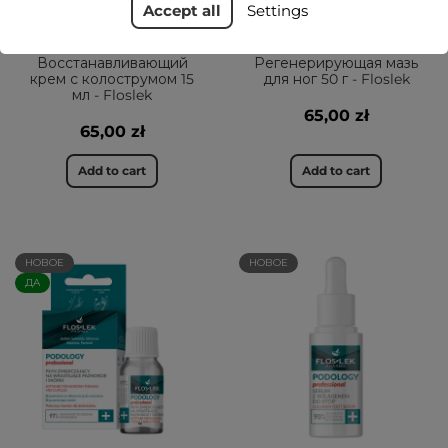
Accept all
Settings
PODOLOGY Professional
PODOLOGY Professional
Восстанавливающий
Регенерирующая мазь
крем с колострумом 15
для ног 50 г - Floslek
мл - Floslek
65,00 zł
65,00 zł
Add to cart
Add to cart
НОВОЕ
НОВОЕ
ДА