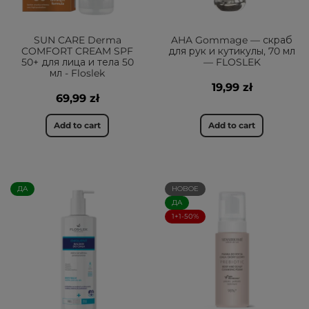
SUN CARE Derma
AHA Gommage — скраб
COMFORT CREAM SPF
для рук и кутикулы, 70 мл
50+ для лица и тела 50
— FLOSLEK
мл - Floslek
19,99 zł
69,99 zł
Add to cart
Add to cart
ДА
НОВОЕ
ДА
1+1-50%