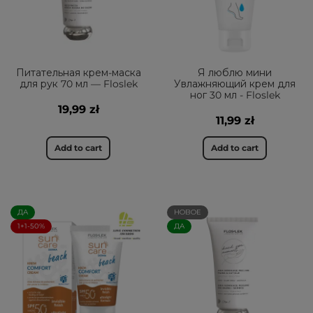
Питательная крем-маска
Я люблю мини
для рук 70 мл — Floslek
Увлажняющий крем для
ног 30 мл - Floslek
19,99 zł
11,99 zł
Add to cart
Add to cart
ДА
НОВОЕ
1+1-50%
ДА