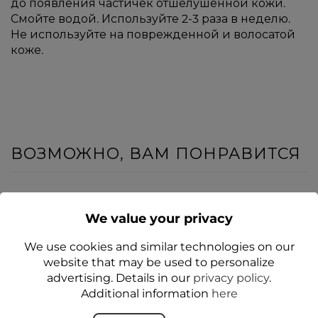
до появления частичек отшелушенной кожи.
Смойте водой. Используйте 2-3 раза в неделю.
Не используйте на поврежденной и волосатой
коже.
ВОЗМОЖНО, ВАМ ПОНРАВИТСЯ
НОВОЕ
НОВОЕ
We value your privacy
ДА
We use cookies and similar technologies on our
website that may be used to personalize
advertising. Details in our
privacy policy
.
Additional information
here