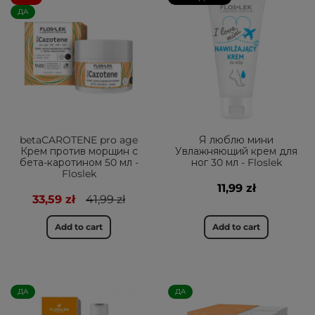
ДА
betaCAROTENE pro age
Я люблю мини
Крем против морщин с
Увлажняющий крем для
бета-каротином 50 мл -
ног 30 мл - Floslek
Floslek
11,99 zł
33,59 zł
41,99 zł
Add to cart
Add to cart
ДА
ДА