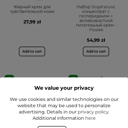
Жирный крем для
Набор StopFailure:
чувствительной кожи
концентрат с
гесперидином +
антивозрастной
27,99 zł
питательный крем -
Floslek
54,99 zł
Add to cart
Add to cart
ДА
ДА
We value your privacy
We use cookies and similar technologies on our
website that may be used to personalize
advertising. Details in our
privacy policy
.
Additional information
here