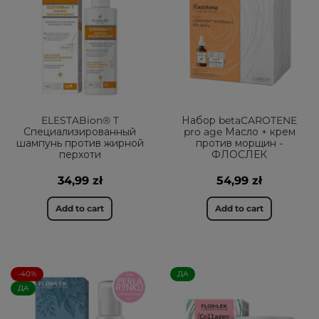
ELESTABion® T
Набор betaCAROTENE
Специализированный
pro age Масло + крем
шампунь против жирной
против морщин -
перхоти
ФЛОСЛЕК
34,99 zł
54,99 zł
Add to cart
Add to cart
-40%
ДА
ДА