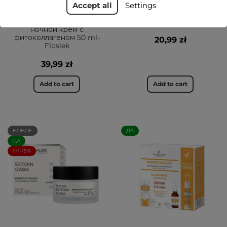
Accept all
Settings
fitoCOLLAGEN pro age
Anti Acne Точечный гель
Увлажняющий дневной и
против несовершенств
ночной крем с
фитоколлагеном 50 ml-
20,99 zł
Floslek
39,99 zł
Add to cart
Add to cart
НОВОЕ
ДА
ДА
1+1-15%