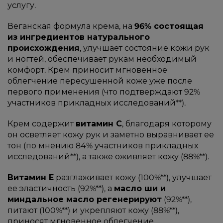
услугу.
Веганская формула крема, на
96% состоящая
из ингредиентов натурального
происхождения
, улучшает состояние кожи рук
и ногтей, обеспечивает рукам необходимый
комфорт. Крем приносит мгновенное
облегчение пересушенной коже уже после
первого применения (что подтверждают 92%
участников прикладных исследований**).
Крем содержит
витамин С
, благодаря которому
он осветляет кожу рук и заметно выравнивает ее
тон (по мнению 84% участников прикладных
исследований**), а также оживляет кожу (88%**).
Витамин Е
разглаживает кожу (100%**), улучшает
ее эластичность (92%**), а
масло ши и
миндальное масло регенерируют
(92%**),
питают (100%**) и укрепляют кожу (88%**),
приносят мгновенное облегчение