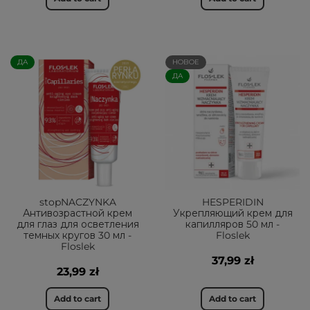
ДА
НОВОЕ
ДА
stopNACZYNKA
HESPERIDIN
Антивозрастной крем
Укрепляющий крем для
для глаз для осветления
капилляров 50 мл -
темных кругов 30 мл -
Floslek
Floslek
37,99 zł
23,99 zł
Add to cart
Add to cart