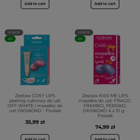
Add to cart
Add to cart
НОВОЕ
НОВОЕ
ДА
ДА
Zestaw COSY LIPS
Zestaw KISS ME LIPS
peeling cukrowy do ust
masełka do ust: FRAGO,
OFF-WHITE i masełko do
FRAMBO, PERSIKO,
ust OKSIKOKO - Floslek
OKSIKOKO 4 x 10 g -
Floslek
35,99 zł
74,99 zł
Add to cart
Add to cart