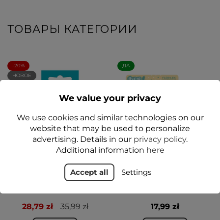
ТОВАРЫ КАТЕГОРИИ
-20%
ДА
НОВОЕ
ДА
We value your privacy
We use cookies and similar technologies on our
website that may be used to personalize
advertising. Details in our
privacy policy
.
Additional information
here
Регенерирующий стик
vege Уход за губами
Accept all
Settings
для ухода за пятками от
VEGE DUET Красивые
Dr. Foot 20 г - Floslek
губы (сахарный скраб +
PODOLOGY care
вазелин) - Флослек
28,79 zł
35,99 zł
17,99 zł