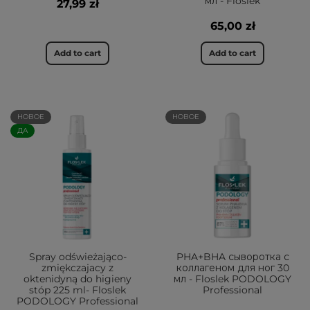
мл - Floslek
27,99 zł
65,00 zł
Add to cart
Add to cart
НОВОЕ
НОВОЕ
ДА
Spray odświeżająco-
PHA+BHA сыворотка с
zmiękczajacy z
коллагеном для ног 30
oktenidyną do higieny
мл - Floslek PODOLOGY
stóp 225 ml- Floslek
Professional
PODOLOGY Professional