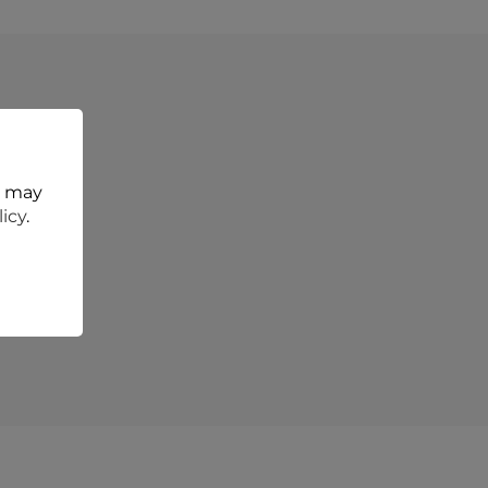
НЬ
дложения
t may
licy
.
ть
чте, в