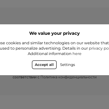
НФОРМАЦИОННЫЙ БЮЛЛЕТЕ
We value your privacy
е наши последние новости и специальные пре
se cookies and similar technologies on our website tha
used to personalize advertising. Details in our
privacy po
Additional information
here
Accept all
Settings
водя свой адрес электронной почты, вы соглашаетесь получа
рческую информацию от администратора по электронной по
соответствии с
Политика конфиденциальности