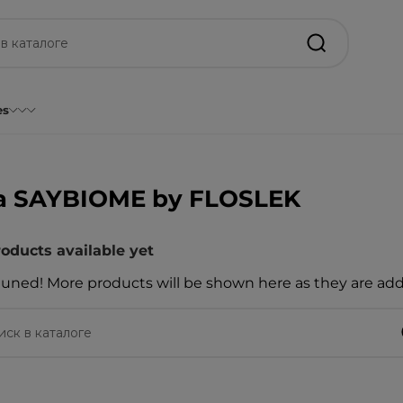
es
а SAYBIOME by FLOSLEK
oducts available yet
tuned! More products will be shown here as they are ad