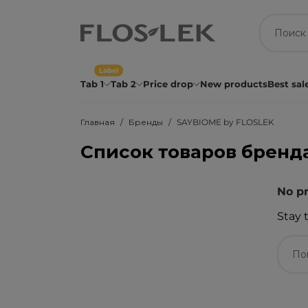
Label
Tab 1
Tab 2
Price drop
New products
Best sal
Главная
Бренды
SAYBIOME by FLOSLEK
Список товаров бренд
No pr
Stay 