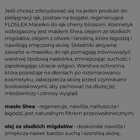
Jeśli chcesz zdecydować się na jeden produkt do
pielęgnacji rąk, postaw na bogate, regenerujące
FLOSLEK Masełko do rąk cherry blossom. Kosmetyk
wzbogacony jest masłem Shea, olejem ze słodkich
migdałów, olejem z oliwek i lanoliną, które łagodzą i
nawilżają zmęczoną skórę. Składniki aktywne
zawarte w masełku do rąk pomagają zrównoważyć
warstwę lipidową naskórka, zmniejszając suchość i
zapobiegając utracie wilgoci. Warstwa ochronna,
która pozostaje na dłoniach po rozsmarowaniu
kosmetyku, zabezpiecza skórę przed czynnikami
środowiskowymi, aby zachować na dłużej jej
młodzieńczy i zdrowy wygląd.
masło Shea
- regeneruje, nawilża, natłuszcza i
łagodzi, jest naturalnym filtrem przeciwsłonecznym;
olej ze słodkich migdałów
- doskonale nawilża i
zmiękcza nawet bardzo suchą i szorstką skórę;