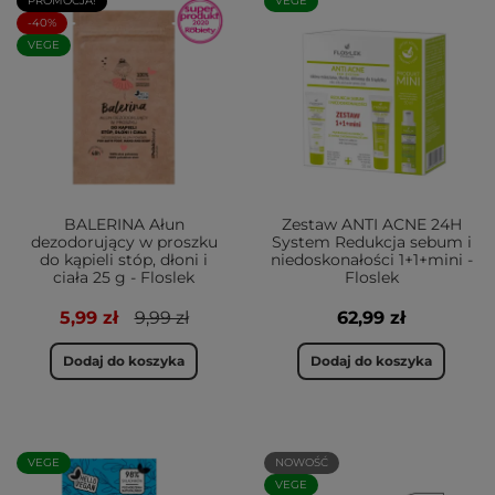
PROMOCJA!
VEGE
-40%
VEGE
BALERINA Ałun
Zestaw ANTI ACNE 24H
dezodorujący w proszku
System Redukcja sebum i
do kąpieli stóp, dłoni i
niedoskonałości 1+1+mini -
ciała 25 g - Floslek
Floslek
5,99 zł
9,99 zł
62,99 zł
Dodaj do koszyka
Dodaj do koszyka
VEGE
NOWOŚĆ
VEGE