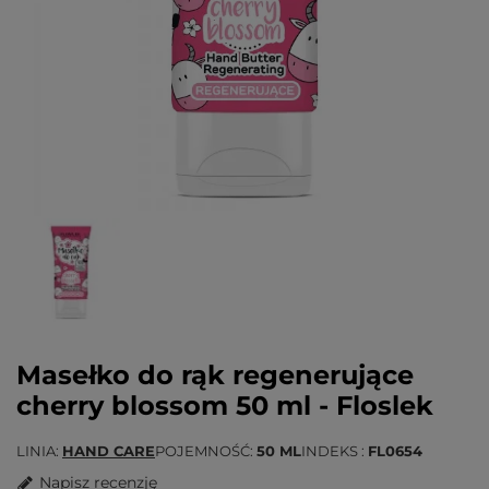
Masełko do rąk regenerujące
cherry blossom 50 ml - Floslek
LINIA
HAND CARE
POJEMNOŚĆ
50 ML
INDEKS
FL0654
Napisz recenzję