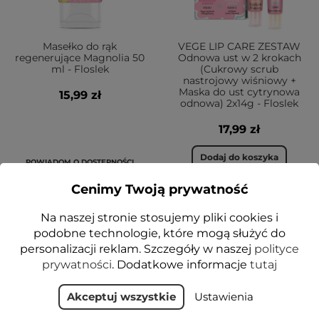
Masełko do rąk
VEGE LIP CARE ZESTAW
regenerujące Magnolia 50
Odnowa ust w 2 krokach
ml - Floslek
(Cukrowy scrub
nastrojowy wiśniowy +
Maska do ust cytrynowa
15,99 zł
odnowa) 2x14g - Floslek
17,99 zł
Dodaj do koszyka
POWIADOM O DOSTĘPNOŚCI
Cenimy Twoją prywatność
Na naszej stronie stosujemy pliki cookies i
VEGE
podobne technologie, które mogą służyć do
personalizacji reklam. Szczegóły w naszej
polityce
prywatności
. Dodatkowe informacje
tutaj
Akceptuj wszystkie
Ustawienia