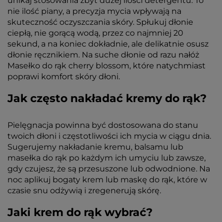
unikaj stosowania zbyt dużej ilości detergentu. To
nie ilość piany, a precyzja mycia wpływają na
skuteczność oczyszczania skóry. Spłukuj dłonie
ciepłą, nie gorącą wodą, przez co najmniej 20
sekund, a na koniec dokładnie, ale delikatnie osusz
dłonie ręcznikiem. Na suche dłonie od razu nałóż
Masełko do rąk cherry blossom, które natychmiast
poprawi komfort skóry dłoni.
Jak często nakładać kremy do rąk?
Pielęgnacja powinna być dostosowana do stanu
twoich dłoni i częstotliwości ich mycia w ciągu dnia.
Sugerujemy nakładanie kremu, balsamu lub
masełka do rąk po każdym ich umyciu lub zawsze,
gdy czujesz, że są przesuszone lub odwodnione. Na
noc aplikuj bogaty krem lub maskę do rąk, które w
czasie snu odżywią i zregenerują skórę.
Jaki krem do rąk wybrać?