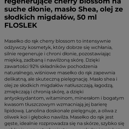
regenerujące cherry blossom na
suche dłonie, masło Shea, olej ze
słodkich migdałów, 50 ml
FLOSLEK
Masełko do rąk cherry blossom to intensywnie
odżywczy kosmetyk, który dobrze się wchłania,
silnie regeneruje i chroni dłonie, pozostawiając
miękką, zadbaną i nawilżoną skórę. Dzięki
zawartości 92% składników pochodzenia
naturalnego, wiśniowe masełko do rąk zapewnia
delikatną, ale skuteczną pielęgnację. Masło shea i
olej ze słodkich migdałów natłuszczają, łagodzą,
zmiękczają i chronią skórę, a dzięki
antyoksydantom, witaminom, minerałom i bogatym
kwasom tłuszczowym wzmacniają jej barierę
lipidową. Lanolina doskonale pielęgnuje, a oliwa z
oliwek koi i głęboko nawilża. Masełko do rąk jest
gęste, idealnie rozprowadza się na skórze, szybko się