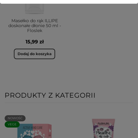
Masełko do rąk ILLIPE
doskonałe dłonie 50 ml -
Floslek
15,99 zł
Dodaj do koszyka
PRODUKTY Z KATEGORII
NOWOŚĆ
VEGE