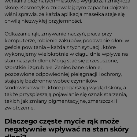
wchłania oraz natychmiastowo wygładza i zmiękcza
skórę. Kosmetyk o zniewalającym zapachu dojrzałej
wiśni sprawia, że każda aplikacja masełka staje się
chwilą niezwykłej przyjemności.
Odkażanie rąk, zmywanie naczyń, praca przy
komputerze, robienie zakupów, podawanie dłoni w
geście powitania – każda z tych sytuacji, które
wykonujemy wielokrotnie w ciągu dnia wpływa na
stan naszych dłoni. Mogą stać się przesuszone,
szorstkie i zgrubiałe. Zaniedbane dłonie,
pozbawione odpowiedniej pielęgnacji i ochrony,
stają się bezbronne wobec czynników
środowiskowych, które pogarszają wygląd skóry, a
także przyspieszają pojawianie się oznak starzenia,
takich jak zmiany pigmentacyjne, zmarszczki i
zwiotczenie.
Dlaczego częste mycie rąk może
negatywnie wpływać na stan skóry