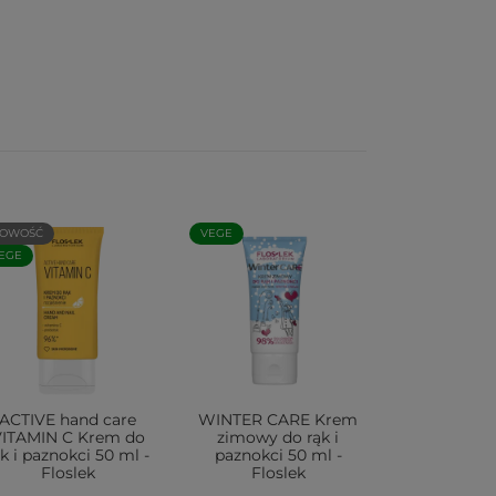
OWOŚĆ
VEGE
EGE
ACTIVE hand care
WINTER CARE Krem
ITAMIN C Krem do
zimowy do rąk i
ąk i paznokci 50 ml -
paznokci 50 ml -
Floslek
Floslek