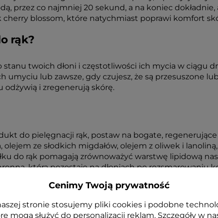
odą, przez co najmniej 20 sekund, a na koniec dokładnie, 
k cherry blossom, które natychmiast poprawi komfort skó
o rąk?
stanu twoich dłoni i częstotliwości ich mycia w ciągu 
h umyciu lub zawsze, gdy czujesz, że są przesuszone lu
u odżywią i zregenerują skórę.
dukt do pielęgnacji rąk, postaw na bogate, regenerując
ejem ze słodkich migdałów, olejem z oliwek i lanoliną,
łku do rąk pomagają zrównoważyć warstwę lipidową nask
chronna, która pozostaje na dłoniach po rozsmarowaniu 
 na dłużej jej młodzieńczy i zdrowy wygląd.
Cenimy Twoją prywatność
zcza i łagodzi, jest naturalnym filtrem przeciwsłonecznym
aszej stronie stosujemy pliki cookies i podobne technol
re mogą służyć do personalizacji reklam. Szczegóły w na