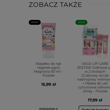
ZOBACZ TAKŻE
BRAK
VEGE
Masełko do rąk
VEGE LIP CARE
regenerujące
ZESTAW Odnowa u
Magnolia 50 ml -
w 2 krokach
Floslek
(Cukrowy scrub
nastrojowy wiśnio
+ Maska do ust
15,99 zł
cytrynowa odnow
2x14g - Floslek
17,99 zł
POWIADOM O
Dodaj do koszyka