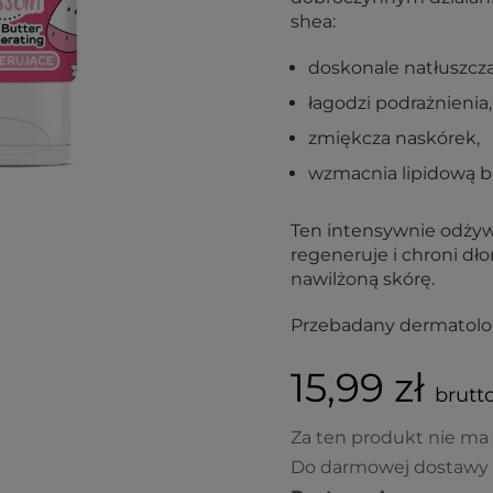
shea:
doskonale natłuszcza
łagodzi podrażnienia,
zmiękcza naskórek,
wzmacnia lipidową ba
Ten intensywnie odżywc
regeneruje i chroni dło
nawilżoną skórę.
Przebadany dermatolog
15,99 zł
brutto
Za ten produkt nie ma
Do darmowej dostawy 