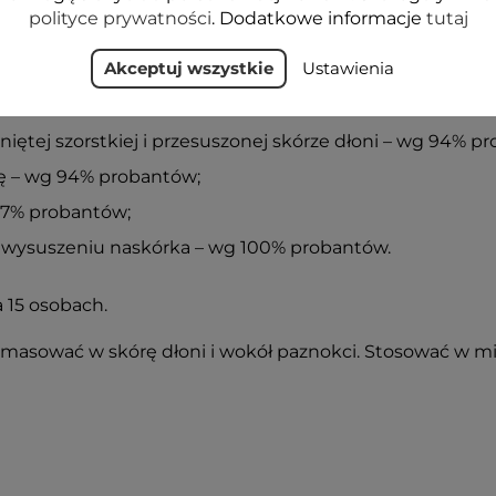
awilża i zmiękcza nawet bardzo suchą i szorstką skórę;
polityce prywatności
. Dodatkowe informacje
tutaj
ałanie nawilżające, zmiękczające.
Akceptuj wszystkie
Ustawienia
k cherry blossom doskonale sprawdza się w pielęgnacji n
iętej szorstkiej i przesuszonej skórze dłoni – wg 94% p
órę – wg 94% probantów;
87% probantów;
ga wysuszeniu naskórka – wg 100% probantów.
 15 osobach.
wmasować w skórę dłoni i wokół paznokci. Stosować w mia