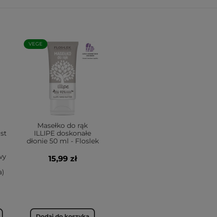
VEGE
Masełko do rąk
st
ILLIPE doskonałe
dłonie 50 ml - Floslek
wy
15,99 zł
a)
Dodaj do koszyka