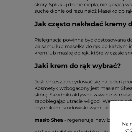
skóry. Spłukuj dłonie ciepłą, nie gorącą w
suche dłonie od razu nałóż Masełko do rą
Jak często nakładać kremy d
Pielęgnacja powinna być dostosowana do 
balsamu lub masełka do rąk po każdym ic
krem lub maskę do rąk, które w czasie sn
Jaki krem do rąk wybrać?
Jeśli chcesz zdecydować się na jeden pro
Kosmetyk wzbogacony jest masłem Shea, ol
skórę. Składniki aktywne zawarte w mase
zapobiegając utracie wilgoci. Warstwa o
czynnikami środowiskowymi, aby zachować
masło Shea
- regeneruje, nawilża, natłus
Na n
któ