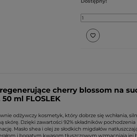
Dostępny!
regenerujące cherry blossom na suc
, 50 ml FLOSLEK
nie odżywczy kosmetyk, który dobrze się wchłania, silni
ną skórę. Dzięki zawartości 92% składników pochodzenia
cję. Masło shea i olej ze słodkich migdałów natłuszczają,
rałom i bogatym kwasom tłuszczowym wzmacniają jej bar