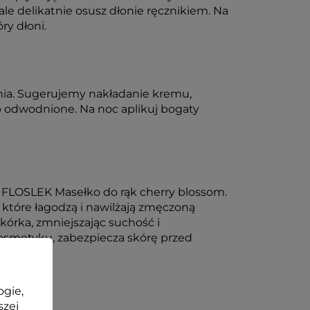
ale delikatnie osusz dłonie ręcznikiem. Na
ry dłoni.
dnia. Sugerujemy nakładanie kremu,
b odwodnione. Na noc aplikuj bogaty
e FLOSLEK Masełko do rąk cherry blossom.
 które łagodzą i nawilżają zmęczoną
órka, zmniejszając suchość i
kosmetyku, zabezpiecza skórę przed
;
ogie,
szej