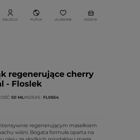
ZALOGUJ
PL/PLN
ULUBIONE
KOSZYK
ąk regenerujące cherry
 - Floslek
NOŚĆ
50 ML
INDEKS
FL0654
 intensywnie regenerującym masełkiem
pachu wiśni. Bogata formuła oparta na
 oleju ze słodkich migdałów i masła