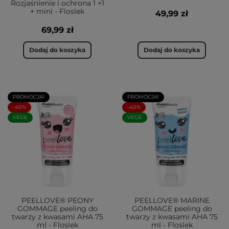
Rozjaśnienie i ochrona 1 +1
cery. Nie bójmy się stosować peelingów
+ mini - Floslek
49,99 zł
zawierających kwasy owocowe AHA. Mają one za
69,99 zł
zadanie delikatnie złuszczyć naskórek, rozjaśnić
przebarwienia, piegi, działać przeciwtrądzikowo czy
Dodaj do koszyka
Dodaj do koszyka
przeciwstarzeniowo. Regularnie stosowane kwasy
do twarzy, zgodnie z zaleceniami producenta, mogą
znacząco poprawić wygląd skóry. Peelingi możemy
dobrać do każdego typu cery, jednak warto
PROMOCJA!
PROMOCJA!
wiedzieć, który nie będzie jej podrażniał. Cera
-40%
-40%
normalna i sucha może z powodzeniem używać
VEGE
VEGE
peeling drobnoziarnisty, zaś do cery delikatnej,
trądzikowej, wrażliwej i naczynkowej warto zakupić
peeling enzymatyczny.
Peeling drobnoziarnisty
Delikatny peeling do twarzy zawiera małe drobinki,
PEELLOVE® PEONY
PEELLOVE® MARINE
które poprzez tarcie złuszczają martwy naskórek.
GOMMAGE peeling do
GOMMAGE peeling do
twarzy z kwasami AHA 75
twarzy z kwasami AHA 75
Jest to jeden z najpopularniejszych tego typu
ml - Floslek
ml - Floslek