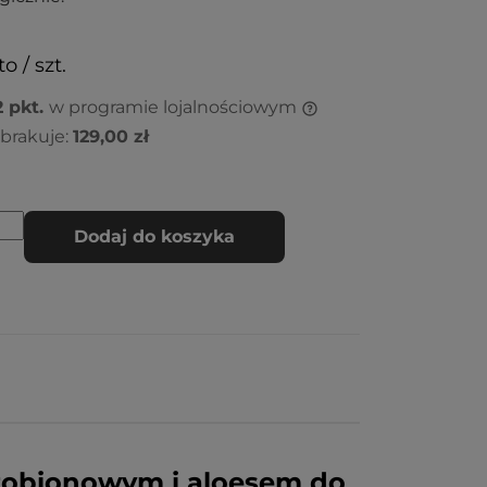
o / szt.
2
pkt.
w programie lojalnościowym
brakuje:
129,00 zł
Dodaj do koszyka
tobionowym i aloesem do