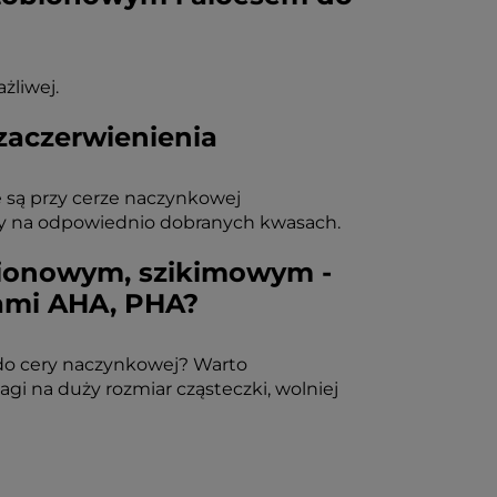
żliwej.
zaczerwienienia
e są przy cerze naczynkowej
y na odpowiednio dobranych kwasach.
bionowym, szikimowym -
sami AHA, PHA?
 do cery naczynkowej? Warto
gi na duży rozmiar cząsteczki, wolniej