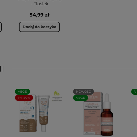
- Floslek
54,99 zł
Dodaj do koszyka
I
VEGE
NOWOŚĆ
V
1+1-50%
VEGE