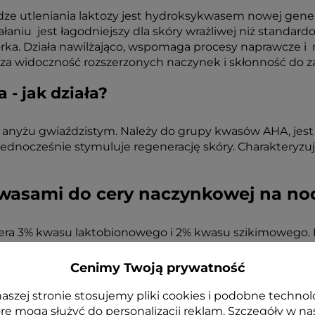
ze utleniania laktozy jest hydroksykwasem nowej gene
aniu jest łagodniejszy dla skóry wrażliwej niż standard
a. Działa nawilżająco, wspomaga procesy naprawcze i r
za widoczność rozszerzonych naczynek i skłonność do z
- jak działa?
anyżu gwiaździstym. Należy do grupy kwasów AHA, jest 
jednocześnie stymuluje regenerację skóry. Charakteryzuj
wasami do cery naczynkowej na noc
era 3% kwasu laktobionowego i 2% kwasu szikimowego. 
kcie kuracji oraz przez 3 tygodnie po jej zakończeniu uni
 UV.
Cenimy Twoją prywatność
spłukiwania, po wchłonięciu się preparatu można zast
aszej stronie stosujemy pliki cookies i podobne technol
re mogą służyć do personalizacji reklam. Szczegóły w na