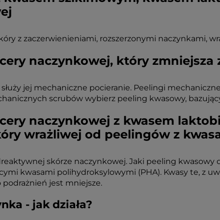
ej
kóry z zaczerwienieniami, rozszerzonymi naczynkami, wra
cery naczynkowej, który zmniejsza 
e służy jej mechaniczne pocieranie. Peelingi mechaniczn
hanicznych scrubów wybierz peeling kwasowy, bazując
 cery naczynkowej z kwasem lakto
skóry wrażliwej od peelingów z kwa
adreaktywnej skórze naczynkowej. Jaki peeling kwasowy
ącymi kwasami polihydroksylowymi (PHA). Kwasy te, z uwa
 podrażnień jest mniejsze.
ka - jak działa?