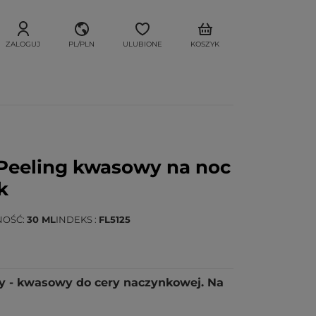
ZALOGUJ
PL/PLN
ULUBIONE
KOSZYK
Peeling kwasowy na noc
k
NOŚĆ
30 ML
INDEKS
FL5125
y - kwasowy do cery naczynkowej. Na