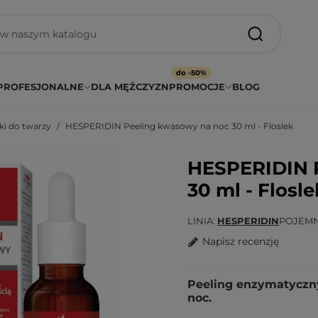
do -50%
PROFESJONALNE
DLA MĘŻCZYZN
PROMOCJE
BLOG
i do twarzy
HESPERIDIN Peeling kwasowy na noc 30 ml - Floslek
HESPERIDIN 
30 ml - Flosle
LINIA
HESPERIDIN
POJEM
Napisz recenzję
Peeling enzymatyczn
noc.