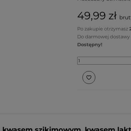
49,99 zł
brutt
Po zakupie otrzymasz
Do darmowej dostawy 
Dostępny!
z kwasem szikimowym, kwasem lak