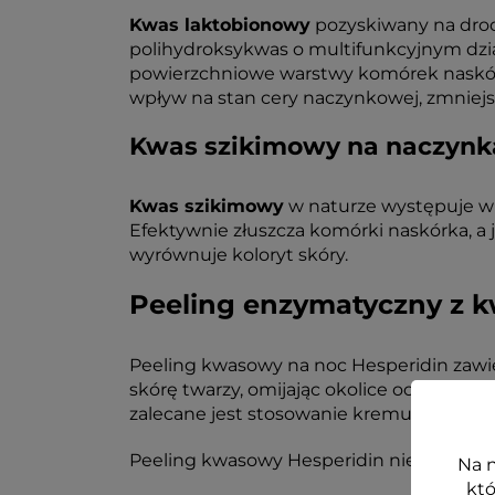
Kwas laktobionowy
pozyskiwany na drod
polihydroksykwas o multifunkcyjnym dział
powierzchniowe warstwy komórek naskórk
wpływ na stan cery naczynkowej, zmniejs
Kwas szikimowy na naczynka 
Kwas szikimowy
w naturze występuje w 
Efektywnie złuszcza komórki naskórka, a 
wyrównuje koloryt skóry.
Peeling enzymatyczny z k
Peeling kwasowy na noc Hesperidin zawi
skórę twarzy, omijając okolice oczu. W tra
zalecane jest stosowanie kremu z filtrem
Peeling kwasowy Hesperidin nie wymaga 
Na n
któ