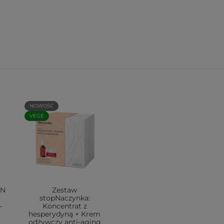
NOWOŚĆ
VEGE
IN
Zestaw
stopNaczynka:
-
Koncentrat z
hesperydyną + Krem
odżywczy anti-aging