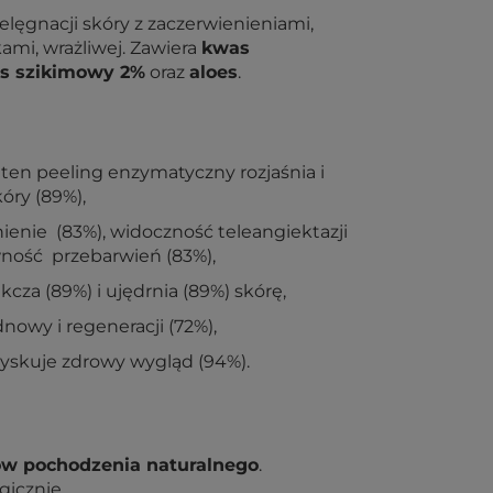
lęgnacji skóry z zaczerwienieniami,
mi, wrażliwej. Zawiera
kwas
s szikimowy 2%
oraz
aloes
.
 ten peeling enzymatyczny rozjaśnia i
óry (89%),
ienie (83%), widoczność teleangiektazji
ywność przebarwień (83%),
cza (89%) i ujędrnia (89%) skórę,
owy i regeneracji (72%),
dzyskuje zdrowy wygląd (94%).
ów pochodzenia naturalnego
.
icznie.