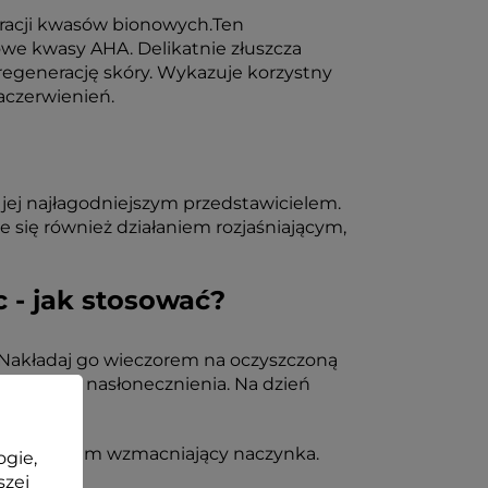
racji kwasów bionowych.Ten
owe kwasy AHA. Delikatnie złuszcza
egenerację skóry. Wykazuje korzystny
aczerwienień.
jej najłagodniejszym przedstawicielem.
e się również działaniem rozjaśniającym,
 - jak stosować?
Nakładaj go wieczorem na oczyszczoną
kaj silnego nasłonecznienia. Na dzień
osować Krem wzmacniający naczynka.
ogie,
szej