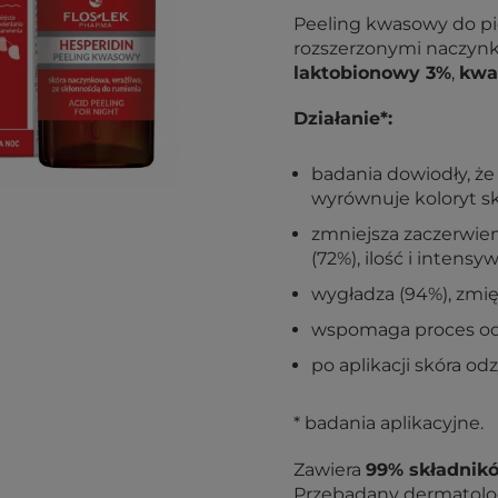
Peeling kwasowy do pie
rozszerzonymi naczynka
laktobionowy 3%
,
kwa
Działanie*:
badania dowiodły, że
wyrównuje koloryt sk
zmniejsza zaczerwien
(72%), ilość i intens
wygładza (94%), zmięk
wspomaga proces odn
po aplikacji skóra o
* badania aplikacyjne.
Zawiera
99% składnik
Przebadany dermatolog