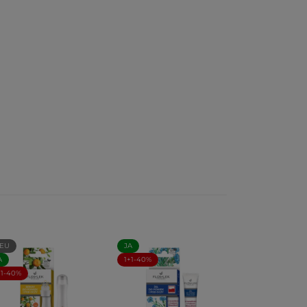
EU
JA
A
1+1-40%
+1-40%