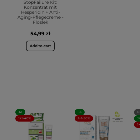
StopFailure Kit:
Konzentrat mit
Hesperidin + Anti-
Aging-Pflegecreme -
Floslek
54,99 zł
Add to cart
JA
JA
N
1+1-40%
1+1-50%
J
1