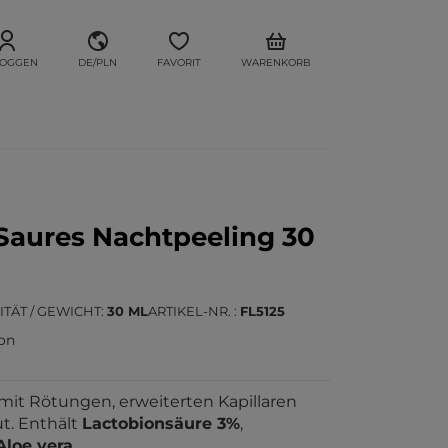
LOGGEN
DE/PLN
FAVORIT
WARENKORB
aures Nachtpeeling 30
ITÄT / GEWICHT
30 ML
ARTIKEL-NR.
FL5125
ion
mit Rötungen, erweiterten Kapillaren
t. Enthält
Lactobionsäure 3%
,
Aloe vera
.