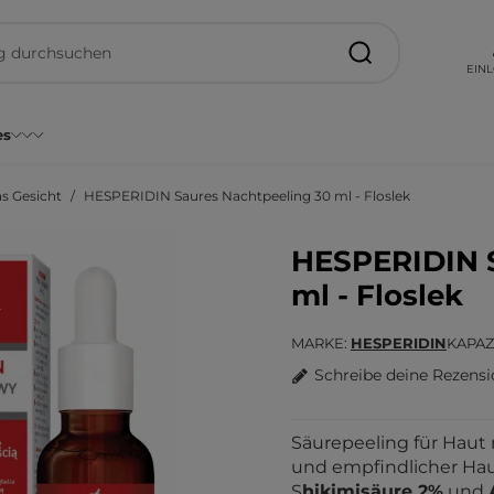
EIN
es
s Gesicht
HESPERIDIN Saures Nachtpeeling 30 ml - Floslek
HESPERIDIN S
ml - Floslek
MARKE
HESPERIDIN
KAPAZ
Schreibe deine Rezens
Säurepeeling für Haut 
und empfindlicher Hau
S
hikimisäure 2%
und