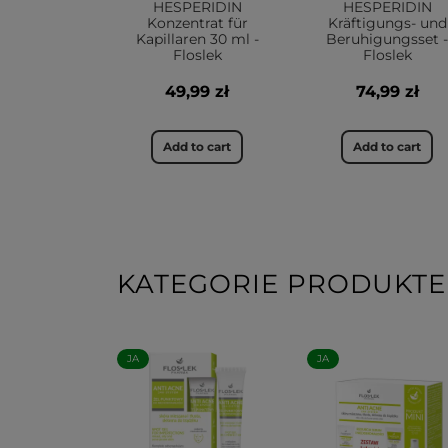
HESPERIDIN
HESPERIDIN
Konzentrat für
Kräftigungs- und
Kapillaren 30 ml -
Beruhigungsset -
Floslek
Floslek
49,99 zł
74,99 zł
Add to cart
Add to cart
KATEGORIE PRODUKTE
JA
JA