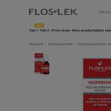
Label
Tab 1
Tab 2
Price drop
New products
Best sal
Startseite
Dermokosmetik
Dermokosmetik für da