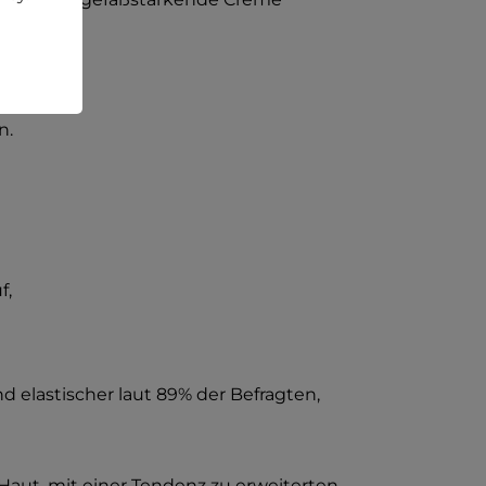
n.
f,
nd elastischer laut 89% der Befragten,
Haut, mit einer Tendenz zu erweiterten