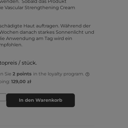
wenden. Sobald das Produkt
die Vascular Strengthening Cream
schädigte Haut auftragen. Während der
 Wochen danach starkes Sonnenlicht und
die Anwendung am Tag wird ein
mpfohlen.
topreis / stück.
en Sie
2
points
in the loyalty program.
ping:
129,00 zł
In den Warenkorb