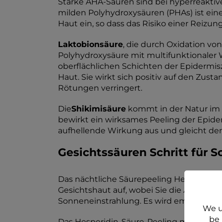
Starke AHA-Säuren sind bei hyperreaktive
milden Polyhydroxysäuren (PHAs) ist ein
Haut ein, so dass das Risiko einer Reizung
Laktobionsäure
, die durch Oxidation vo
Polyhydroxysäure mit multifunktionaler W
oberflächlichen Schichten der Epidermis
Haut. Sie wirkt sich positiv auf den Zus
Rötungen verringert.
Die
Shikimisäure
kommt in der Natur im S
bewirkt ein wirksames Peeling der Epide
aufhellende Wirkung aus und gleicht de
Gesichtssäuren Schritt für Sc
Das nächtliche Säurepeeling Hesperidin e
Gesichtshaut auf, wobei Sie die Augenp
Sonneneinstrahlung. Es wird empfohlen,
We u
be 
Das Hesperidin-Säure-Peeling muss nicht