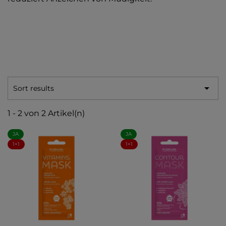

Sort results
1 - 2 von 2 Artikel(n)
JA
JA
1+1
1+1