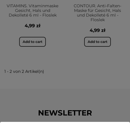
VITAMINS. Vitaminmaske
CONTOUR. Anti-Falten-
Gesicht, Hals und
Maske für Gesicht, Hals
Dekolleté 6 ml - Floslek
und Dekolleté 6 ml -
Floslek
4,99 zł
4,99 zł
Add to cart
Add to cart
1 - 2 von 2 Artikel(n)
NEWSLETTER
Erhalten Sie unsere Neuigkeiten und