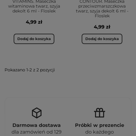
VITAMINS. Maseczka
CONTOUR. Maseczka
witaminowa twarz, szyja
przeciwzmarszczkowa
Jak aplikować maseczkę na twarz?
dekolt 6 ml - Floslek
twarz, szyja dekolt 6 ml -
Floslek
4,99 zł
Kluczowym elementem przygotowania do aplikacji
4,99 zł
maseczki jest dokładne oczyszczanie twarzy.
Świetne rezultaty zapewnia także zastosowanie
Dodaj do koszyka
Dodaj do koszyka
peelingu, który umożliwia wniknięcie kosmetyku w
głębsze warstwy skóry. Gdy skóra jest już
oczyszczona i przygotowana do dalszej pielęgnacji,
należy nałożyć na twarz (szyję i dekolt) maseczkę -
Pokazano 1-2 z 2 pozycji
wystarcza ilość wielkości ziarna fasoli. W zależności
od rrodzaju maseczki (informacje wskazane na
opakowaniu), należy umyć twarz po upłynięciu
określonego czasu lub pozostawić kosmetyk do
wchłonięcia.
Po co stosować maseczki?
Darmowa dostawa
Próbki w prezencie
Maski na twarz są popularnym narzędziem w
dla zamówień od 129
do każdego
pielęgnacji skóry i stosuje się je z różnych powodów: