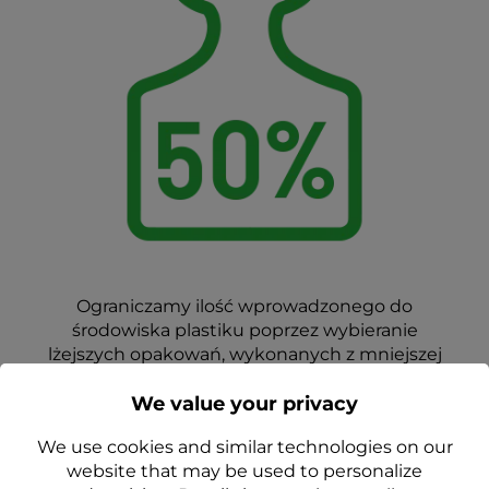
Ograniczamy ilość wprowadzonego do
środowiska plastiku poprzez wybieranie
lżejszych opakowań, wykonanych z mniejszej
ilości tworzywa.
We value your privacy
Nasze najpopularniejsze produkty – żele pod
oczy ze świetlikiem, zyskały
nowe słoiczki,
We use cookies and similar technologies on our
lżejsze aż o 50% od swoich poprzedników
.
website that may be used to personalize