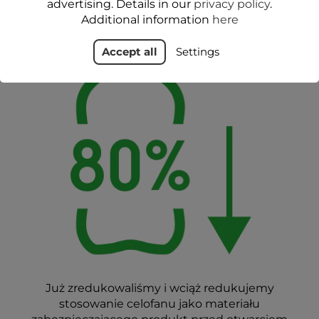
advertising. Details in our
privacy policy
.
Additional information
here
Accept all
Settings
Już zredukowaliśmy i wciąż redukujemy
stosowanie celofanu jako materiału