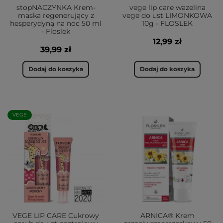
stopNACZYNKA Krem-
vege lip care wazelina
maska regenerujący z
vege do ust LIMONKOWA
hesperydyną na noc 50 ml
10g - FLOSLEK
- Floslek
12,99 zł
39,99 zł
Dodaj do koszyka
Dodaj do koszyka
VEGE
VEGE LIP CARE Cukrowy
ARNICA® Krem