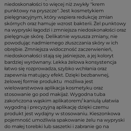
niedoskonałości to więcej niż zwykły "krem
punktowy na pryszcze". Jest kosmetykiem
pielęgnacyjnym, który wspiera redukcję zmian
skórnych oraz hamuje wzrost bakterii. Żel punktowy
na wypryski łagodzi i zmniejsza niedoskonałości oraz
pielęgnuje skórę. Delikatnie wysusza zmiany, nie
powodując nadmiernego złuszczania skóry w ich
obrębie. Zmniejsza widoczność zaczerwienień,
niedoskonałości stają się jaśniejsze, a jej koloryt
bardziej wyrównany. Lekka żelowa konsystencja
łatwo się rozprowadza, szybko wchłania oraz
zapewnia matujący efekt. Dzięki bezbarwnej,
żelowej formie produktu możliwa jest
wielowarstwowa aplikacja kosmetyku oraz
stosowanie go pod makijaż. Wygodna tuba
zakończona wąskim aplikatorem/ kaniulą ułatwia
wygodną i precyzyjną aplikację dzięki czemu
produkt jest wydajny w stosowaniu. Kieszonkowa
pojemność umożliwia spakowanie żelu na wypryski
do małej torebki lub saszetki i zabranie go na