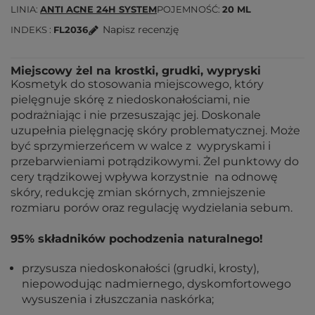
LINIA
ANTI ACNE 24H SYSTEM
POJEMNOŚĆ
20 ML
Napisz recenzję
INDEKS
FL2036
Miejscowy żel na krostki, grudki, wypryski
Kosmetyk do stosowania miejscowego, który
pielęgnuje skórę z niedoskonałościami, nie
podrażniając i nie przesuszając jej. Doskonale
uzupełnia pielęgnację skóry problematycznej. Może
być sprzymierzeńcem w walce z wypryskami i
przebarwieniami potrądzikowymi. Żel punktowy do
cery trądzikowej wpływa korzystnie na odnowę
skóry, redukcję zmian skórnych, zmniejszenie
rozmiaru porów oraz regulację wydzielania sebum.
95% składników pochodzenia naturalnego!
przysusza niedoskonałości (grudki, krosty),
niepowodując nadmiernego, dyskomfortowego
wysuszenia i złuszczania naskórka;