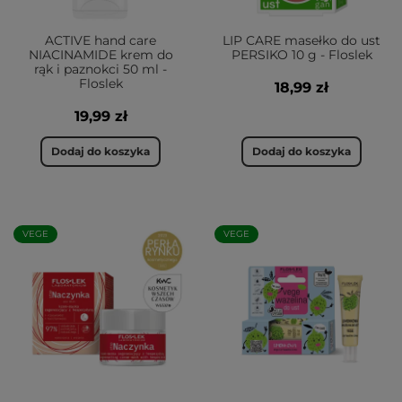
ACTIVE hand care
LIP CARE masełko do ust
NIACINAMIDE krem do
PERSIKO 10 g - Floslek
rąk i paznokci 50 ml -
Floslek
18,99 zł
19,99 zł
Dodaj do koszyka
Dodaj do koszyka
VEGE
VEGE