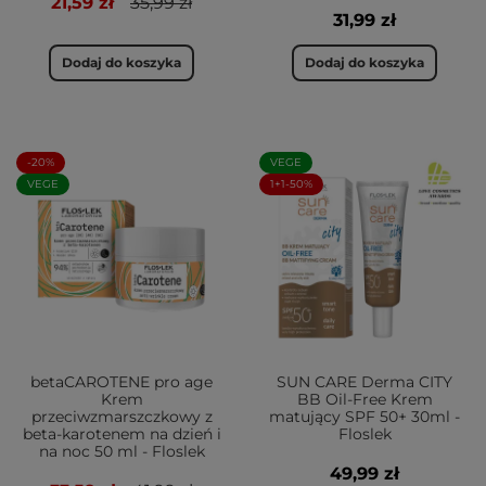
21,59 zł
35,99 zł
31,99 zł
Dodaj do koszyka
Dodaj do koszyka
-20%
VEGE
VEGE
1+1-50%
betaCAROTENE pro age
SUN CARE Derma CITY
Krem
BB Oil-Free Krem
przeciwzmarszczkowy z
matujący SPF 50+ 30ml -
beta-karotenem na dzień i
Floslek
na noc 50 ml - Floslek
49,99 zł