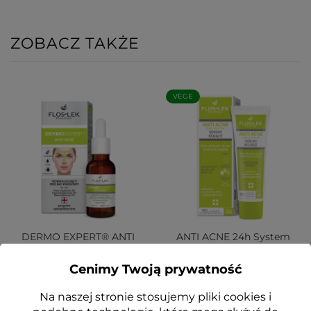
ZOBACZ TAKŻE
VEGE
DERMO EXPERT® ANTI
ANTI ACNE 24h System
ACNE Normalizujący
Serum Kojące skóra
peeling kwasowy na noc
mieszana i tłusta 50ml -
Cenimy Twoją prywatność
30 ml - Floslek
Floslek
37,99 zł
31,99 zł
Na naszej stronie stosujemy pliki cookies i