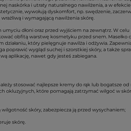
ej naskórka i utraty naturalnego nawilżenia, a w efekc
stetycznie, wywołują dyskomfort, np. swędzenie, zaczerw
 wrażliwą i wymagającą nawilżenia skórę.
umyciu dłoni oraz przed wyjściem na zewnątrz. W celu 
ować obfitą warstwę kosmetyku przed snem. Masełko do r
działaniu, który pielęgnuje nawilża i odżywia. Zapewni
a poprawić wygląd suchej i szorstkiej skóry, a także spra
twą aplikację, nawet gdy jesteś zabiegana.
ależy stosować najlepsze kremy do rąk lub bogatsze od 
iach okluzyjnych, które pomagają zatrzymać wilgoć w skó
 wilgotność skóry, zabezpiecza ją przed wysychaniem;
ruje skórę.