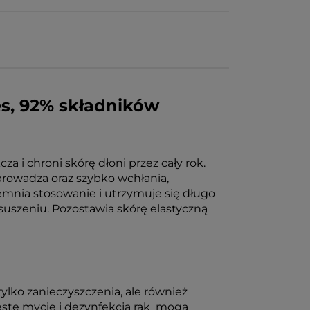
oes, 92% składników
 i chroni skórę dłoni przez cały rok.
rowadza oraz szybko wchłania,
emnia stosowanie i utrzymuje się długo
suszeniu. Pozostawia skórę elastyczną
tylko zanieczyszczenia, ale również
ste mycie i dezynfekcja rąk mogą