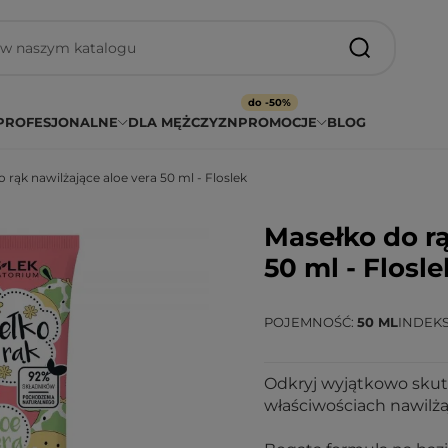
do -50%
PROFESJONALNE
DLA MĘŻCZYZN
PROMOCJE
BLOG
 rąk nawilżające aloe vera 50 ml - Floslek
Masełko do rą
50 ml - Flosle
POJEMNOŚĆ
50 ML
INDEK
Odkryj wyjątkowo skut
właściwościach nawilża