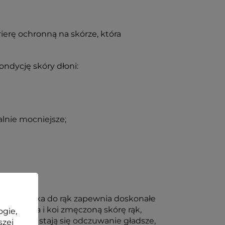
ierę ochronną na skórze, która
ondycję skóry dłoni:
alnie mocniejsze;
muła masełka do rąk zapewnia doskonałe
o uspokaja i koi zmęczoną skórę rąk,
ogie,
ne dłonie stają się odczuwanie gładsze,
szej