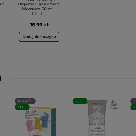
ml
regenerujące cherry
blossom 50 ml -
Floslek
15,99 zł
Dodaj do koszyka
I
NOWOŚĆ
VEGE
N
VEGE
V