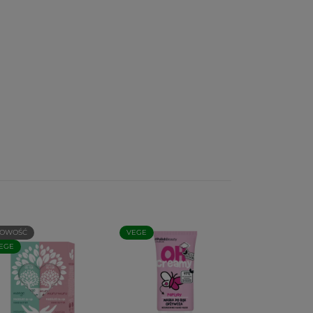
OWOŚĆ
VEGE
EGE