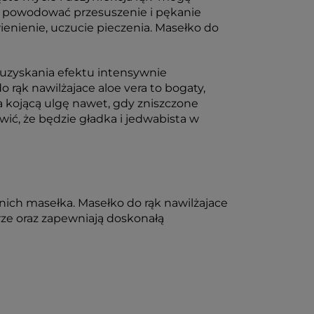
ie powodować przesuszenie i pękanie
ienienie, uczucie pieczenia. Masełko do
uzyskania efektu intensywnie
ąk nawilżajace aloe vera to bogaty,
a kojącą ulgę nawet, gdy zniszczone
wić, że będzie gładka i jedwabista w
nich masełka. Masełko do rąk nawilżajace
rze oraz zapewniają doskonałą