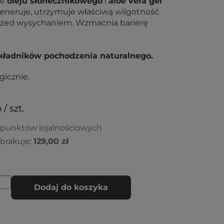
ie
oleju słonecznikowego
i
aloe vera gel
generuje, utrzymuje właściwą wilgotność
 przed wysychaniem. Wzmacnia barierę
kładników pochodzenia naturalnego.
icznie.
 / szt.
 punktów lojalnościowych
brakuje:
129,00 zł
Dodaj do koszyka