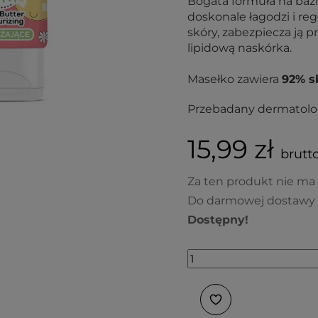
Bogata formuła na baz
doskonale łagodzi i re
skóry, zabezpiecza ją
lipidową naskórka.
Masełko zawiera
92% s
Przebadany dermatolog
15,99 zł
brutto
Za ten produkt nie ma
Do darmowej dostawy 
Dostępny!