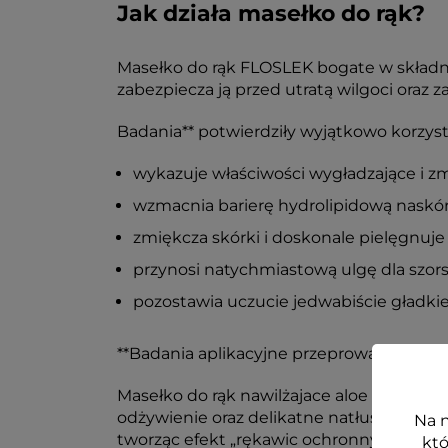
Jak działa masełko do rąk?
Masełko do rąk FLOSLEK bogate w składnik
zabezpiecza ją przed utratą wilgoci oraz 
Badania** potwierdziły wyjątkowo korzystn
wykazuje właściwości wygładzające i zm
wzmacnia barierę hydrolipidową naskórk
zmiękcza skórki i doskonale pielęgnuje p
przynosi natychmiastową ulgę dla szors
pozostawia uczucie jedwabiście gładkiej
**Badania aplikacyjne przeprowadzone na
Masełko do rąk nawilżajace aloe vera do
odżywienie oraz delikatne natłuszczenie s
Na n
tworząc efekt „rękawic ochronnych”, który
któ