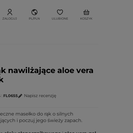
ZALOGUJ
PL/PLN
ULUBIONE
KOSZYK
k nawilżające aloe vera
k
Napisz recenzję
S
FL0655
eczne masełko do rąk o silnych
jących i poczuj jego świeży zapach.