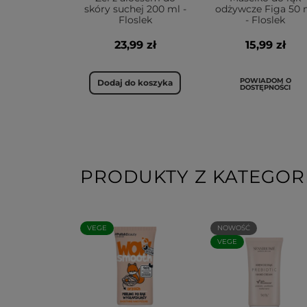
skóry suchej 200 ml -
odżywcze Figa 50 
Floslek
- Floslek
23,99 zł
15,99 zł
POWIADOM O
Dodaj do koszyka
DOSTĘPNOŚCI
PRODUKTY Z KATEGORI
VEGE
NOWOŚĆ
VEGE