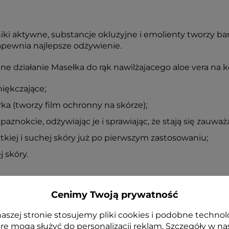
i aktywne, substancje okluzyjne i emolienty tworzy bar
zapewnia najlepsze odżywienie.
e działanie Masełka do rąk nawilżajacego aloe vera na k
iękczające;
a (tworzy film ochronny na skórze);
aznokcie, odżywiając je i sprawiając, że stają się zauważ
tkiej i suchej skóry już po pierwszym zastosowaniu;
 skóry.
 15 osobach.
Cenimy Twoją prywatność
skonale pielęgnuje nawet bardzo suchą skórę. Gęsta for
kóry. Zawartość żelu z aloesu oraz oleju słonecznikoweg
aszej stronie stosujemy pliki cookies i podobne technol
 utrzymuje się na dłoniach długo po aplikacji. Przesuszo
re mogą służyć do personalizacji reklam. Szczegóły w na