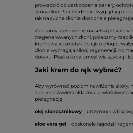
prowadzić do uszkodzenia bariery ochronn
skóry dłoni. Suche dłonie wyglądają niee
rąk na suche dłonie doskonale pielęgnuje
Zalecamy stosowanie masełka po każdym 
zregenerowanych dłoni, polecamy zaaplik
kremowy kosmetyk do rąk o długotrwałym 
dłonie wymagają silnej regeneracji. Pomag
dotyku. Płaska tuba umożliwia szybką i ła
Jaki krem do rąk wybrać?
Aby wyrównać poziom nawilżenia skóry, n
aloe vera zawiera składniki o właściwośc
pielęgnację:
olej słonecznikowy
– utrzymuje właściwą
aloe vera gel
– doskonale łagodzi i regene