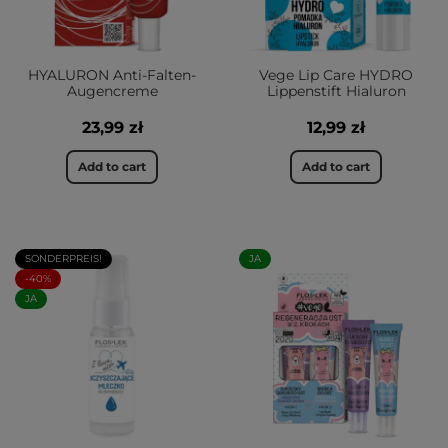
HYALURON Anti-Falten-
Vege Lip Care HYDRO
Augencreme
Lippenstift Hialuron
23,99 zł
12,99 zł
Add to cart
Add to cart
SONDERPREIS!
JA
-40%
JA