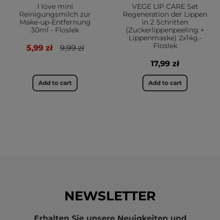
I love mini
VEGE LIP CARE Set
Reinigungsmilch zur
Regeneration der Lippen
Make-up-Entfernung
in 2 Schritten
30ml - Floslek
(Zuckerlippenpeeling +
Lippenmaske) 2x14g.-
Floslek
5,99 zł
9,99 zł
17,99 zł
Add to cart
Add to cart
NEWSLETTER
Erhalten Sie unsere Neuigkeiten und