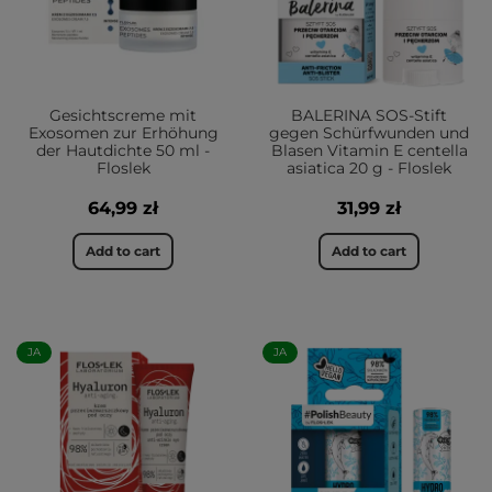
Gesichtscreme mit
BALERINA SOS-Stift
Exosomen zur Erhöhung
gegen Schürfwunden und
der Hautdichte 50 ml -
Blasen Vitamin E centella
Floslek
asiatica 20 g - Floslek
64,99 zł
31,99 zł
Add to cart
Add to cart
JA
JA