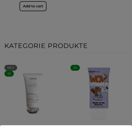
Add to cart
KATEGORIE PRODUKTE
NEU
JA
JA
Pflegende Handcreme-
WOW SMOOTH! Sanftes