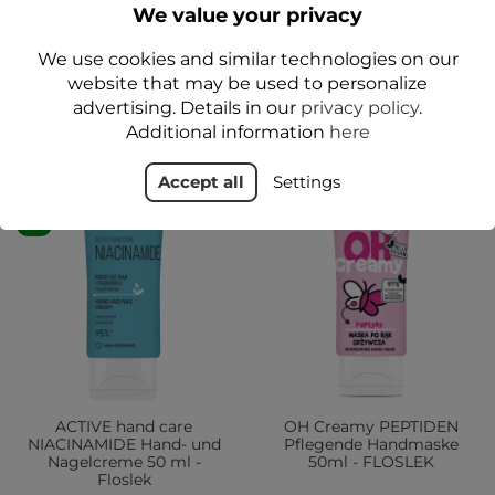
Maske 70 ml – Floslek
Handpeeling ZELLULOSE
We value your privacy
- 50g - Floslek
19,99 zł
14,49 zł
We use cookies and similar technologies on our
website that may be used to personalize
Add to cart
Add to cart
advertising. Details in our
privacy policy
.
Additional information
here
Accept all
Settings
NEU
JA
JA
ACTIVE hand care
OH Creamy PEPTIDEN
NIACINAMIDE Hand- und
Pflegende Handmaske
Nagelcreme 50 ml -
50ml - FLOSLEK
Floslek