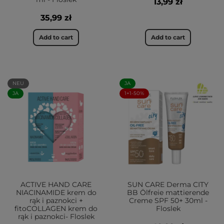
13,99 zł
35,99 zł
Add to cart
Add to cart
NEU
JA
JA
1+1-50%
ACTIVE HAND CARE
SUN CARE Derma CITY
NIACINAMIDE krem do
BB Ölfreie mattierende
rąk i paznokci +
Creme SPF 50+ 30ml -
fitoCOLLAGEN krem do
Floslek
rąk i paznokci- Floslek