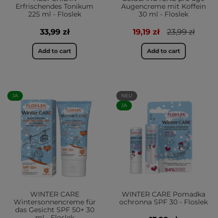
Erfrischendes Tonikum
Augencreme mit Koffein
225 ml - Floslek
30 ml - Floslek
33,99 zł
19,19 zł
23,99 zł
Add to cart
Add to cart
JA
NEU
JA
WINTER CARE
WINTER CARE Pomadka
Wintersonnencreme für
ochronna SPF 30 - Floslek
das Gesicht SPF 50+ 30
ml - Floslek