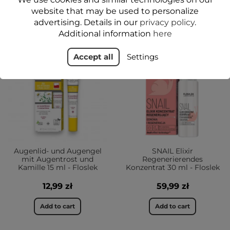
website that may be used to personalize
advertising. Details in our
privacy policy
.
Additional information
here
JA
Accept all
Settings
1+1-40%
Augenlid- und Augengel
SNAIL Elixir
mit Augentrost und
Regenerierendes
Kamille 15 ml - Floslek
Konzentrat 30 ml - Floslek
12,99 zł
59,99 zł
Add to cart
Add to cart