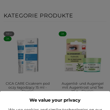
KATEGORIE PRODUKTE
NEU
JA
JA
CICA CARE Cicakrem pod
Augenlid- und Augengel
oczy łagodzący 15 ml -
mit Augentrost und Tee
Floslek
10 g - Floslek
We value your privacy
29,99 zł
11,99 zł
We use cookies and similar technologies on our
Add to cart
Add to cart