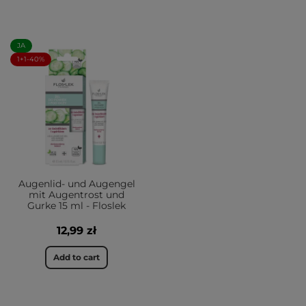
JA
1+1-40%
Augenlid- und Augengel
mit Augentrost und
Gurke 15 ml - Floslek
12,99 zł
Add to cart