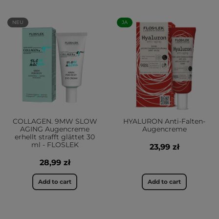
NEU
JA
COLLAGEN. 9MW SLOW
HYALURON Anti-Falten-
AGING Augencreme
Augencreme
erhellt strafft glättet 30
ml - FLOSLEK
23,99 zł
28,99 zł
Add to cart
Add to cart