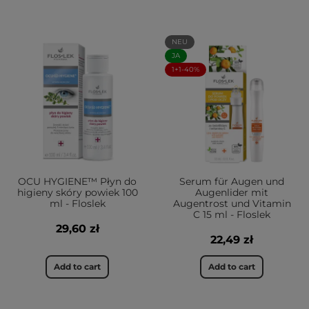
NEU
JA
1+1-40%
OCU HYGIENE™ Płyn do
Serum für Augen und
higieny skóry powiek 100
Augenlider mit
ml - Floslek
Augentrost und Vitamin
C 15 ml - Floslek
29,60 zł
22,49 zł
Add to cart
Add to cart