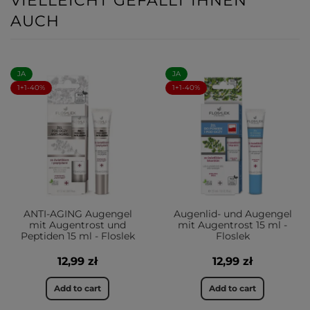
VIELLEICHT GEFÄLLT IHNEN
AUCH
JA
JA
1+1-40%
1+1-40%
ANTI-AGING Augengel
Augenlid- und Augengel
mit Augentrost und
mit Augentrost 15 ml -
Peptiden 15 ml - Floslek
Floslek
12,99 zł
12,99 zł
Add to cart
Add to cart