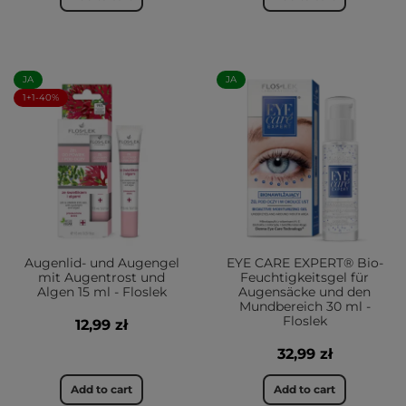
JA
JA
1+1-40%
Augenlid- und Augengel
EYE CARE EXPERT® Bio-
mit Augentrost und
Feuchtigkeitsgel für
Algen 15 ml - Floslek
Augensäcke und den
Mundbereich 30 ml -
Floslek
12,99 zł
32,99 zł
Add to cart
Add to cart