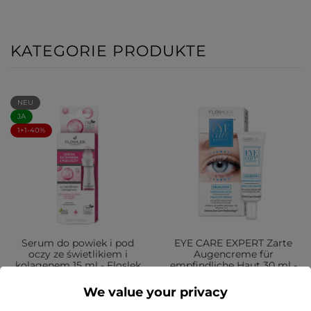
KATEGORIE PRODUKTE
NEU
JA
1+1-40%
Serum do powiek i pod
EYE CARE EXPERT Zarte
oczy ze świetlikiem i
Augencreme für
kolagenem 15 ml - Floslek
empfindliche Haut 30 ml -
Floslek
22,49 zł
We value your privacy
22,99 zł