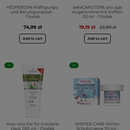
HESPERIDIN Kräftigungs-
betaCAROTENE pro age
und Beruhigungsset -
Augencreme mit Koffein
Floslek
30 ml - Floslek
74,99 zł
19,19 zł
23,99 zł
Add to cart
Add to cart
JA
JA
Aloe vera Gel für trockene
WINTER CARE Winter
Haut 200 ml - Floslek
Schutzcreme 50 ml -