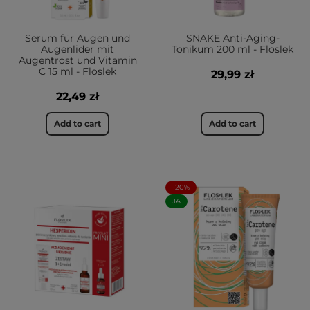
Serum für Augen und
SNAKE Anti-Aging-
Augenlider mit
Tonikum 200 ml - Floslek
Augentrost und Vitamin
C 15 ml - Floslek
29,99 zł
22,49 zł
Add to cart
Add to cart
-20%
JA