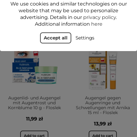
We use cookies and similar technologies on our
Add to cart
Add to cart
website that may be used to personalize
advertising. Details in our
privacy policy
.
Additional information
here
JA
JA
Accept all
Settings
Augenlid- und Augengel
Augengel gegen
mit Augentrost und
Augenringe und
Kornblume 10 g - Floslek
Schwellungen mit Arnika
15 ml - Floslek
11,99 zł
13,99 zł
Add to cart
Add to cart