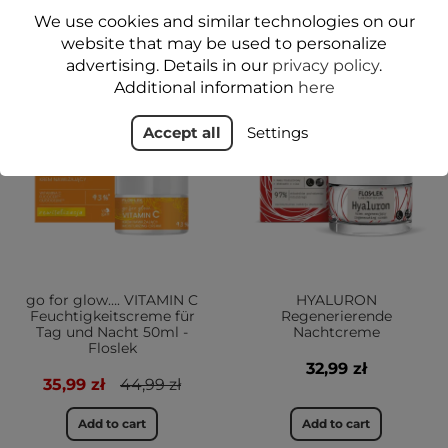
Add to cart
Add to cart
We use cookies and similar technologies on our
website that may be used to personalize
advertising. Details in our
privacy policy
.
Additional information
here
-20%
JA
NEU
Accept all
Settings
JA
go for glow…. VITAMIN C
HYALURON
Feuchtigkeitscreme für
Regenerierende
Tag und Nacht 50ml -
Nachtcreme
Floslek
32,99 zł
35,99 zł
44,99 zł
Add to cart
Add to cart