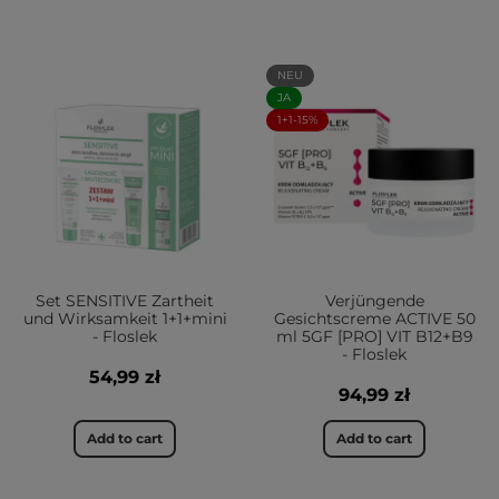
NEU
JA
1+1-15%
Set SENSITIVE Zartheit
Verjüngende
und Wirksamkeit 1+1+mini
Gesichtscreme ACTIVE 50
- Floslek
ml 5GF [PRO] VIT B12+B9
- Floslek
54,99 zł
94,99 zł
Add to cart
Add to cart