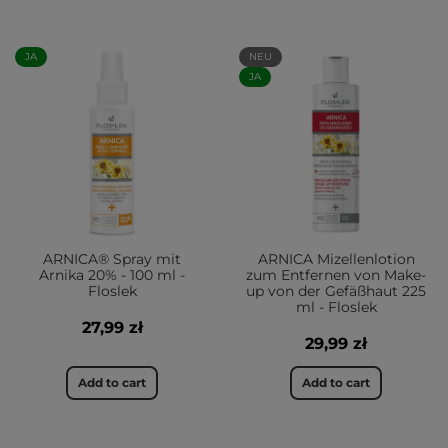
JA
NEU
JA
ARNICA® Spray mit
ARNICA Mizellenlotion
Arnika 20% - 100 ml -
zum Entfernen von Make-
Floslek
up von der Gefäßhaut 225
ml - Floslek
27,99 zł
29,99 zł
Add to cart
Add to cart