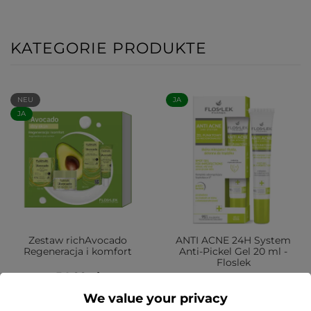
KATEGORIE PRODUKTE
NEU
JA
JA
Zestaw richAvocado
ANTI ACNE 24H System
Regeneracja i komfort
Anti-Pickel Gel 20 ml -
Floslek
54,99 zł
20,99 zł
We value your privacy