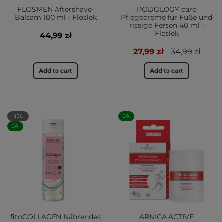
FLOSMEN Aftershave-
PODOLOGY care
Balsam 100 ml - Floslek
Pflegecreme für Füße und
rissige Fersen 40 ml -
Floslek
44,99 zł
27,99 zł
34,99 zł
Add to cart
Add to cart
NEU
JA
JA
fitoCOLLAGEN Nährendes
ARNICA ACTIVE