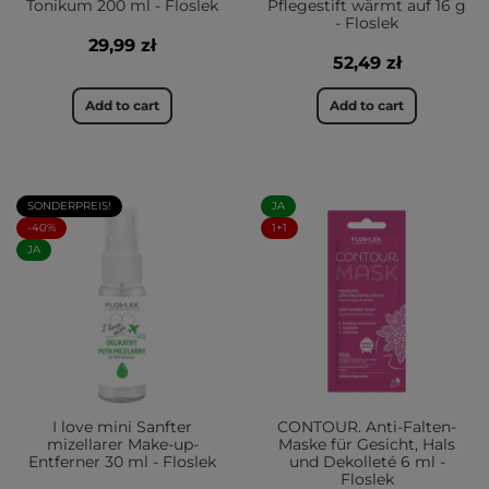
Tonikum 200 ml - Floslek
Pflegestift wärmt auf 16 g
- Floslek
29,99 zł
52,49 zł
Add to cart
Add to cart
SONDERPREIS!
JA
-40%
1+1
JA
I love mini Sanfter
CONTOUR. Anti-Falten-
mizellarer Make-up-
Maske für Gesicht, Hals
Entferner 30 ml - Floslek
und Dekolleté 6 ml -
Floslek