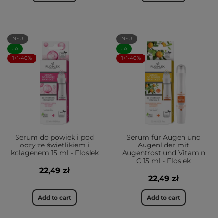
NEU
NEU
JA
JA
1+1-40%
1+1-40%
Serum do powiek i pod
Serum für Augen und
oczy ze świetlikiem i
Augenlider mit
kolagenem 15 ml - Floslek
Augentrost und Vitamin
C 15 ml - Floslek
22,49 zł
22,49 zł
Add to cart
Add to cart