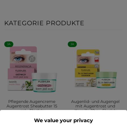
KATEGORIE PRODUKTE
JA
JA
Pflegende Augencreme
Augenlid- und Augengel
Augentrost Sheabutter 15
mit Augentrost und
ml - Floslek
Kamille 10 g - Floslek
We value your privacy
18,99 zł
11,99 zł