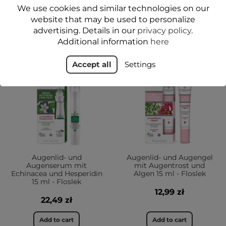
We use cookies and similar technologies on our
Add to cart
Add to cart
website that may be used to personalize
advertising. Details in our
privacy policy
.
Additional information
here
NEU
JA
Accept all
Settings
JA
1+1-40%
1+1-40%
Augenlid- und
Augenlid- und Augengel
Augenserum mit
mit Augentrost und
Echinacea und Hesperidin
Algen 15 ml - Floslek
15 ml - Floslek
12,99 zł
22,49 zł
Add to cart
Add to cart