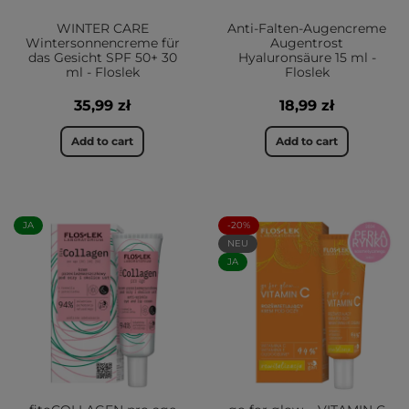
WINTER CARE
Anti-Falten-Augencreme
Wintersonnencreme für
Augentrost
das Gesicht SPF 50+ 30
Hyaluronsäure 15 ml -
ml - Floslek
Floslek
35,99 zł
18,99 zł
Add to cart
Add to cart
JA
-20%
NEU
JA