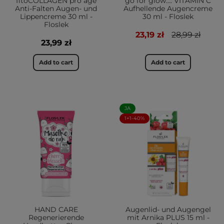
fitoCOLLAGEN pro age
go for glow…. VITAMIN C
Anti-Falten Augen- und
Aufhellende Augencreme
Lippencreme 30 ml -
30 ml - Floslek
Floslek
23,19 zł
28,99 zł
23,99 zł
Add to cart
Add to cart
JA
1+1-40%
HAND CARE
Augenlid- und Augengel
Regenerierende
mit Arnika PLUS 15 ml -