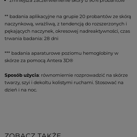
zmniejsza zaczerwienienie skóry u 90% probantów***
** badania aplikacyjne na grupie 20 probantów ze skórą
naczynkową, wrażliwą, z tendencją do rozszerzonych i
pękających naczynek, okresowej nadreaktywności, czas
trwania badania: 28 dni
*** badania aparaturowe poziomu hemoglobiny w
skórze za pomocą Antera 3D®
Sposób użycia
: równomiernie rozprowadzić na skórze
twarzy, szyi i dekoltu kolistymi ruchami. Stosować na
dzień i na noc.
ZOBACZ TAKŻE