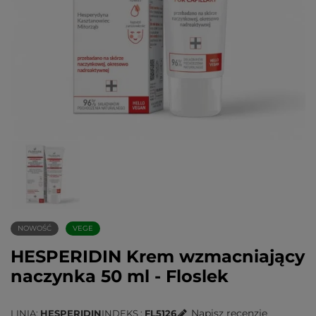
NOWOŚĆ
VEGE
HESPERIDIN Krem wzmacniający
naczynka 50 ml - Floslek
Napisz recenzję
LINIA
HESPERIDIN
INDEKS
FL5126