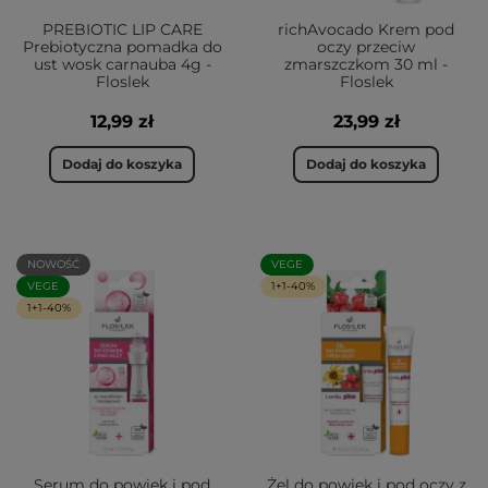
PREBIOTIC LIP CARE
richAvocado Krem pod
Prebiotyczna pomadka do
oczy przeciw
ust wosk carnauba 4g -
zmarszczkom 30 ml -
Floslek
Floslek
12,99 zł
23,99 zł
Dodaj do koszyka
Dodaj do koszyka
NOWOŚĆ
VEGE
VEGE
1+1-40%
1+1-40%
Serum do powiek i pod
Żel do powiek i pod oczy z