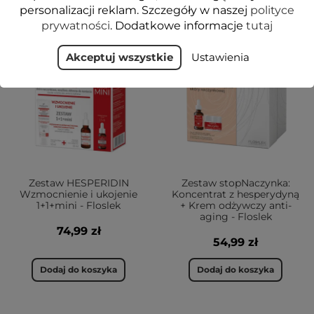
personalizacji reklam. Szczegóły w naszej
polityce
prywatności
. Dodatkowe informacje
tutaj
NOWOŚĆ
Akceptuj wszystkie
VEGE
Ustawienia
Zestaw HESPERIDIN
Zestaw stopNaczynka:
Wzmocnienie i ukojenie
Koncentrat z hesperydyną
1+1+mini - Floslek
+ Krem odżywczy anti-
aging - Floslek
74,99 zł
54,99 zł
Dodaj do koszyka
Dodaj do koszyka