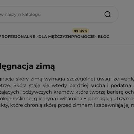
do -50%
PROFESJONALNE
DLA MĘŻCZYZN
PROMOCJE
BLOG
lęgnacja zimą
gnacja skóry zimą wymaga szczególnej uwagi ze wzglę
trze. Skóra staje się wtedy bardziej sucha i podatna
żających i odżywczych kremów, które tworzą barierę ochr
 oleje roślinne, gliceryna i witamina E pomagają utrzyma
kty, które chronią skórę przed zimnem i zapewniają jej m