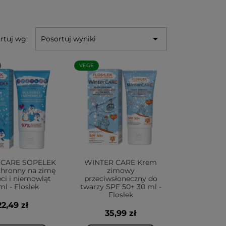

rtuj wg:
Posortuj wyniki
VEGE
 CARE SOPELEK
WINTER CARE Krem
hronny na zimę
zimowy
eci i niemowląt
przeciwsłoneczny do
ml - Floslek
twarzy SPF 50+ 30 ml -
Floslek
22,49 zł
35,99 zł