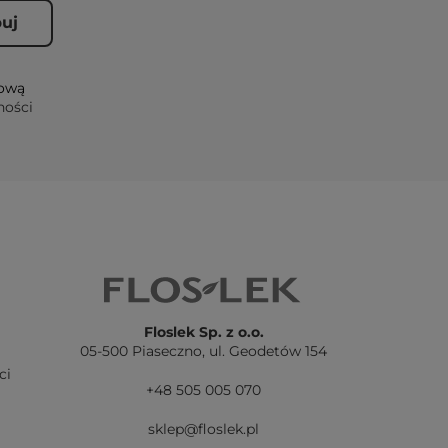
lową
ności
Floslek Sp. z o.o.
05-500 Piaseczno,
ul. Geodetów 154
ci
+48 505 005 070
sklep@floslek.pl