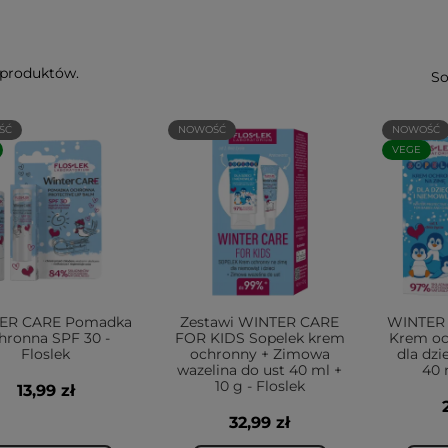
 produktów.
So
ŚĆ
NOWOŚĆ
NOWOŚĆ
VEGE
ER CARE Pomadka
Zestawi WINTER CARE
WINTER
hronna SPF 30 -
FOR KIDS Sopelek krem
Krem oc
Floslek
ochronny + Zimowa
dla dzi
wazelina do ust 40 ml +
40 
10 g - Floslek
13,99 zł
32,99 zł