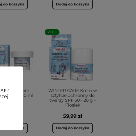
j do koszyka
Dodaj do koszyka
VEGE
ogie,
R CARE Krem
WINTER CARE Krem w
y zimowy 50 ml
sztyfcie ochronny do
szej
- Floslek
twarzy SPF 50+ 20 g -
Floslek
24,99 zł
59,99 zł
j do koszyka
Dodaj do koszyka