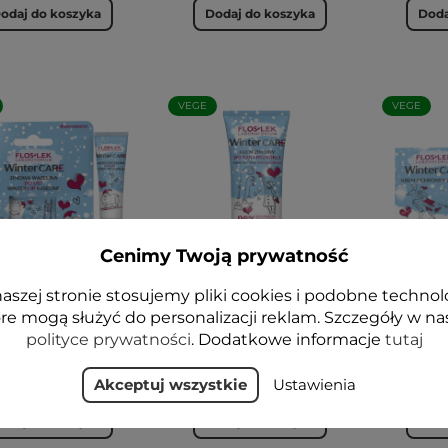
odaj do koszyka
Dodaj do koszyka
Doda
VEGE
VEGE
Cenimy Twoją prywatność
aszej stronie stosujemy pliki cookies i podobne technol
TER CARE Zimowa
WINTER CARE Krem
WINTE
elina do ust 10g -
zimowy do rąk i
ochronn
re mogą służyć do personalizacji reklam. Szczegóły w na
FLOSLEK
paznokci 50 ml - Floslek
polityce prywatności
. Dodatkowe informacje
tutaj
12,99 zł
15,99 zł
Akceptuj wszystkie
Ustawienia
odaj do koszyka
Dodaj do koszyka
Doda