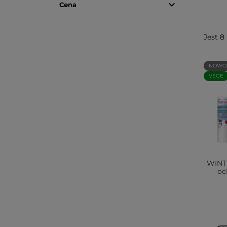

Cena
Jest 8
NOWO
VEGE
WINT
oc