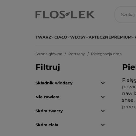
TWARZ
CIAŁO
WŁOSY
APTECZNE
PREMIUM
Strona główna
Potrzeby
Pielęgnacja zimą
Filtruj
Pie
Pielę

Składnik wiodący
powie
nawil

Nie zawiera
shea,
produ

Skóra twarzy

Skóra ciała