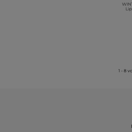
WINT
Li
1 - 8 v