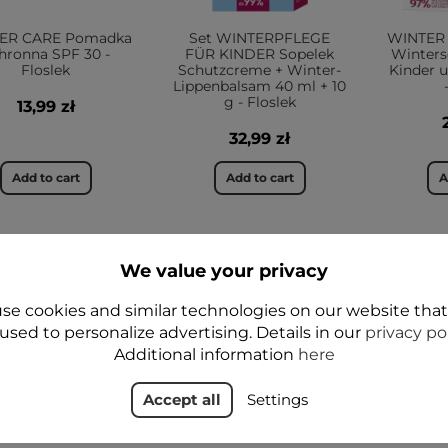
ER CARE Pomadka
Set WINTERPFLEGE
WINTER
hronna SPF 30 -
FÜR KINDER Sopelek
Winters
Floslek
Schutzcreme + Winter-
Kinder 
Lippenbalsam 40 ml + 10
g - Floslek
13,99 zł
32,99 zł
Add to cart
Add to cart
A
We value your privacy
JA
JA
se cookies and similar technologies on our website tha
used to personalize advertising. Details in our
privacy po
Additional information
here
Accept all
Settings