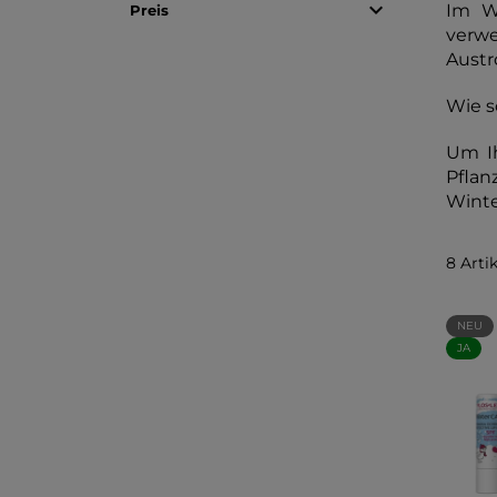

Im W
Preis
verwe
Austr
Wie s
Um Ih
Pflan
Winte
8 Arti
NEU
JA