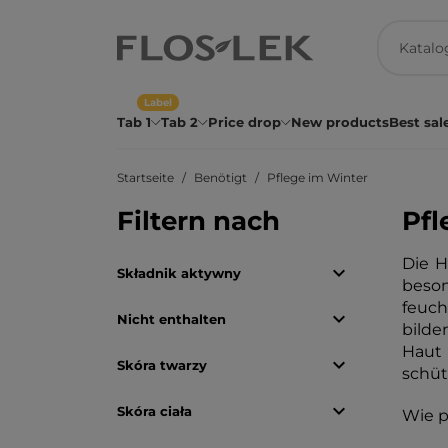
Label
Tab 1
Tab 2
Price drop
New products
Best sal
Startseite
Benötigt
Pflege im Winter
Filtern nach
Pfl
Die H

Składnik aktywny
beson
feuch

Nicht enthalten
bilde
Haut 

Skóra twarzy
schüt

Skóra ciała
Wie p