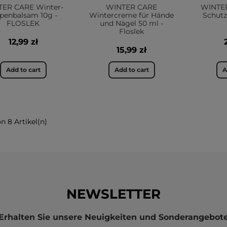
ER CARE Winter-
WINTER CARE
WINTER
ppenbalsam 10g -
Wintercreme für Hände
Schutz
FLOSLEK
und Nägel 50 ml -
Floslek
12,99 zł
15,99 zł
Add to cart
Add to cart
A
on 8 Artikel(n)
NEWSLETTER
Erhalten Sie unsere Neuigkeiten und Sonderangebot