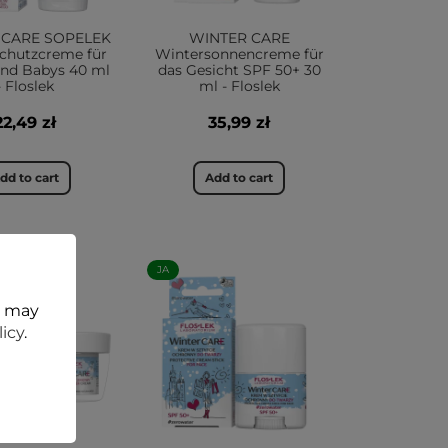
 CARE SOPELEK
WINTER CARE
chutzcreme für
Wintersonnencreme für
und Babys 40 ml
das Gesicht SPF 50+ 30
- Floslek
ml - Floslek
22,49 zł
35,99 zł
dd to cart
Add to cart
JA
t may
licy
.