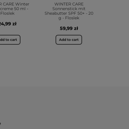
 CARE Winter
WINTER CARE
creme 50 ml -
Sonnenstick mit
Floslek
Sheabutter SPF 50+ - 20
g - Floslek
24,99 zł
59,99 zł
dd to cart
Add to cart
e