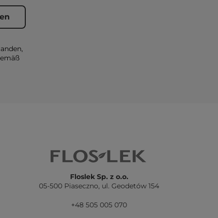
tanden,
 gemäß
Floslek Sp. z o.o.
05-500 Piaseczno,
ul. Geodetów 154
+48 505 005 070