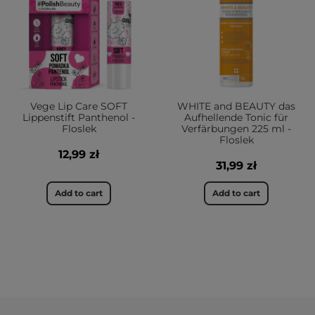
Vege Lip Care SOFT
WHITE and BEAUTY das
Lippenstift Panthenol -
Aufhellende Tonic für
Floslek
Verfärbungen 225 ml -
Floslek
12,99 zł
31,99 zł
Add to cart
Add to cart