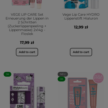
VEGE LIP CARE Set
Vege Lip Care HYDRO
Erneuerung der Lippen in
Lippenstift Hialuron
2 Schritten
(Zuckerlippenpeeling +
12,99 zł
Lippenmaske) 2x14g -
Floslek
17,99 zł
Add to cart
Add to cart
JA
NEU
JA