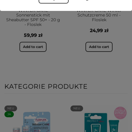
WINTER CARE
WINTER CARE Winter
Sonnenstick mit
Schutzcreme 50 ml -
Sheabutter SPF 50+ - 20 g
Floslek
- Floslek
24,99 zł
59,99 zł
Add to cart
Add to cart
KATEGORIE PRODUKTE
NEU
NEU
JA