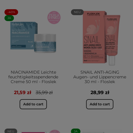
-40%
NEU
JA
NIACINAMIDE Leichte
SNAIL ANTI-AGING
feuchtigkeitsspendende
Augen- und Lippencreme
Creme 50 ml - Floslek
30 ml - Floslek
21,59 zł
35,99 zł
28,99 zł
Add to cart
Add to cart
NEU
JA