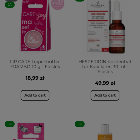
JA
LIP CARE Lippenbutter
HESPERIDIN Konzentrat
FRAMBO 10 g - Floslek
für Kapillaren 30 ml -
Floslek
18,99 zł
49,99 zł
Add to cart
Add to cart
JA
JA