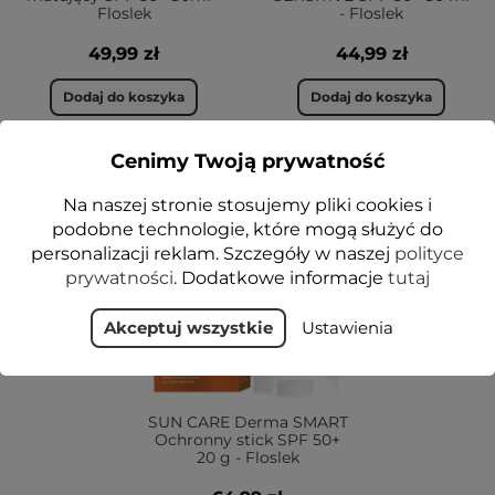
Floslek
- Floslek
49,99 zł
44,99 zł
Dodaj do koszyka
Dodaj do koszyka
Cenimy Twoją prywatność
1+1-50%
Na naszej stronie stosujemy pliki cookies i
podobne technologie, które mogą służyć do
personalizacji reklam. Szczegóły w naszej
polityce
prywatności
. Dodatkowe informacje
tutaj
Akceptuj wszystkie
Ustawienia
SUN CARE Derma SMART
Ochronny stick SPF 50+
20 g - Floslek