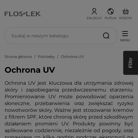
ZALOGUJ
PL/PLN
KOSZYK
MENU
Strona główna
Potrzeby
Ochrona UV
Filtr
Ochrona UV
Ochrona UV jest kluczowa dla utrzymania zdrowej
skóry i zapobiegania przedwczesnemu starzeniu.
Promieniowanie UV może powodować oparzenia
słoneczne, przebarwienia oraz zwiększać ryzyko
nowotworów skóry. Ważne jest stosowanie kremów
z filtrem SPF, które chronią skórę przed szkodliwym
działaniem promieni UV. Produkty powinny być
aplikowane codziennie, niezależnie od pogody, oraz
ponawiane co kilka godzin podczas ekspozycji na