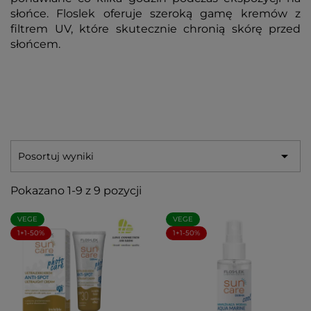
słońce. Floslek oferuje szeroką gamę kremów z
filtrem UV, które skutecznie chronią skórę przed
słońcem.

Posortuj wyniki
Pokazano 1-9 z 9 pozycji
VEGE
VEGE
1+1-50%
1+1-50%