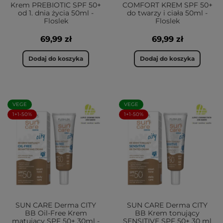
Krem PREBIOTIC SPF 50+
COMFORT KREM SPF 50+
od 1. dnia życia 50ml -
do twarzy i ciała 50ml -
Floslek
Floslek
69,99 zł
69,99 zł
Dodaj do koszyka
Dodaj do koszyka
VEGE
VEGE
1+1-50%
1+1-50%
SUN CARE Derma CITY
SUN CARE Derma CITY
BB Oil-Free Krem
BB Krem tonujący
matujący SPF 50+ 30ml -
SENSITIVE SPF 50+ 30 ml