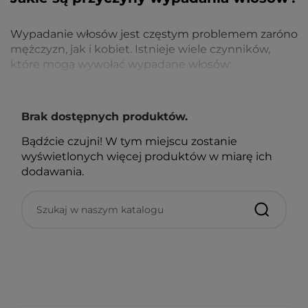
Wypadanie włosów jest częstym problemem zaróno
mężczyzn, jak i kobiet. Istnieje wiele czynników,
które mogą wywołać wypadane włosów:
uwarunkowania genetyczne, niedobory witamin,
zmiany hormonalne, stresujący tryb życia. Niektóre
schorzenia, takie jak choroby tarczycy, mogą
Brak dostępnych produktów.
również powodować przerzedzenie lub wypadanie
włosów.
Bądźcie czujni! W tym miejscu zostanie
wyświetlonych więcej produktów w miarę ich
Nie każdy może pochwalić się mocnymi, gęstymi
dodawania.
włosami. Czasem konieczne jest poprawienie tego,
czym obdarzyła nasa natura. Oczywiście trzeba to
robić z wykorzystaniem naturalnych, czyli
bezpiecznych preparatów odżywiających i
regenerujących. Zapraszamy do szczegółowego
zapoznania się z naszą ofertą szamponów
zagęszczających włosy.
Dlaczego zagęszczenie włosów jest tak