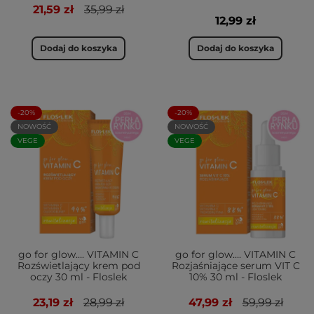
21,59 zł
35,99 zł
12,99 zł
Dodaj do koszyka
Dodaj do koszyka
-20%
-20%
NOWOŚĆ
NOWOŚĆ
VEGE
VEGE
go for glow…. VITAMIN C
go for glow…. VITAMIN C
Rozświetlający krem pod
Rozjaśniające serum VIT C
oczy 30 ml - Floslek
10% 30 ml - Floslek
23,19 zł
28,99 zł
47,99 zł
59,99 zł