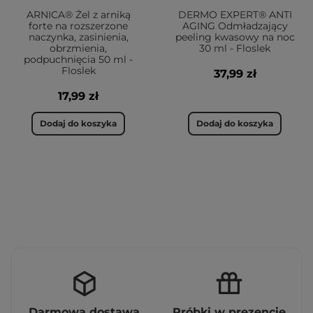
ARNICA® Żel z arniką
DERMO EXPERT® ANTI
forte na rozszerzone
AGING Odmładzający
naczynka, zasinienia,
peeling kwasowy na noc
obrzmienia,
30 ml - Floslek
podpuchnięcia 50 ml -
Floslek
37,99 zł
17,99 zł
Dodaj do koszyka
Dodaj do koszyka
Darmowa dostawa
Próbki w prezencie