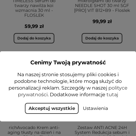
TIMELESS Serum do
mikroigłami do twarzy
twarzy nawilża koi
NEEDLE SHOT 30 ml 5GF
wzmacnia 30 ml -
[PRO] VIT B12+B9 - Floslek
FLOSLEK
99,99 zł
59,99 zł
Dodaj do koszyka
Dodaj do koszyka
Cenimy Twoją prywatność
VEGE
VEGE
Na naszej stronie stosujemy pliki cookies i
podobne technologie, które mogą służyć do
personalizacji reklam. Szczegóły w naszej
polityce
prywatności
. Dodatkowe informacje
tutaj
Akceptuj wszystkie
Ustawienia
richAvocado Krem anti-
Zestaw ANTI ACNE 24H
aging tłusty na dzień i na
System Redukcja sebum i