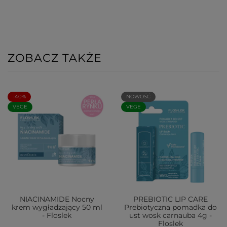
ZOBACZ TAKŻE
-40%
NOWOŚĆ
VEGE
VEGE
NIACINAMIDE Nocny
PREBIOTIC LIP CARE
krem wygładzający 50 ml
Prebiotyczna pomadka do
- Floslek
ust wosk carnauba 4g -
Floslek