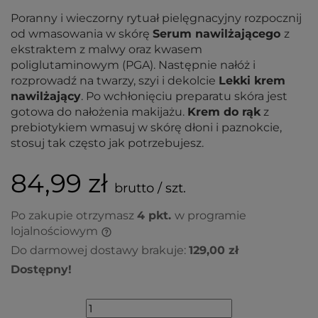
Poranny i wieczorny rytuał pielęgnacyjny rozpocznij
od wmasowania w skórę
Serum nawilżającego
z
ekstraktem z malwy oraz kwasem
poliglutaminowym (PGA). Następnie nałóż i
rozprowadź na twarzy, szyi i dekolcie
Lekki krem
nawilżający
. Po wchłonięciu preparatu skóra jest
gotowa do nałożenia makijażu.
Krem do rąk
z
prebiotykiem wmasuj w skórę dłoni i paznokcie,
stosuj tak często jak potrzebujesz.
84,99 zł
brutto / szt.
Po zakupie otrzymasz
4
pkt.
w programie
lojalnościowym
Do darmowej dostawy brakuje:
129,00 zł
Dostępny!