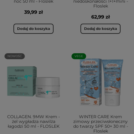
noc 50 ml - Floslek
niedoskonałości 1+1+mini -
Floslek
39,99 zł
62,99 zł
Dodaj do koszyka
Dodaj do koszyka
NOWOŚĆ
VEGE
COLLAGEN. 9MW Krem -
WINTER CARE Krem
żel wygładza nawilża
zimowy przeciwsłoneczny
łagodzi 50 ml - FLOSLEK
do twarzy SPF 50+ 30 ml -
Floslek