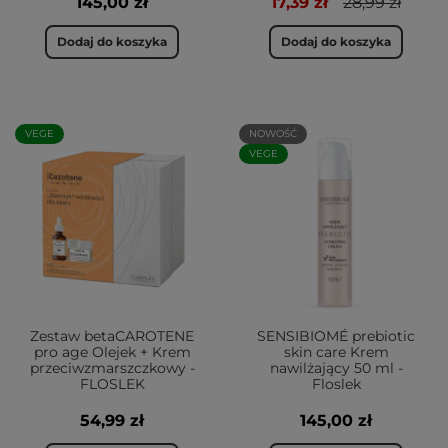
145,00 zł
17,39 zł
28,99 zł
Dodaj do koszyka
Dodaj do koszyka
VEGE
NOWOŚĆ
VEGE
Zestaw betaCAROTENE
SENSIBIOMÉ prebiotic
pro age Olejek + Krem
skin care Krem
przeciwzmarszczkowy -
nawilżający 50 ml -
FLOSLEK
Floslek
54,99 zł
145,00 zł