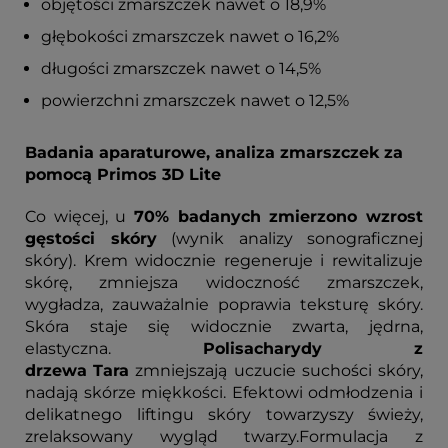
objętości zmarszczek nawet o 18,9%
głębokości zmarszczek nawet o 16,2%
długości zmarszczek nawet o 14,5%
powierzchni zmarszczek nawet o 12,5%
Badania aparaturowe, analiza zmarszczek za
pomocą Primos 3D Lite
Co więcej, u
70% badanych zmierzono wzrost
gęstości skóry
(wynik analizy sonograficznej
skóry). Krem widocznie regeneruje i rewitalizuje
skórę, zmniejsza widoczność zmarszczek,
wygładza, zauważalnie poprawia teksturę skóry.
Skóra staje się widocznie zwarta, jędrna,
elastyczna.
Polisacharydy z
drzewa
Tara
zmniejszają uczucie suchości skóry,
nadają skórze miękkości. Efektowi odmłodzenia i
delikatnego liftingu skóry towarzyszy świeży,
zrelaksowany wygląd twarzy.Formulacja z