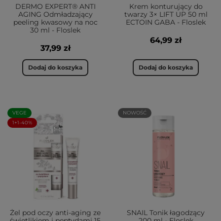
DERMO EXPERT® ANTI
Krem konturujący do
AGING Odmładzający
twarzy 3× LIFT UP 50 ml
peeling kwasowy na noc
ECTOIN GABA - Floslek
30 ml - Floslek
64,99 zł
37,99 zł
Dodaj do koszyka
Dodaj do koszyka
VEGE
NOWOŚĆ
1+1-40%
Żel pod oczy anti-aging ze
SNAIL Tonik łagodzący
świetlikiem i peptydami 15
200 ml - Floslek