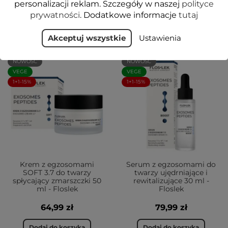
personalizacji reklam. Szczegóły w naszej
polityce
prywatności
. Dodatkowe informacje
tutaj
ZOBACZ TAKŻE
Akceptuj wszystkie
Ustawienia
NOWOŚĆ
NOWOŚĆ
VEGE
VEGE
1+1-15%
1+1-15%
Krem z egzosomami
Serum z egzosomami do
SOFT 3.7 do twarzy
twarzy ujędrniające i
spłycający zmarszczki 50
rewitalizujące 30 ml -
ml - Floslek
Floslek
64,99 zł
79,99 zł
Dodaj do koszyka
Dodaj do koszyka