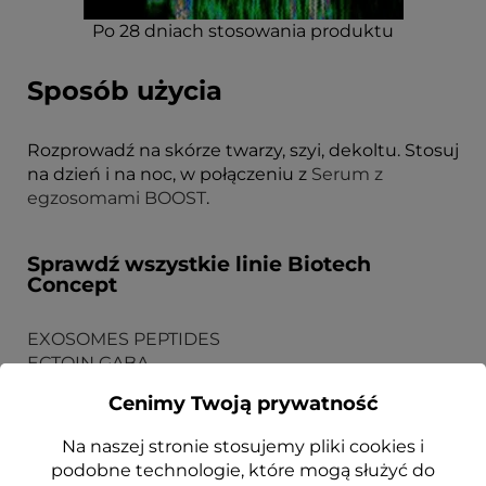
Po 28 dniach stosowania produktu
Sposób użycia
Rozprowadź na skórze twarzy, szyi, dekoltu. Stosuj
na dzień i na noc, w połączeniu z
Serum z
egzosomami BOOST
.
Sprawdź wszystkie linie Biotech
Concept
EXOSOMES PEPTIDES
ECTOIN GABA
5GF [PRO] CZYNNIKI WZROSTU
Cenimy Twoją prywatność
Na naszej stronie stosujemy pliki cookies i
podobne technologie, które mogą służyć do