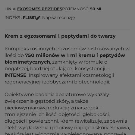
LINIA
EXOSOMES PEPTIDES
POJEMNOŚĆ
50 ML
Napisz recenzję
INDEKS
FL1851
Krem z egzosomami i peptydami do twarzy
Kompleks roślinnych egzosomów zastosowanych w
ilości do
750 milionów w 1 ml kremu i peptydów
biomimetycznych
, zamknięty w formule o
bogatszej, bardziej otulającej konsystencji –
INTENSE
. Inspirowany efektami kosmetologii
regeneracyjnej i zdobyczami biotechnologii.
Obiektywne badania aparaturowe wykazały
zwiększenie gęstości skóry, a także
pięciowymiarową redukcję zmarszczek –
zmniejszenie ich ilość, objętości, głębokości,
długości i powierzchni. Krem rewitalizuje, zapewnia
efekt wygładzenia i poprawy napięcia skóry. Sprawia,
że skóra jest widocznie wypielęgnowana, poprawia