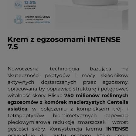
Krem z egzosomami INTENSE
7.5
Nowoczesna technologia bazująca na
skuteczności peptydów i mocy składników
aktywnych dostarczanych przez egzosomy,
opracowana by poprawiać strukturę i potęgować
witalność skóry. Blisko
750 milionów roślinnych
egzosomów z komórek macierzystych Centella
asiatica
, w połączeniu z kompleksem trój- i
tetrapeptydów biomimetycznych zapewnia
pięciowymiarową redukcję zmarszczek i wzrost
gęstości skóry. Konsystencja kremu
INTENSE
przypadnie do gustu osobom, które cenią