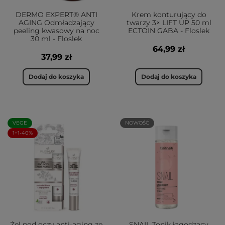
DERMO EXPERT® ANTI
Krem konturujący do
AGING Odmładzający
twarzy 3× LIFT UP 50 ml
peeling kwasowy na noc
ECTOIN GABA - Floslek
30 ml - Floslek
64,99 zł
37,99 zł
Dodaj do koszyka
Dodaj do koszyka
VEGE
NOWOŚĆ
1+1-40%
Żel pod oczy anti-aging ze
SNAIL Tonik łagodzący