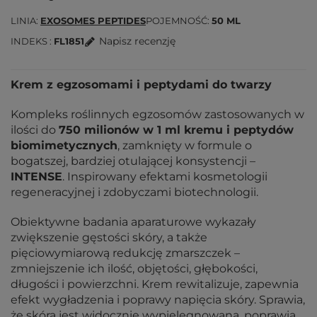
LINIA
EXOSOMES PEPTIDES
POJEMNOŚĆ
50 ML
Napisz recenzję
INDEKS
FL1851
Krem z egzosomami i peptydami do twarzy
Kompleks roślinnych egzosomów zastosowanych w
ilości do
750 milionów w 1 ml kremu i peptydów
biomimetycznych
, zamknięty w formule o
bogatszej, bardziej otulającej konsystencji –
INTENSE
. Inspirowany efektami kosmetologii
regeneracyjnej i zdobyczami biotechnologii.
Obiektywne badania aparaturowe wykazały
zwiększenie gęstości skóry, a także
pięciowymiarową redukcję zmarszczek –
zmniejszenie ich ilość, objętości, głębokości,
długości i powierzchni. Krem rewitalizuje, zapewnia
efekt wygładzenia i poprawy napięcia skóry. Sprawia,
że skóra jest widocznie wypielęgnowana, poprawia