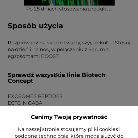
Po 28 dniach stosowania produktu
Sposób użycia
Rozprowadź na skórze twarzy, szyi, dekoltu. Stosuj
na dzień i na noc, w połączeniu z
Serum z
egzosomami BOOST
.
Sprawdź wszystkie linie Biotech
Concept
EXOSOMES PEPTIDES
ECTOIN GABA
5GF [PRO] CZYNNIKI WZROSTU
Cenimy Twoją prywatność
Na naszej stronie stosujemy pliki cookies i
podobne technologie, które mogą służyć do