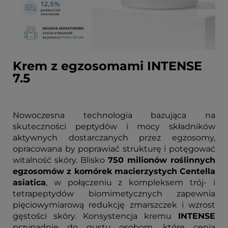
Krem z egzosomami INTENSE
7.5
Nowoczesna technologia bazująca na
skuteczności peptydów i mocy składników
aktywnych dostarczanych przez egzosomy,
opracowana by poprawiać strukturę i potęgować
witalność skóry. Blisko
750 milionów roślinnych
egzosomów z komórek macierzystych Centella
asiatica
, w połączeniu z kompleksem trój- i
tetrapeptydów biomimetycznych zapewnia
pięciowymiarową redukcję zmarszczek i wzrost
gęstości skóry. Konsystencja kremu
INTENSE
przypadnie do gustu osobom, które cenią