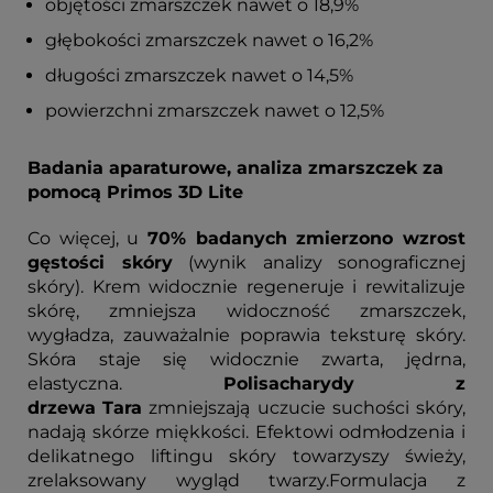
objętości zmarszczek nawet o 18,9%
głębokości zmarszczek nawet o 16,2%
długości zmarszczek nawet o 14,5%
powierzchni zmarszczek nawet o 12,5%
Badania aparaturowe, analiza zmarszczek za
pomocą Primos 3D Lite
Co więcej, u
70% badanych zmierzono wzrost
gęstości skóry
(wynik analizy sonograficznej
skóry). Krem widocznie regeneruje i rewitalizuje
skórę, zmniejsza widoczność zmarszczek,
wygładza, zauważalnie poprawia teksturę skóry.
Skóra staje się widocznie zwarta, jędrna,
elastyczna.
Polisacharydy z
drzewa
Tara
zmniejszają uczucie suchości skóry,
nadają skórze miękkości. Efektowi odmłodzenia i
delikatnego liftingu skóry towarzyszy świeży,
zrelaksowany wygląd twarzy.Formulacja z