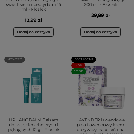
świetlikiem i peptydami 15
200 ml - Floslek
ml - Floslek
29,99 zł
12,99 zł
Dodaj do koszyka
Dodaj do koszyka
NOWOŚĆ
PROMOCJA!
-40%
VEGE
LIP LANOBALM Balsam
LAVENDER lawendowe
do ust spierzchniętych i
pola Lawendowy krem
pękających 12 g - Floslek
odżywczy na dzień i na